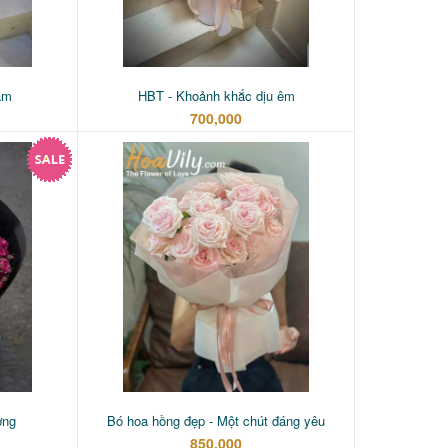
ăm
HBT - Khoảnh khắc dịu êm
700,000
ơng
Bó hoa hồng đẹp - Một chút đáng yêu
850,000