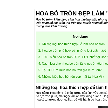
HOA BÓ TRÒN ĐẸP LÀM 
Hoa bó tròn - kiểu dáng cắm hoa thường thấy nhưng l
Đón nhận bó hoa tròn trịa trên tay, người nhận sẽ cả
mừng, hoa khai trương...
Nội dung
1. Những loại hoa thích hợp để làm hoa bó tròn
2. Hoa bó tròn phù hợp với những loại giấy nào?
3. 100+ Mẫu hoa bó tròn ĐẸP- HOT nhất tại Hoa 
4. Cách lựa chọn hoa bó tròn tặng người yêu theo
5. Tại TPHCM mua hoa bó tròn giá rẻ ở đâu?
6. Những kiểu hoa bó tròn đẹp mắt tại Hoa Vily
Những loại hoa thích hợp để làm h
Hoa hồng
: Hoa hồng là biểu tượng của tình yêu son sắ
đỏ rực rỡ ở giữa, mắt ngọc ấm áp vây xung quanh. Hoặ
hoa cúc, hướng dương, lily... để kết thành
bó hoa tròn
.