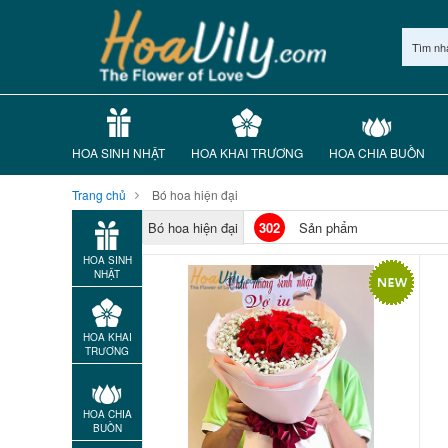
Tìm nh
HOA SINH NHẬT
HOA KHAI TRƯƠNG
HOA CHIA BUỒN
Trang chủ
Bó hoa hiện đại
Bó hoa hiện đại
302
Sản phẩm
HOA SINH
NHẬT
HOA KHAI
TRƯƠNG
HOA CHIA
BUỒN