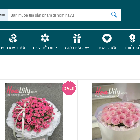
anh
BÓ HOA TƯƠI
LAN HỒ ĐIỆP
GIỎ TRÁI CÂY
HOA CƯỚI
THIẾT K