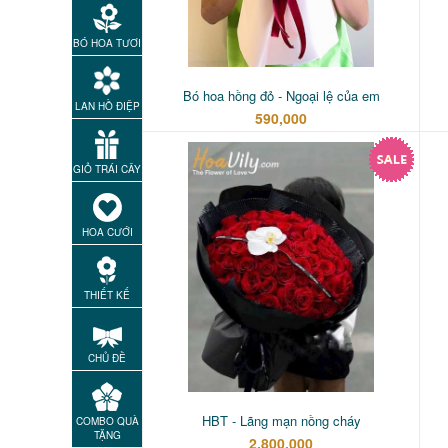
BÓ HOA TƯƠI
Bó hoa hồng đỏ - Ngoại lệ của em
LAN HỒ ĐIỆP
590,000
GIỎ TRÁI CÂY
HOA CƯỚI
THIẾT KẾ
CHỦ ĐỀ
HBT - Lãng mạn nồng cháy
COMBO QUÀ
TẶNG
2,800,000