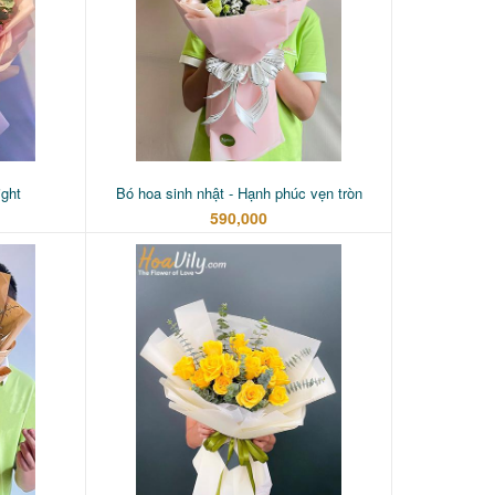
ight
Bó hoa sinh nhật - Hạnh phúc vẹn tròn
590,000