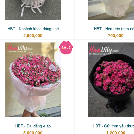
HBT - Khoảnh khắc đáng nhớ
HBT - Hẹn ước trăm n
2,500,000
700,000
HBT - Dịu dàng e ấp
HBT - Gửi trọn yêu thư
5,000,000
1,200,000