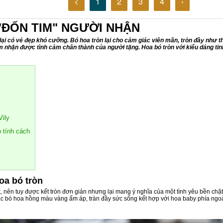
<
1
2
3
4
›
"ĐỐN TIM" NGƯỜI NHẬN
ại có vẻ đẹp khó cưỡng. Bó hoa tròn lại cho cảm giác viên mãn, tròn đầy như th
m nhận được tình cảm chân thành của người tặng. Hoa bó tròn với kiểu dáng tin
Vily
 tính cách
oa bó tròn
t, nên tuy được kết tròn đơn giản nhưng lại mang ý nghĩa của một tình yêu bền chặ
c bó hoa hồng màu vàng ấm áp, tràn đầy sức sống kết hợp với hoa baby phía ngoà