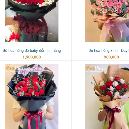
Bó hoa hồng đỏ baby đốn tim nàng
Bó hoa hồng xinh - Dayl
1,500,000
900,000