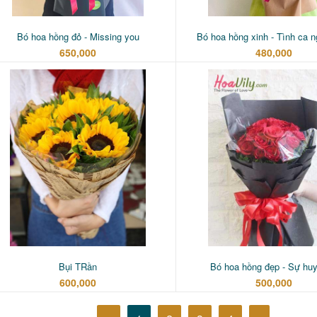
Bó hoa hồng đỏ - Missing you
Bó hoa hồng xinh - Tình ca n
650,000
480,000
Bụi TRần
Bó hoa hồng đẹp - Sự huy
600,000
500,000