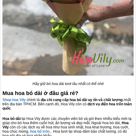
Hãy giữ bó hoa dài tươi lâu nhất có thể nhé
Mua hoa bó dài ở đâu giá rẻ?
Shop hoa Vily
chính là
địa chỉ cung cấp hoa bó dài uy tín và chất lượng
nhất
trên địa bàn TPHCM. Bên cạnh đó, Hoa Vily còn có
dịch vụ điện hoa trên toàn
quốc
.
Hoa bó dài
tại Hoa Vily được các chuyên viên bó và gói theo nhiều kiểu mới lạ
giúp cho bó hoa thêm cuốn hút, ấn tượng và đẹp mắt. Ngoài hoa bó dài,
Hoa
Vily
còn có các dịch vụ về hoa như hoa sinh nhật, hoa khai trương, hoa cưới,
hoa chúc mừng,
hoa bó tròn
... Hoa tươi tại shop đảm bảo chất lượng, có đủ
hoa nội địa và hoa nhập khẩu.