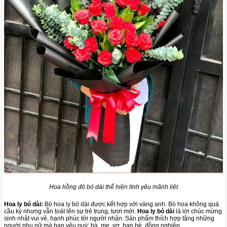
Hoa hồng đỏ bó dài thể hiện tình yêu mãnh liệt
Hoa ly bó dài:
Bó
hoa ly
bó dài được kết hợp với vàng anh. Bó hoa không quá
cầu kỳ nhưng vẫn toát lên sự trẻ trung, tươi mới.
Hoa ly bó dài
là lời chúc mừng
sinh nhật vui vẻ, hạnh phúc tới người nhận. Sản phẩm thích hợp tặng những
người phụ nữ mà bạn yêu quý: bà, mẹ, vợ, bạn bè, đồng nghiệp...