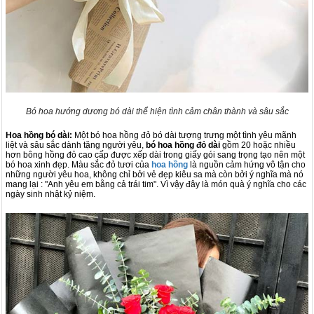
Bó hoa hướng dương bó dài thể hiện tình cảm chân thành và sâu sắc
Hoa hồng bó dài:
Một bó hoa hồng đỏ bó dài tượng trưng một tình yêu mãnh
liệt và sâu sắc dành tặng người yêu,
bó hoa hồng đỏ dài
gồm 20 hoặc nhiều
hơn bông hồng đỏ cao cấp được xếp dài trong giấy gói sang trọng tạo nên một
bó hoa xinh đẹp. Màu sắc đỏ tươi của
hoa hồng
là nguồn cảm hứng vô tận cho
những người yêu hoa, không chỉ bởi vẻ đẹp kiêu sa mà còn bởi ý nghĩa mà nó
mang lại : "Anh yêu em bằng cả trái tim". Vì vậy đây là món quà ý nghĩa cho các
ngày sinh nhật kỷ niệm.