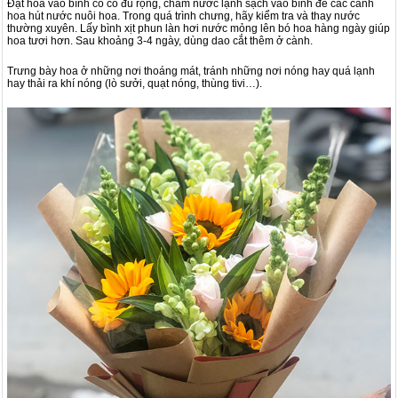
Đặt hoa vào bình có cổ đủ rộng, châm nước lạnh sạch vào bình để các cành
hoa hút nước nuôi hoa. Trong quá trình chưng, hãy kiểm tra và thay nước
thường xuyên. Lấy bình xịt phun làn hơi nước mỏng lên bó hoa hàng ngày giúp
hoa tươi hơn. Sau khoảng 3-4 ngày, dùng dao cắt thêm ở cành.
Trưng bày hoa ở những nơi thoáng mát, tránh những nơi nóng hay quá lạnh
hay thải ra khí nóng (lò sưởi, quạt nóng, thùng tivi…).