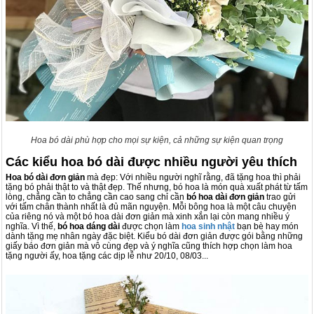
Hoa bó dài phù hợp cho mọi sự kiện, cả những sự kiện quan trọng
Các kiểu hoa bó dài được nhiều người yêu thích
Hoa bó dài đơn giản
mà đẹp: Với nhiều người nghĩ rằng, đã tặng hoa thì phải
tặng bó phải thật to và thật đẹp. Thế nhưng, bó hoa là món quà xuất phát từ tấm
lòng, chẳng cần to chẳng cần cao sang chỉ cần
bó hoa dài đơn giản
trao gửi
với tấm chân thành nhất là đủ mãn nguyện. Mỗi bông hoa là một câu chuyện
của riêng nó và một bó hoa dài đơn giản mà xinh xắn lại còn mang nhiều ý
nghĩa. Vì thế,
bó hoa dáng dài
được chọn làm
hoa sinh nhật
bạn bè hay món
dành tặng mẹ nhân ngày đặc biệt. Kiểu bó dài đơn giản được gói bằng những
giấy báo đơn giản mà vô cùng đẹp và ý nghĩa cũng thích hợp chọn làm hoa
tặng người ấy, hoa tặng các dịp lễ như 20/10, 08/03...