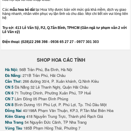
Các
mẫu hoa bó dài
tại Hoa Vily được bán với mức giá khá mềm, dịch vụ giao
hàng nhanh, nhân viên phục vụ tận tình và chu đáo. Mọi chi tiết xin vui lòng liên
hệ:
Trụ sở: 413 Lê Văn Sỹ, P.2, Q.Tân Bình, TPHCM (Gần ngã tư phạm văn 2 với
Lê Văn sỹ)
Điện thoại: (028)22 298 398 - 0936 65 27 27 - 0977 301 303
SHOP HOA CÁC TỈNH
Hà Nội:
56B Trần Phú, Ba Đình, Hà Nội
Đà Nẵng:
271B Trần Phú, Hải Châu
Cần Thơ:
266 đường 30/4, P. Xuân khánh, Q.Ninh Kiều
CN 5
Đà Nẵng 32 Lê Thanh Nghị, Quận Hải Châu
CN 6
71 Trường Chinh, Phường Xuân Phú, TP Huế
CN 7
Lâm Đồng 05 Phan Đình Phùng
CN 8
Bình Dương 151 Phú Lợi, P. Phú Lợi, Tp. Thủ Dầu Một
Đồng Nai
40/198A Phạm Văn Thuận, KP.3, P.Tân Mai Biên Hòa
Kiên Giang
418 Nguyễn Trung Trực, Thành phố Rạch Giá
Nha Trang
54 Nguyễn Đức Cảnh, TP Nha Trang
Vũng Tàu
185B Phạm Hồng Thái, Phường 7