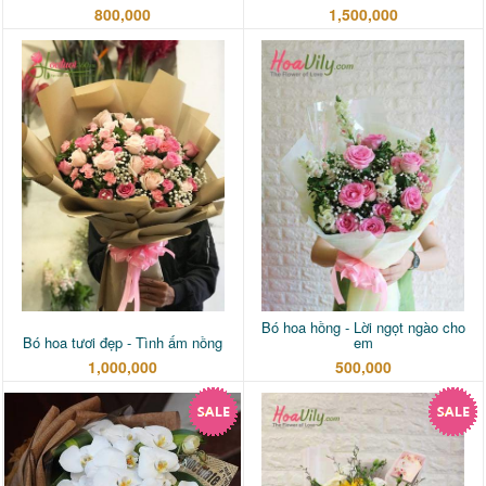
800,000
1,500,000
Bó hoa hồng - Lời ngọt ngào cho
Bó hoa tươi đẹp - Tình ấm nồng
em
1,000,000
500,000