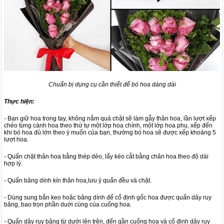
Chuẩn bị dụng cụ cần thiết để bó hoa dáng dài
Thực hiện:
- Bạn giữ hoa trong tay, không nắm quá chặt sẽ làm gẫy thân hoa, lần lượt xếp
chéo từng cành hoa theo thứ tự một lớp hoa chính, một lớp hoa phụ, xếp đến
khi bó hoa đủ lớn theo ý muốn của bạn, thường bó hoa sẽ được xếp khoảng 5
lượt hoa.
- Quấn chặt thân hoa bằng thép dẻo, lấy kéo cắt bằng chân hoa theo độ dài
hợp lý.
- Quấn băng dính kín thân hoa,lưu ý quấn đều và chặt.
- Dùng sung bắn keo hoặc băng dính để cố định gốc hoa được quấn dây ruy
băng, bao trọn phần duới cùng của cuống hoa.
- Quấn dây ruy băng từ dưới lên trên, đến gần cuống hoa và cố định dây ruy