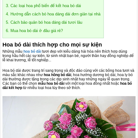
3. Các loại hoa phổ biến để kết hoa bó dài
4. Hướng dẫn cách bó hoa dáng dài đơn giản tại nhà
5. Cách bảo quản bó hoa dáng dài tươi lâu
6. Mua hoa bó dài ở đâu giá rẻ?
Hoa bó dài thích hợp cho mọi sự kiện
Những mẫu
hoa bó dài
tươi đẹp với kiểu dáng hài hòa nên thích hợp dùng
trong hầu hết các sự kiện, từ sinh nhật bạn bè, người thân hay đồng nghiệp đế
lễ khai trương, lễ tốt nghiệp...
Hoa bó dài được trang trí sang trọng và độc đáo cùng với các bông hoa tươi và
màu sắc khác nhau như
hoa hồng bó dài
, hoa hướng dương bó dài, hoa ly bó
dài thường được tặng trong các dịp sinh nhật hay những ngày lễ quan trọng.
Các bạn có thể chọn
mẫu hoa bó dài
với một loại hoa đồng nhất hoặc
hoa bó
dài kết hợp
từ nhiều loại hoa tùy theo sở thích.