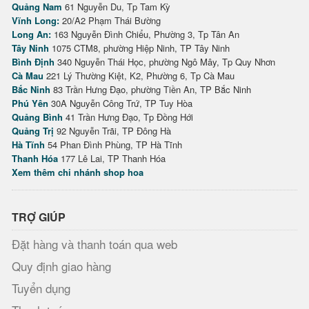
Quảng Nam
61 Nguyễn Du, Tp Tam Kỳ
Vĩnh Long:
20/A2 Phạm Thái Bường
Long An:
163 Nguyễn Đình Chiểu, Phường 3, Tp Tân An
Tây Ninh
1075 CTM8, phường Hiệp Ninh, TP Tây Ninh
Bình Định
340 Nguyễn Thái Học, phường Ngô Mây, Tp Quy Nhơn
Cà Mau
221 Lý Thường Kiệt, K2, Phường 6, Tp Cà Mau
Bắc Ninh
83 Trần Hưng Đạo, phường Tiền An, TP Bắc Ninh
Phú Yên
30A Nguyễn Công Trứ, TP Tuy Hòa
Quảng Bình
41 Trần Hưng Đạo, Tp Đồng Hới
Quảng Trị
92 Nguyễn Trãi, TP Đông Hà
Hà Tĩnh
54 Phan Đình Phùng, TP Hà Tĩnh
Thanh Hóa
177 Lê Lai, TP Thanh Hóa
Xem thêm chi nhánh shop hoa
TRỢ GIÚP
Đặt hàng và thanh toán qua web
Quy định giao hàng
Tuyển dụng