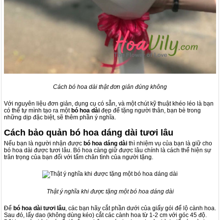
Cách bó hoa dài thật đơn giản đúng không
Với nguyên liệu đơn giản, dụng cụ có sẵn, và một chút kỹ thuật khéo léo là bạn
có thể tự mình tạo ra một
bó hoa dài
đẹp để tặng người thân, bạn bè trong
những dịp đặc biệt, sẽ thêm phần ý nghĩa.
Cách bảo quản bó hoa dáng dài tươi lâu
Nếu bạn là người nhận được
bó hoa dáng dài
thì nhiệm vụ của bạn là giữ cho
bó hoa dài được tươi lâu. Bó hoa càng giữ được lâu chính là cách thể hiện sự
trân trọng của bạn đối với tấm chân tình của người tặng.
Thật ý nghĩa khi được tặng một bó hoa dáng dài
Để
bó hoa dài tươi lâu
, các bạn hãy cắt phần dưới của giấy gói để lộ cành hoa.
Sau đó, lấy dao (không dùng kéo) cắt các cành hoa từ 1-2 cm với góc 45 độ.