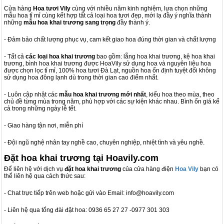
Cửa hàng
Hoa tươi Vily
cùng với nhiều năm kinh nghiệm, lựa chọn những
mẫu hoa tỉ mỉ cùng kết hợp tất cả loại hoa tươi đẹp, mới lạ đầy ý nghĩa thành
những
mẫu hoa khai trương sang trọng
đầy thành ý.
- Đảm bảo chất lượng phục vụ, cam kết giao hoa đúng thời gian và chất lượng
- Tất cả
các loại hoa khai trương
bao gồm: lẵng hoa khai trương, kệ hoa khai
trương, bình hoa khai trương được HoaVily sử dụng hoa và nguyên liệu hoa
được chọn lọc tỉ mỉ, 100% hoa tươi Đà Lạt, nguồn hoa ổn định tuyệt đối không
sử dụng hoa đông lạnh dù trong thời gian cao điểm nhất.
- Luôn cập nhật các
mẫu hoa khai trương mới nhất
, kiểu hoa theo mùa, theo
chủ đề từng mùa trong năm, phù hợp với các sự kiện khác nhau. Bình ổn giá kể
cả trong những ngày lễ tết.
- Giao hàng tận nơi, miễn phí
- Đội ngũ nghệ nhân tay nghề cao, chuyên nghiệp, nhiệt tình và yêu nghề.
Đặt hoa khai trương tại Hoavily.com
Để liên hệ với dịch vụ
đặt hoa khai trương
của cửa hàng điện
Hoa Vily
bạn có
thể liên hệ qua cách thức sau:
- Chat trực tiếp trên web hoặc gửi vào Email: info@hoavily.com
- Liên hệ qua tổng đài đặt hoa: 0936 65 27 27 -0977 301 303