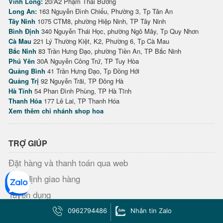
Vĩnh Long:
20/A2 Phạm Thái Bường
Long An:
163 Nguyễn Đình Chiểu, Phường 3, Tp Tân An
Tây Ninh
1075 CTM8, phường Hiệp Ninh, TP Tây Ninh
Bình Định
340 Nguyễn Thái Học, phường Ngô Mây, Tp Quy Nhơn
Cà Mau
221 Lý Thường Kiệt, K2, Phường 6, Tp Cà Mau
Bắc Ninh
83 Trần Hưng Đạo, phường Tiền An, TP Bắc Ninh
Phú Yên
30A Nguyễn Công Trứ, TP Tuy Hòa
Quảng Bình
41 Trần Hưng Đạo, Tp Đồng Hới
Quảng Trị
92 Nguyễn Trãi, TP Đông Hà
Hà Tĩnh
54 Phan Đình Phùng, TP Hà Tĩnh
Thanh Hóa
177 Lê Lai, TP Thanh Hóa
Xem thêm chi nhánh shop hoa
TRỢ GIÚP
Đặt hàng và thanh toán qua web
Quy định giao hàng
Tuyển dụng
Thanh toán
0962794486
Nhắn tin Zalo