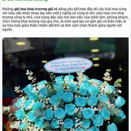
Những
giỏ hoa khai trương giá rẻ
đáng yêu kết hợp đầy đủ các loài hoa cùng
với màu sắc khác nhau tạo nên một ý nghĩa vô cùng to lớn, phù hợp cho khai
trương công ty nhỏ, cửa hàng đặc vào nơi làm việc của mình làm, phòng khách,
chúc mừng khai trương của gia chủ, là món quà tạo sự gần gũi và thân mật, là
sự hòa hợp giữa thiên nhiên đất trời và tình cảm chân thành giữa người với
người.