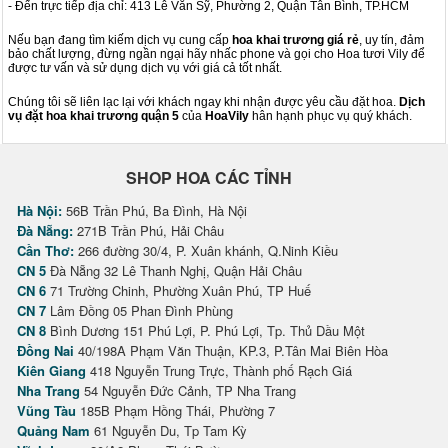
- Đến trực tiếp địa chỉ: 413 Lê Văn Sỹ, Phường 2, Quận Tân Bình, TP.HCM
Nếu bạn đang tìm kiếm dịch vụ cung cấp
hoa khai trương giá rẻ
, uy tín, đảm
bảo chất lượng, đừng ngần ngại hãy nhấc phone và gọi cho Hoa tươi Vily để
được tư vấn và sử dụng dịch vụ với giá cả tốt nhất.
Chúng tôi sẽ liên lạc lại với khách ngay khi nhận được yêu cầu đặt hoa.
Dịch
vụ đặt hoa khai trương
quận 5
của
HoaVily
hân hạnh phục vụ quý khách.
SHOP HOA CÁC TỈNH
Hà Nội:
56B Trần Phú, Ba Đình, Hà Nội
Đà Nẵng:
271B Trần Phú, Hải Châu
Cần Thơ:
266 đường 30/4, P. Xuân khánh, Q.Ninh Kiều
CN 5
Đà Nẵng 32 Lê Thanh Nghị, Quận Hải Châu
CN 6
71 Trường Chinh, Phường Xuân Phú, TP Huế
CN 7
Lâm Đồng 05 Phan Đình Phùng
CN 8
Bình Dương 151 Phú Lợi, P. Phú Lợi, Tp. Thủ Dầu Một
Đồng Nai
40/198A Phạm Văn Thuận, KP.3, P.Tân Mai Biên Hòa
Kiên Giang
418 Nguyễn Trung Trực, Thành phố Rạch Giá
Nha Trang
54 Nguyễn Đức Cảnh, TP Nha Trang
Vũng Tàu
185B Phạm Hồng Thái, Phường 7
Quảng Nam
61 Nguyễn Du, Tp Tam Kỳ