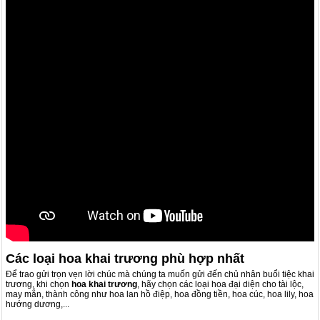
Các loại hoa khai trương phù hợp nhất
Để trao gửi trọn vẹn lời chúc mà chúng ta muốn gửi đến chủ nhân buổi tiệc khai
trương, khi chọn
hoa khai trương
, hãy chọn các loại hoa đại diện cho tài lộc,
may mắn, thành công như hoa lan hồ điệp, hoa đồng tiền, hoa cúc, hoa lily, hoa
hướng dương,...