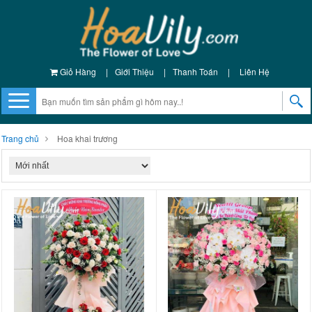
Giỏ Hàng
|
Giới Thiệu
|
Thanh Toán
|
Liên Hệ
Trang chủ
Hoa khai trương