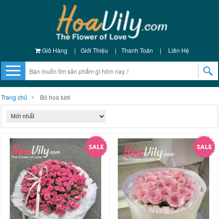
Giỏ Hàng
|
Giới Thiệu
|
Thanh Toán
|
Liên Hệ
Trang chủ
Bó hoa tươi