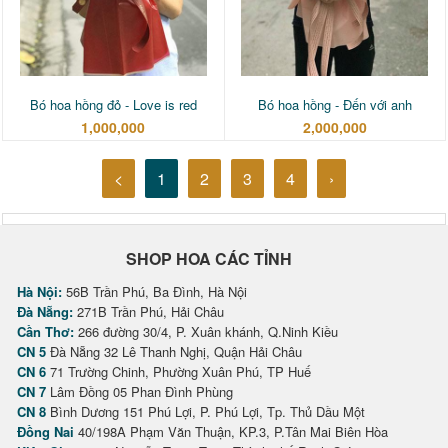
Bó hoa hồng đỏ - Love is red
Bó hoa hồng - Đến với anh
1,000,000
2,000,000
<
1
2
3
4
›
SHOP HOA CÁC TỈNH
Hà Nội:
56B Trần Phú, Ba Đình, Hà Nội
Đà Nẵng:
271B Trần Phú, Hải Châu
Cần Thơ:
266 đường 30/4, P. Xuân khánh, Q.Ninh Kiều
CN 5
Đà Nẵng 32 Lê Thanh Nghị, Quận Hải Châu
CN 6
71 Trường Chinh, Phường Xuân Phú, TP Huế
CN 7
Lâm Đồng 05 Phan Đình Phùng
CN 8
Bình Dương 151 Phú Lợi, P. Phú Lợi, Tp. Thủ Dầu Một
Đồng Nai
40/198A Phạm Văn Thuận, KP.3, P.Tân Mai Biên Hòa