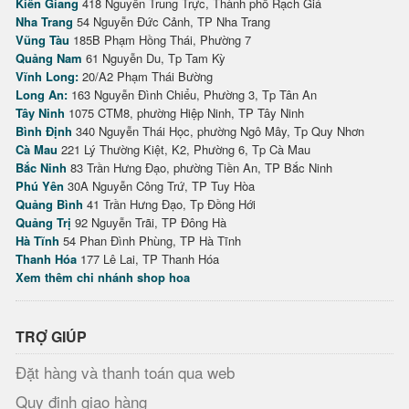
Kiên Giang
418 Nguyễn Trung Trực, Thành phố Rạch Giá
Nha Trang
54 Nguyễn Đức Cảnh, TP Nha Trang
Vũng Tàu
185B Phạm Hồng Thái, Phường 7
Quảng Nam
61 Nguyễn Du, Tp Tam Kỳ
Vĩnh Long:
20/A2 Phạm Thái Bường
Long An:
163 Nguyễn Đình Chiểu, Phường 3, Tp Tân An
Tây Ninh
1075 CTM8, phường Hiệp Ninh, TP Tây Ninh
Bình Định
340 Nguyễn Thái Học, phường Ngô Mây, Tp Quy Nhơn
Cà Mau
221 Lý Thường Kiệt, K2, Phường 6, Tp Cà Mau
Bắc Ninh
83 Trần Hưng Đạo, phường Tiền An, TP Bắc Ninh
Phú Yên
30A Nguyễn Công Trứ, TP Tuy Hòa
Quảng Bình
41 Trần Hưng Đạo, Tp Đồng Hới
Quảng Trị
92 Nguyễn Trãi, TP Đông Hà
Hà Tĩnh
54 Phan Đình Phùng, TP Hà Tĩnh
Thanh Hóa
177 Lê Lai, TP Thanh Hóa
Xem thêm chi nhánh shop hoa
TRỢ GIÚP
Đặt hàng và thanh toán qua web
Quy định giao hàng