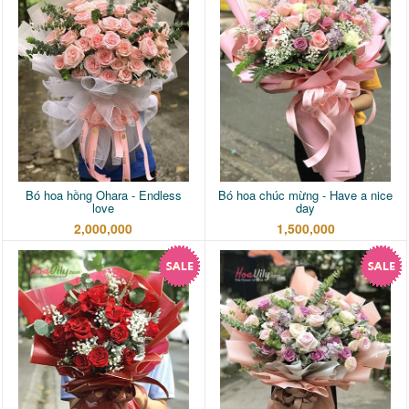
Bó hoa hồng Ohara - Endless
Bó hoa chúc mừng - Have a nice
love
day
2,000,000
1,500,000