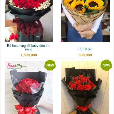
Bó hoa hồng đỏ baby đốn tim
nàng
Bụi TRần
1,500,000
600,000