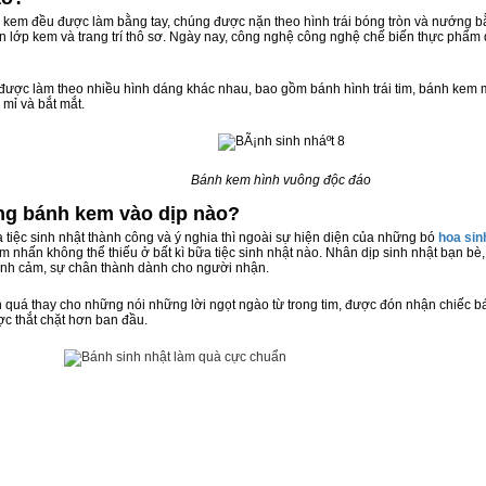
nh kem đều được làm bằng tay, chúng được nặn theo hình trái bóng tròn và nướng b
 lớp kem và trang trí thô sơ. Ngày nay, công nghệ công nghệ chế biến thực phẩm 
 được làm theo nhiều hình dáng khác nhau, bao gồm bánh hình trái tim, bánh kem m
ỉ mỉ và bắt mắt.
Bánh kem hình vuông độc đáo
ặng bánh kem vào dịp nào?
 tiệc sinh nhật thành công và ý nghia thì ngoài sự hiện diện của những bó
hoa sin
ểm nhấn không thể thiếu ở bất kì bữa tiệc sinh nhật nào. Nhân dịp sinh nhật bạn 
tình cảm, sự chân thành dành cho người nhận.
n quá thay cho những nói những lời ngọt ngào từ trong tim, được đón nhận chiếc 
ợc thắt chặt hơn ban đầu.