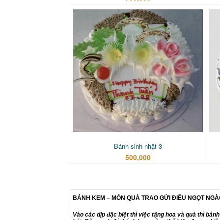
Bánh sinh nhật 3
500,000
BÁNH KEM – MÓN QUÀ TRAO GỬI ĐIỀU NGỌT NGÀ
Vào các dịp đặc biệt thì việc tặng hoa và quà thì bá