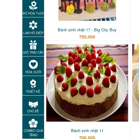
BÓ HOA TƯƠI
Bánh sinh nhật 17 - Big City Boy
LAN HỒ ĐIỆP
750,000
GIỎ TRÁI CÂY
HOA CƯỚI
THIẾT KẾ
CHỦ ĐỀ
Bánh sinh nhật 11
COMBO QUÀ
TẶNG
700,000