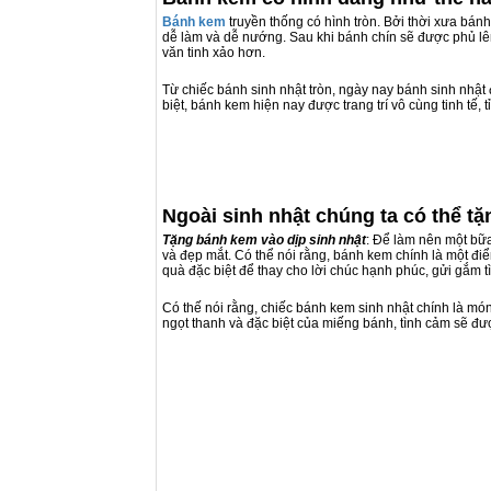
Bánh kem
truyền thống có hình tròn. Bởi thời xưa bá
dễ làm và dễ nướng. Sau khi bánh chín sẽ được phủ lên
văn tinh xảo hơn.
Từ chiếc bánh sinh nhật tròn, ngày nay bánh sinh nhật
biệt, bánh kem hiện nay được trang trí vô cùng tinh tế, t
Ngoài sinh nhật chúng ta có thể t
Tặng bánh kem vào dịp sinh nhật
: Để làm nên một bữa
và đẹp mắt. Có thể nói rằng, bánh kem chính là một đi
quà đặc biệt để thay cho lời chúc hạnh phúc, gửi gắm 
Có thế nói rằng, chiếc bánh kem sinh nhật chính là mó
ngọt thanh và đặc biệt của miếng bánh, tình cảm sẽ đư