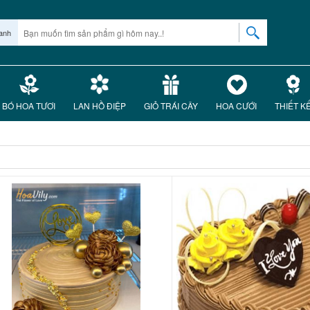
anh
BÓ HOA TƯƠI
LAN HỒ ĐIỆP
GIỎ TRÁI CÂY
HOA CƯỚI
THIẾT K