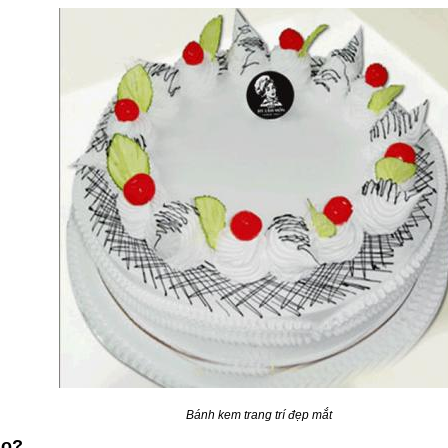
Bánh kem trang trí đẹp mắt
ào?