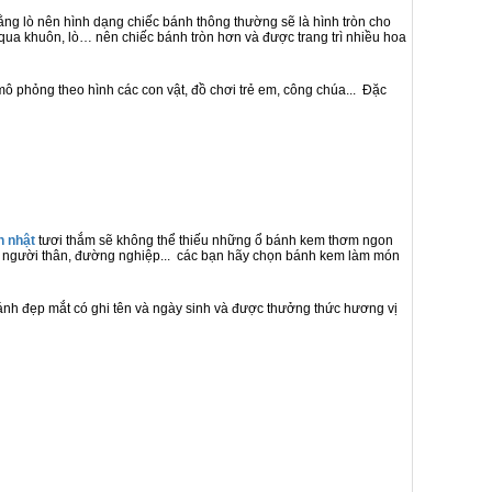
ằng lò nên hình dạng chiếc bánh thông thường sẽ là hình tròn cho
qua khuôn, lò… nên chiếc bánh tròn hơn và được trang trì nhiều hoa
ô phỏng theo hình các con vật, đồ chơi trẻ em, công chúa... Đặc
h nhật
tươi thắm sẽ không thể thiếu những ổ bánh kem thơm ngon
bè, người thân, đường nghiệp... các bạn hãy chọn bánh kem làm món
bánh đẹp mắt có ghi tên và ngày sinh và được thưởng thức hương vị