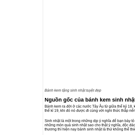
Bánh kem tặng sinh nhật tuyệt đẹp
Nguồn gốc của bánh kem sinh nhậ
Bánh kem ra đời ở các nước Tây Âu từ giữa thế kỷ 18, 
thế kỉ 19, khi đó nó được đi cùng với nghi thức thắp nến
Sinh nhật là một trong những dịp ý nghĩa để bạn bày tỏ 
những món quà sinh nhật sao cho thật ý nghĩa, độc đá
thương thì hiện nay bánh sinh nhật là thứ không thể thi