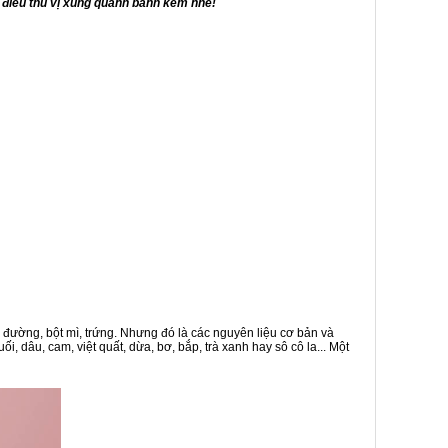
 điều thú vị xung quanh bánh kem nhé!
, đường, bột mì, trứng. Nhưng đó là các nguyên liệu cơ bản và
 dâu, cam, việt quất, dừa, bơ, bắp, trà xanh hay sô cô la... Một