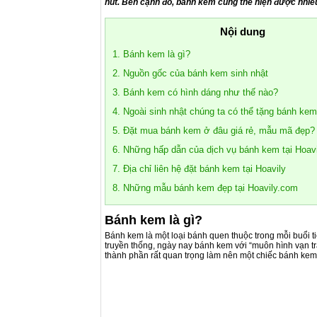
hút. Bên cạnh đó, bánh kem cũng thể hiện được nhiề
Nội dung
1. Bánh kem là gì?
2. Nguồn gốc của bánh kem sinh nhật
3. Bánh kem có hình dáng như thế nào?
4. Ngoài sinh nhật chúng ta có thể tặng bánh kem
5. Đặt mua bánh kem ở đâu giá rẻ, mẫu mã đẹp?
6. Những hấp dẫn của dịch vụ bánh kem tại Hoavi
7. Địa chỉ liên hệ đặt bánh kem tại Hoavily
8. Những mẫu bánh kem đẹp tại Hoavily.com
Bánh kem là gì?
Bánh kem là một loại bánh quen thuộc trong mỗi buổi ti
truyền thống, ngày nay bánh kem với “muôn hình vạn trạ
thành phần rất quan trọng làm nên một chiếc bánh kem 