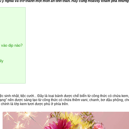
u ý nghĩa và trở thành một món ăn tinh thần. Hãy cùng Hoavily khám phá những
 vào dịp nào?
ly
ệc sinh nhật, tiệc cưới... Đây là loại bánh được chế biến từ công thức có chứa kem
ng” nên được sáng tạo từ công thức có chứa thêm vani, chanh, bơ đậu phộng, chuối,
chính là lớp kem tươi được phủ ở phía trên.