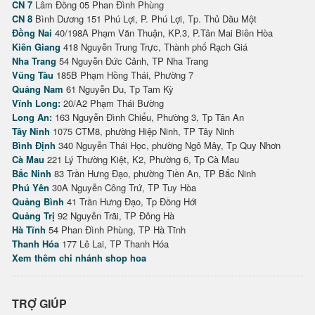
CN 7
Lâm Đồng 05 Phan Đình Phùng
CN 8
Bình Dương 151 Phú Lợi, P. Phú Lợi, Tp. Thủ Dầu Một
Đồng Nai
40/198A Phạm Văn Thuận, KP.3, P.Tân Mai Biên Hòa
Kiên Giang
418 Nguyễn Trung Trực, Thành phố Rạch Giá
Nha Trang
54 Nguyễn Đức Cảnh, TP Nha Trang
Vũng Tàu
185B Phạm Hồng Thái, Phường 7
Quảng Nam
61 Nguyễn Du, Tp Tam Kỳ
Vĩnh Long:
20/A2 Phạm Thái Bường
Long An:
163 Nguyễn Đình Chiểu, Phường 3, Tp Tân An
Tây Ninh
1075 CTM8, phường Hiệp Ninh, TP Tây Ninh
Bình Định
340 Nguyễn Thái Học, phường Ngô Mây, Tp Quy Nhơn
Cà Mau
221 Lý Thường Kiệt, K2, Phường 6, Tp Cà Mau
Bắc Ninh
83 Trần Hưng Đạo, phường Tiền An, TP Bắc Ninh
Phú Yên
30A Nguyễn Công Trứ, TP Tuy Hòa
Quảng Bình
41 Trần Hưng Đạo, Tp Đồng Hới
Quảng Trị
92 Nguyễn Trãi, TP Đông Hà
Hà Tĩnh
54 Phan Đình Phùng, TP Hà Tĩnh
Thanh Hóa
177 Lê Lai, TP Thanh Hóa
Xem thêm chi nhánh shop hoa
TRỢ GIÚP