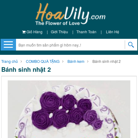
Giỏ Hàng
|
Giới Thiệu
|
Thanh Toán
|
Liên Hệ
Trang chủ
COMBO QUÀ TẶNG
Bánh kem
Bánh sinh nhật 2
Bánh sinh nhật 2