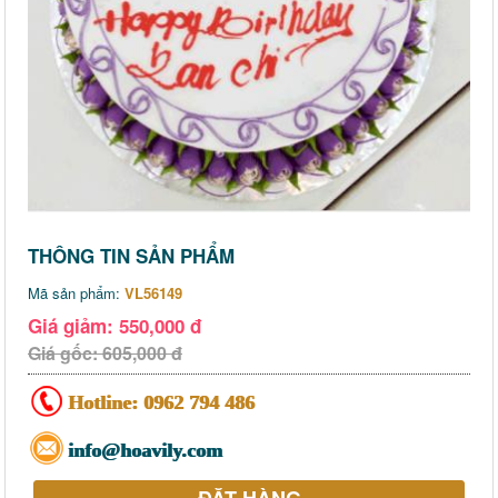
THÔNG TIN SẢN PHẨM
Mã sản phẩm:
VL56149
Giá giảm: 550,000 đ
Giá gốc: 605,000 đ
Hotline:
0962 794 486
info@hoavily.com