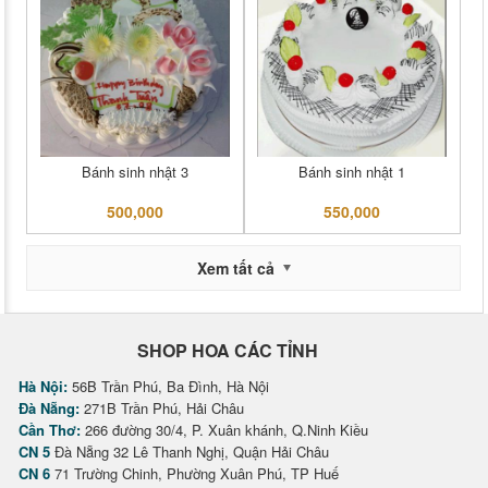
Bánh sinh nhật 3
Bánh sinh nhật 1
500,000
550,000
Xem tất cả
SHOP HOA CÁC TỈNH
Hà Nội:
56B Trần Phú, Ba Đình, Hà Nội
Đà Nẵng:
271B Trần Phú, Hải Châu
Cần Thơ:
266 đường 30/4, P. Xuân khánh, Q.Ninh Kiều
CN 5
Đà Nẵng 32 Lê Thanh Nghị, Quận Hải Châu
CN 6
71 Trường Chinh, Phường Xuân Phú, TP Huế