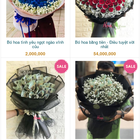
Bó hoa tình yêu ngọt ngào vĩnh
Bó hoa bằng tiền - Điều tuyệt vời
củu
nhất
2,000,000
54,000,000