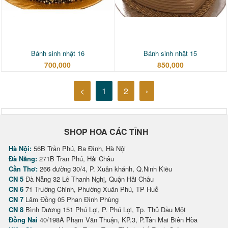
Bánh sinh nhật 16
Bánh sinh nhật 15
700,000
850,000
<
1
2
›
SHOP HOA CÁC TỈNH
Hà Nội:
56B Trần Phú, Ba Đình, Hà Nội
Đà Nẵng:
271B Trần Phú, Hải Châu
Cần Thơ:
266 đường 30/4, P. Xuân khánh, Q.Ninh Kiều
CN 5
Đà Nẵng 32 Lê Thanh Nghị, Quận Hải Châu
CN 6
71 Trường Chinh, Phường Xuân Phú, TP Huế
CN 7
Lâm Đồng 05 Phan Đình Phùng
CN 8
Bình Dương 151 Phú Lợi, P. Phú Lợi, Tp. Thủ Dầu Một
Đồng Nai
40/198A Phạm Văn Thuận, KP.3, P.Tân Mai Biên Hòa