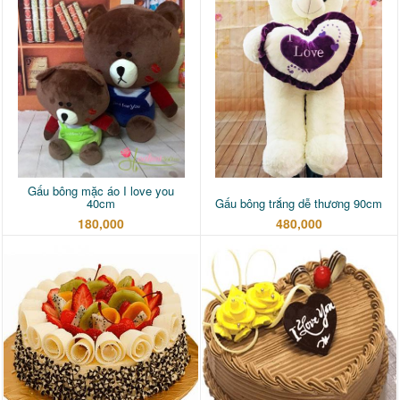
Gấu bông mặc áo I love you
40cm
Gấu bông trắng dễ thương 90cm
180,000
480,000