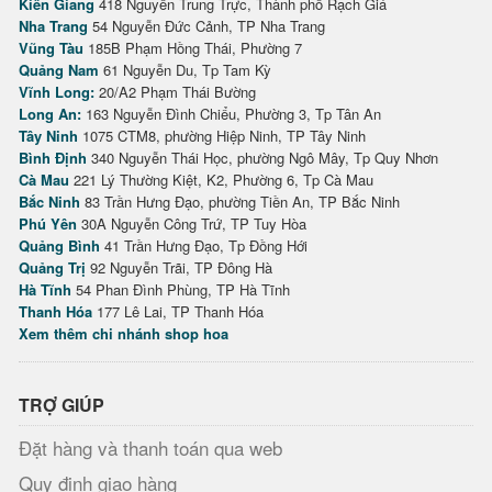
Kiên Giang
418 Nguyễn Trung Trực, Thành phố Rạch Giá
Nha Trang
54 Nguyễn Đức Cảnh, TP Nha Trang
Vũng Tàu
185B Phạm Hồng Thái, Phường 7
Quảng Nam
61 Nguyễn Du, Tp Tam Kỳ
Vĩnh Long:
20/A2 Phạm Thái Bường
Long An:
163 Nguyễn Đình Chiểu, Phường 3, Tp Tân An
Tây Ninh
1075 CTM8, phường Hiệp Ninh, TP Tây Ninh
Bình Định
340 Nguyễn Thái Học, phường Ngô Mây, Tp Quy Nhơn
Cà Mau
221 Lý Thường Kiệt, K2, Phường 6, Tp Cà Mau
Bắc Ninh
83 Trần Hưng Đạo, phường Tiền An, TP Bắc Ninh
Phú Yên
30A Nguyễn Công Trứ, TP Tuy Hòa
Quảng Bình
41 Trần Hưng Đạo, Tp Đồng Hới
Quảng Trị
92 Nguyễn Trãi, TP Đông Hà
Hà Tĩnh
54 Phan Đình Phùng, TP Hà Tĩnh
Thanh Hóa
177 Lê Lai, TP Thanh Hóa
Xem thêm chi nhánh shop hoa
TRỢ GIÚP
Đặt hàng và thanh toán qua web
Quy định giao hàng