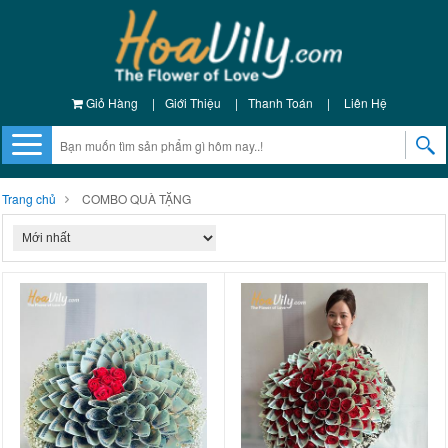
Giỏ Hàng
|
Giới Thiệu
|
Thanh Toán
|
Liên Hệ
Trang chủ
COMBO QUÀ TẶNG