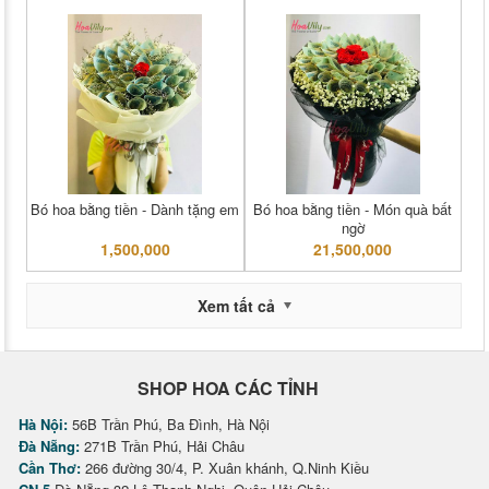
Bó hoa bằng tiền - Dành tặng em
Bó hoa bằng tiền - Món quà bất
ngờ
1,500,000
21,500,000
Xem tất cả
SHOP HOA CÁC TỈNH
Hà Nội:
56B Trần Phú, Ba Đình, Hà Nội
Đà Nẵng:
271B Trần Phú, Hải Châu
Cần Thơ:
266 đường 30/4, P. Xuân khánh, Q.Ninh Kiều