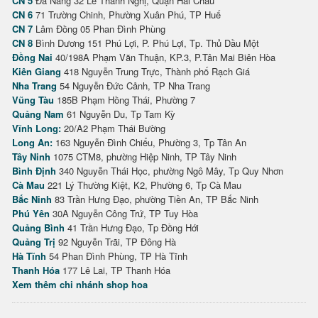
CN 5
Đà Nẵng 32 Lê Thanh Nghị, Quận Hải Châu
CN 6
71 Trường Chinh, Phường Xuân Phú, TP Huế
CN 7
Lâm Đồng 05 Phan Đình Phùng
CN 8
Bình Dương 151 Phú Lợi, P. Phú Lợi, Tp. Thủ Dầu Một
Đồng Nai
40/198A Phạm Văn Thuận, KP.3, P.Tân Mai Biên Hòa
Kiên Giang
418 Nguyễn Trung Trực, Thành phố Rạch Giá
Nha Trang
54 Nguyễn Đức Cảnh, TP Nha Trang
Vũng Tàu
185B Phạm Hồng Thái, Phường 7
Quảng Nam
61 Nguyễn Du, Tp Tam Kỳ
Vĩnh Long:
20/A2 Phạm Thái Bường
Long An:
163 Nguyễn Đình Chiểu, Phường 3, Tp Tân An
Tây Ninh
1075 CTM8, phường Hiệp Ninh, TP Tây Ninh
Bình Định
340 Nguyễn Thái Học, phường Ngô Mây, Tp Quy Nhơn
Cà Mau
221 Lý Thường Kiệt, K2, Phường 6, Tp Cà Mau
Bắc Ninh
83 Trần Hưng Đạo, phường Tiền An, TP Bắc Ninh
Phú Yên
30A Nguyễn Công Trứ, TP Tuy Hòa
Quảng Bình
41 Trần Hưng Đạo, Tp Đồng Hới
Quảng Trị
92 Nguyễn Trãi, TP Đông Hà
Hà Tĩnh
54 Phan Đình Phùng, TP Hà Tĩnh
Thanh Hóa
177 Lê Lai, TP Thanh Hóa
Xem thêm chi nhánh shop hoa