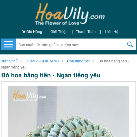
Giỏ Hàng
|
Giới Thiệu
|
Thanh Toán
|
Liên Hệ
Trang chủ
COMBO QUÀ TẶNG
Hoa bằng tiền
Bó hoa bằng tiền -
Ngàn tiếng yêu
Bó hoa bằng tiền - Ngàn tiếng yêu