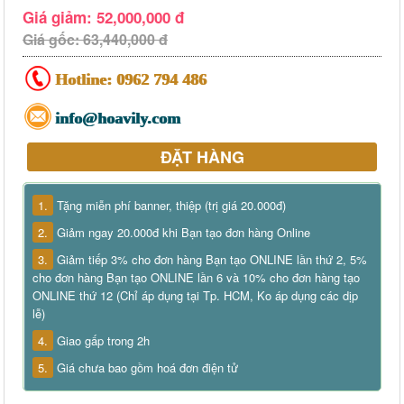
Giá giảm: 52,000,000 đ
Giá gốc: 63,440,000 đ
Hotline:
0962 794 486
info@hoavily.com
ĐẶT HÀNG
1.
Tặng miễn phí banner, thiệp (trị giá 20.000đ)
2.
Giảm ngay 20.000đ khi Bạn tạo đơn hàng Online
3.
Giảm tiếp 3% cho đơn hàng Bạn tạo ONLINE lần thứ 2, 5%
cho đơn hàng Bạn tạo ONLINE lần 6 và 10% cho đơn hàng tạo
ONLINE thứ 12 (Chỉ áp dụng tại Tp. HCM, Ko áp dụng các dịp
lễ)
4.
Giao gấp trong 2h
5.
Giá chưa bao gồm hoá đơn điện tử