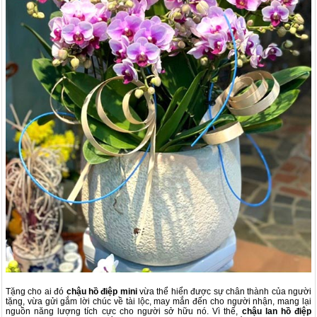
Tặng cho ai đó
chậu hồ điệp mini
vừa thể hiển được sự chân thành của người
tặng, vừa gửi gắm lời chúc về tài lộc, may mắn đến cho người nhận, mang lại
nguồn năng lượng tích cực cho người sở hữu nó. Vì thế,
chậu lan hồ điệp