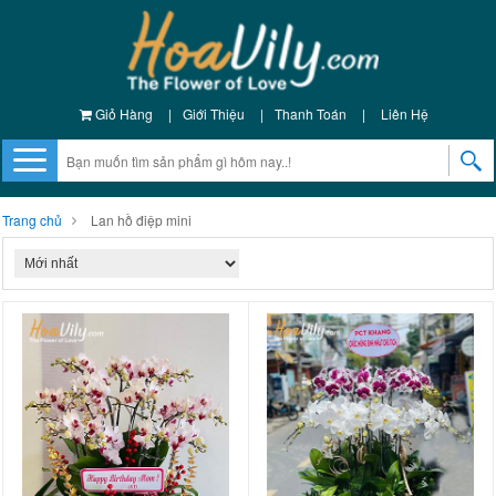
Giỏ Hàng
|
Giới Thiệu
|
Thanh Toán
|
Liên Hệ
Trang chủ
Lan hồ điệp mini