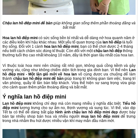
Chậu lan hồ điệp mini để bàn
giúp
không gian sống
thêm phần thoáng đãng và
bắt mắt
Hoa lan hồ điệp mini
có sức sống bền bỉ nhất và dễ dàng nở hoa quanh năm ở
các điều kiện khí hậu khác nhau. Một yếu tố quan trọng của
lan hồ điệp
là tuổi
thọ sống. Đối với 1 cành
hoa lan hồ điệp mini
, bạn có thể chơi được 2-4 tháng
nếu biết cách chăm sóc đúng kĩ thuật. Còn đối với một
chậu lan hồ điệp
thông
thường tuổi thọ cao nhất khoảng 10 năm, đây là thời gian lâu nhất của hoa lan.
Vì thuộc loài hoa mini nên chúng rất nhỏ gọn, không quá cồng kềnh và gây
vướng víu, cũng như không chiếm diện tích trong gia đình bạn. Vì thế nên
Lan
hồ điệp mini - Một làn gió mới về hoa lan
vô cùng được ưa chuộng để làm
thành
chậu lan hồ điệp mini để bàn
giúp trang trí không gian làm việc, trang trí
văn phòng, quầy lễ tân bàn tiếp khách. Vừa thể hiện sự sang trọng vừa giúp
cho cảnh quan thêm phần thoáng đãng và bắt mắt.
Ý nghĩa lan hồ điệp mini
Lan
hồ điệp mini
không chỉ đẹp mà còn mang nhiều ý nghĩa đặc biệt.
Tiểu hồ
điệp mini
tượng trưng cho sự ấm no, thịnh vượng và sung túc. Vì thế, vào dịp
Tết ta có thể dễ dàng bắt gặp
hình ảnh chậu lan hồ điệp mini đẹp
được bày
bán tại nhiều shop bán hoa và nhiều người
mua lan hồ điệp mini
để trưng
trong nhà nhằm thu hút được nhiều vận khí may mắn đầu năm mới.