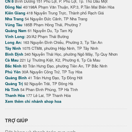
CN 8
Bình Dương 151 Phú Lợi, P. Phú Lợi, Tp. Thủ Dầu Một
Đồng Nai
40/198A Phạm Văn Thuận, KP.3, P.Tân Mai Biên Hòa
Kiên Giang
418 Nguyễn Trung Trực, Thành phố Rạch Giá
Nha Trang
54 Nguyễn Đức Cảnh, TP Nha Trang
Vũng Tàu
185B Phạm Hồng Thái, Phường 7
Quảng Nam
61 Nguyễn Du, Tp Tam Kỳ
Vĩnh Long:
20/A2 Phạm Thái Bường
Long An:
163 Nguyễn Đình Chiểu, Phường 3, Tp Tân An
Tây Ninh
1075 CTM8, phường Hiệp Ninh, TP Tây Ninh
Bình Định
340 Nguyễn Thái Học, phường Ngô Mây, Tp Quy Nhơn
Cà Mau
221 Lý Thường Kiệt, K2, Phường 6, Tp Cà Mau
Bắc Ninh
83 Trần Hưng Đạo, phường Tiền An, TP Bắc Ninh
Phú Yên
30A Nguyễn Công Trứ, TP Tuy Hòa
Quảng Bình
41 Trần Hưng Đạo, Tp Đồng Hới
Quảng Trị
92 Nguyễn Trãi, TP Đông Hà
Hà Tĩnh
54 Phan Đình Phùng, TP Hà Tĩnh
Thanh Hóa
177 Lê Lai, TP Thanh Hóa
Xem thêm chi nhánh shop hoa
TRỢ GIÚP
Đặt hàng và thanh toán qua web