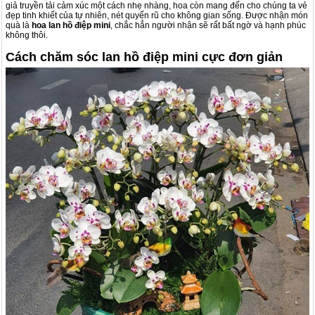
giả truyền tải cảm xúc một cách nhẹ nhàng, hoa còn mang đến cho chúng ta vẻ
đẹp tinh khiết của tự nhiên, nét quyến rũ cho không gian sống.
Được nhận món
quà là
hoa lan hồ điệp mini
, chắc hẳn người nhận sẽ rất bất ngờ và hạnh phúc
không thôi.
Cách chăm sóc lan hồ điệp mini cực đơn giản