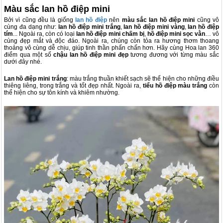
Màu sắc lan hồ điệp mini
Bởi vì cũng đều là giống
lan hồ điệp
nên
màu sắc lan hồ điệp mini
cũng vô
cùng đa dạng như:
lan hồ điệp mini trắng
,
lan hồ điệp mini vàng
,
lan hồ điệp
tím
... Ngoài ra, còn có loại
lan hồ điệp mini chấm bị
,
hồ điệp mini sọc vằn
… vô
cùng đẹp mắt và độc đáo. Ngoài ra, chúng còn tỏa ra hương thơm thoang
thoảng vô cùng dễ chịu, giúp tinh thần phấn chấn hơn. Hãy cùng Hoa lan 360
điểm qua một số
chậu lan hồ điệp mini đẹp
tương đương với từng màu sắc
dưới đây nhé.
Lan hồ điệp mini trắng
: màu trắng thuần khiết sạch sẽ thể hiện cho những điều
thiêng liêng, trong trắng và tốt đẹp nhất. Ngoài ra,
tiểu hồ điệp màu trắng
còn
thể hiện cho sự tôn kính và khiêm nhường.