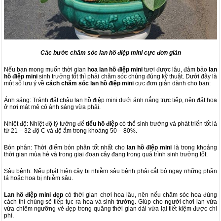
Các bước chăm sóc lan hồ điệp mini cực đơn giản
Nếu bạn mong muốn thời gian
hoa lan hồ điệp mini
tươi được lâu, đảm bảo
lan
hồ điệp mini
sinh trưởng tốt thì phải chăm sóc chúng đúng kỹ thuật. Dưới đây là
một số lưu ý về
cách chăm sóc lan hồ điệp mini
cực đơn giản dành cho bạn:
Ánh sáng: Tránh đặt chậu lan hồ điệp mini dưới ánh nắng trực tiếp, nên đặt hoa
ở nơi mát mẻ có ánh sáng vừa phải.
Nhiệt độ: Nhiệt độ lý tưởng để
tiểu hồ điệp
có thể sinh trưởng và phát triển tốt là
từ 21 – 32 độ C và độ ẩm trong khoảng 50 – 80%.
Bón phân: Thời điểm bón phân tốt nhất cho
lan hồ điệp mini
là trong khoảng
thời gian mùa hè và trong giai đoạn cây đang trong quá trình sinh trưởng tốt.
Sâu bệnh: Nếu phát hiện cây bị nhiễm sâu bệnh phải cắt bỏ ngay những phần
lá hoặc hoa bị nhiễm sâu.
Lan hồ điệp mini đẹp
có thời gian chơi hoa lâu, nên nếu chăm sóc hoa đúng
cách thì chúng sẽ tiếp tục ra hoa và sinh trưởng. Giúp cho người chơi lan vừa
vừa chiêm ngưỡng vẻ đẹp trong quãng thời gian dài vừa lại tiết kiệm được chi
phí.