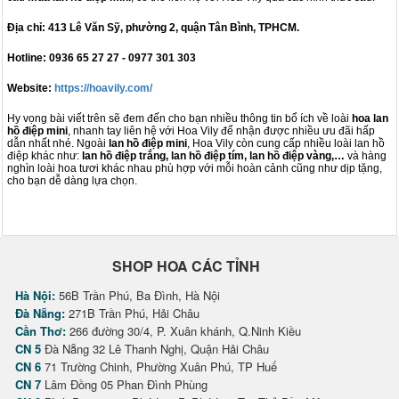
Địa chỉ: 413 Lê Văn Sỹ, phường 2, quận Tân Bình, TPHCM.
Hotline: 0936 65 27 27 - 0977 301 303
Website:
https://hoavily.com/
Hy vọng bài viết trên sẽ đem đến cho bạn nhiều thông tin bổ ích về loài
hoa lan
hồ điệp mini
, nhanh tay liên hệ với Hoa Vily để nhận được nhiều ưu đãi hấp
dẫn nhất nhé. Ngoài
lan hồ điệp mini
, Hoa Vily còn cung cấp nhiều loài lan hồ
điệp khác như:
lan hồ điệp trắng, lan hồ điệp tím, lan hồ điệp vàng,…
và hàng
nghìn loài hoa tươi khác nhau phù hợp với mỗi hoàn cảnh cũng như dịp tặng,
cho bạn dễ dàng lựa chọn.
SHOP HOA CÁC TỈNH
Hà Nội:
56B Trần Phú, Ba Đình, Hà Nội
Đà Nẵng:
271B Trần Phú, Hải Châu
Cần Thơ:
266 đường 30/4, P. Xuân khánh, Q.Ninh Kiều
CN 5
Đà Nẵng 32 Lê Thanh Nghị, Quận Hải Châu
CN 6
71 Trường Chinh, Phường Xuân Phú, TP Huế
CN 7
Lâm Đồng 05 Phan Đình Phùng