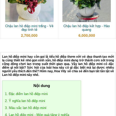
Chậu lan hồ điệp mini trắng - Vẻ
Chậu lan hồ điệp kết hợp - Hào
đẹp tinh tế
quang
2,700,000
6,000,000
Lan hồ điệp mini hay còn gọi là tiểu hồ điệp thơm với vẻ đẹp thanh tao mới
lạ cùng thiết kế nhỏ gọn xinh xắn, hồ điệp mini đang trở thành cơn sốt trong
cộng đồng chơi lan trong suốt thời gian qua. Vậy lan hồ điệp mini có đặc
điểm gì nổi bật? Sức hút của loài hoa này có gì đặc biệt mà lại được nhiều
người yêu thích đén thế? Hôm nay, Hoa Vily sẽ chia sẻ đến bạn tất tần tật về
Lan hồ điệp mini này nhé.
Nội dung
1. Đặc điểm lan hồ điệp mini
2. Ý nghĩa lan hồ điệp mini
3. Màu sắc lan hồ điệp mini
4. Lan hồ điệp mini - Món quà tặng ý nghĩa