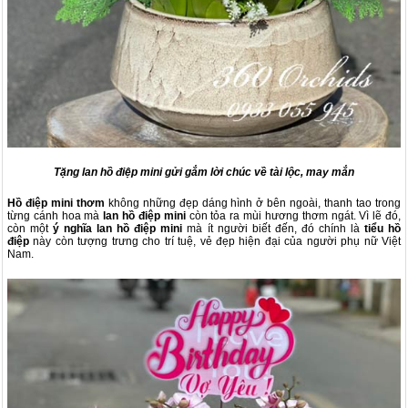
Tặng lan hồ điệp mini gửi gắm lời chúc về tài lộc, may mắn
Hồ điệp mini thơm
không những đẹp dáng hình ở bên ngoài, thanh tao trong
từng cánh hoa mà
lan hồ điệp mini
còn tỏa ra mùi hương thơm ngát. Vì lẽ đó,
còn một
ý nghĩa lan hồ điệp mini
mà ít người biết đến, đó chính là
tiểu hồ
điệp
này còn tượng trưng cho trí tuệ, vẻ đẹp hiện đại của người phụ nữ Việt
Nam.