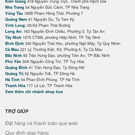
Kiên Giang
418 Nguyễn Trung Trực, Thành phố Rạch Giá
Nha Trang
54 Nguyễn Đức Cảnh, TP Nha Trang
Vũng Tàu
185B Phạm Hồng Thái, Phường 7
Quảng Nam
61 Nguyễn Du, Tp Tam Kỳ
Vĩnh Long:
20/A2 Phạm Thái Bường
Long An:
163 Nguyễn Đình Chiểu, Phường 3, Tp Tân An
Tây Ninh
1075 CTM8, phường Hiệp Ninh, TP Tây Ninh
Bình Định
340 Nguyễn Thái Học, phường Ngô Mây, Tp Quy Nhơn
Cà Mau
221 Lý Thường Kiệt, K2, Phường 6, Tp Cà Mau
Bắc Ninh
83 Trần Hưng Đạo, phường Tiền An, TP Bắc Ninh
Phú Yên
30A Nguyễn Công Trứ, TP Tuy Hòa
Quảng Bình
41 Trần Hưng Đạo, Tp Đồng Hới
Quảng Trị
92 Nguyễn Trãi, TP Đông Hà
Hà Tĩnh
54 Phan Đình Phùng, TP Hà Tĩnh
Thanh Hóa
177 Lê Lai, TP Thanh Hóa
Xem thêm chi nhánh shop hoa
TRỢ GIÚP
Đặt hàng và thanh toán qua web
Quy định giao hàng