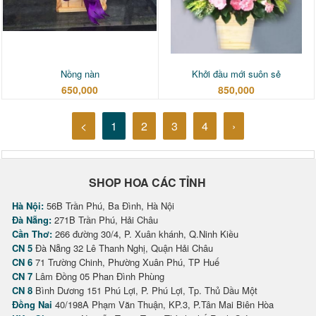
Nồng nàn
Khởi đầu mới suôn sẻ
650,000
850,000
<
1
2
3
4
›
SHOP HOA CÁC TỈNH
Hà Nội:
56B Trần Phú, Ba Đình, Hà Nội
Đà Nẵng:
271B Trần Phú, Hải Châu
Cần Thơ:
266 đường 30/4, P. Xuân khánh, Q.Ninh Kiều
CN 5
Đà Nẵng 32 Lê Thanh Nghị, Quận Hải Châu
CN 6
71 Trường Chinh, Phường Xuân Phú, TP Huế
CN 7
Lâm Đồng 05 Phan Đình Phùng
CN 8
Bình Dương 151 Phú Lợi, P. Phú Lợi, Tp. Thủ Dầu Một
Đồng Nai
40/198A Phạm Văn Thuận, KP.3, P.Tân Mai Biên Hòa