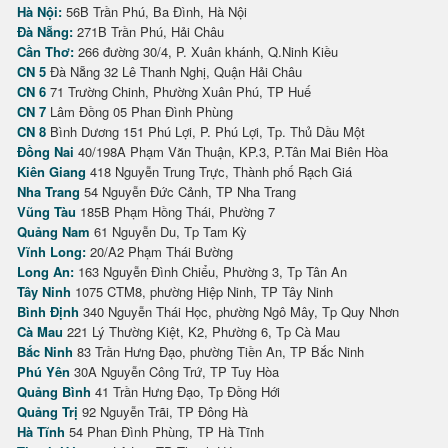
Hà Nội:
56B Trần Phú, Ba Đình, Hà Nội
Đà Nẵng:
271B Trần Phú, Hải Châu
Cần Thơ:
266 đường 30/4, P. Xuân khánh, Q.Ninh Kiều
CN 5
Đà Nẵng 32 Lê Thanh Nghị, Quận Hải Châu
CN 6
71 Trường Chinh, Phường Xuân Phú, TP Huế
CN 7
Lâm Đồng 05 Phan Đình Phùng
CN 8
Bình Dương 151 Phú Lợi, P. Phú Lợi, Tp. Thủ Dầu Một
Đồng Nai
40/198A Phạm Văn Thuận, KP.3, P.Tân Mai Biên Hòa
Kiên Giang
418 Nguyễn Trung Trực, Thành phố Rạch Giá
Nha Trang
54 Nguyễn Đức Cảnh, TP Nha Trang
Vũng Tàu
185B Phạm Hồng Thái, Phường 7
Quảng Nam
61 Nguyễn Du, Tp Tam Kỳ
Vĩnh Long:
20/A2 Phạm Thái Bường
Long An:
163 Nguyễn Đình Chiểu, Phường 3, Tp Tân An
Tây Ninh
1075 CTM8, phường Hiệp Ninh, TP Tây Ninh
Bình Định
340 Nguyễn Thái Học, phường Ngô Mây, Tp Quy Nhơn
Cà Mau
221 Lý Thường Kiệt, K2, Phường 6, Tp Cà Mau
Bắc Ninh
83 Trần Hưng Đạo, phường Tiền An, TP Bắc Ninh
Phú Yên
30A Nguyễn Công Trứ, TP Tuy Hòa
Quảng Bình
41 Trần Hưng Đạo, Tp Đồng Hới
Quảng Trị
92 Nguyễn Trãi, TP Đông Hà
Hà Tĩnh
54 Phan Đình Phùng, TP Hà Tĩnh