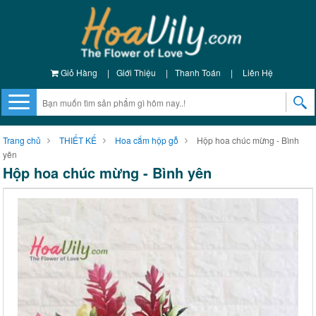
Giỏ Hàng
|
Giới Thiệu
|
Thanh Toán
|
Liên Hệ
Trang chủ
THIẾT KẾ
Hoa cắm hộp gỗ
Hộp hoa chúc mừng - Bình
yên
Hộp hoa chúc mừng - Bình yên