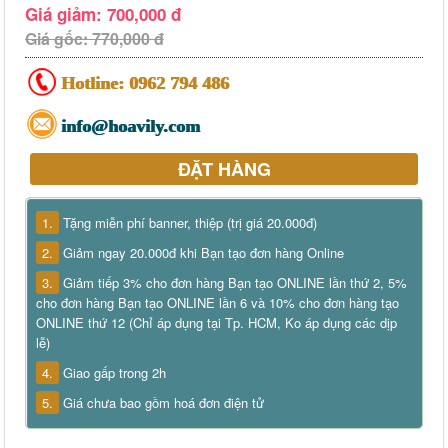
Giá giảm: 700,000 đ
Giá gốc: 770,000 đ
Hotline:
0962 794 486
info@hoavily.com
ĐẶT HÀNG
1.
Tặng miễn phí banner, thiệp (trị giá 20.000đ)
2.
Giảm ngay 20.000đ khi Bạn tạo đơn hàng Online
3.
Giảm tiếp 3% cho đơn hàng Bạn tạo ONLINE lần thứ 2, 5%
cho đơn hàng Bạn tạo ONLINE lần 6 và 10% cho đơn hàng tạo
ONLINE thứ 12 (Chỉ áp dụng tại Tp. HCM, Ko áp dụng các dịp
lễ)
4.
Giao gấp trong 2h
5.
Giá chưa bao gồm hoá đơn điện tử