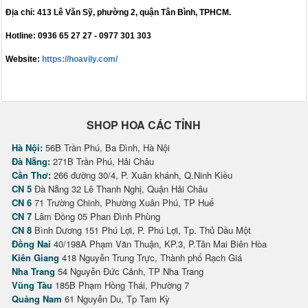
Địa chỉ:
413 Lê Văn Sỹ, phường 2, quận Tân Bình, TPHCM.
Hotline:
0936 65 27 27 - 0977 301 303
Website:
https://hoavily.com/
SHOP HOA CÁC TỈNH
Hà Nội:
56B Trần Phú, Ba Đình, Hà Nội
Đà Nẵng:
271B Trần Phú, Hải Châu
Cần Thơ:
266 đường 30/4, P. Xuân khánh, Q.Ninh Kiều
CN 5
Đà Nẵng 32 Lê Thanh Nghị, Quận Hải Châu
CN 6
71 Trường Chinh, Phường Xuân Phú, TP Huế
CN 7
Lâm Đồng 05 Phan Đình Phùng
CN 8
Bình Dương 151 Phú Lợi, P. Phú Lợi, Tp. Thủ Dầu Một
Đồng Nai
40/198A Phạm Văn Thuận, KP.3, P.Tân Mai Biên Hòa
Kiên Giang
418 Nguyễn Trung Trực, Thành phố Rạch Giá
Nha Trang
54 Nguyễn Đức Cảnh, TP Nha Trang
Vũng Tàu
185B Phạm Hồng Thái, Phường 7
Quảng Nam
61 Nguyễn Du, Tp Tam Kỳ