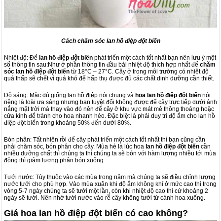
Cách chăm sóc lan hồ điệp đột biến
Nhiệt độ: Để
lan hồ điệp đột biến
phát triển một cách tốt nhất bạn nên lưu ý một
số thông tin sau:Như ở phần thông tin đầu bài nhiệt độ thích hợp nhất để
chăm
sóc lan hồ điệp đột biến
từ 18°C – 27°C. Cây ở trong môi trường có nhiệt độ
quá thấp sẽ chết vì quá khó để hấp thụ được đủ các chất dinh dưỡng cần thiết.
Độ sáng: Mặc dù giống lan hồ điệp nói chung và
hoa lan hồ điệp đột biến
nói
riêng là loài ưa sáng nhưng bạn tuyệt đối không được để cây trực tiếp dưới ánh
nắng mặt trời mà thay vào đó nên để cây ở khu vực mát mẻ thông thoáng hoặc
cửa kính để tránh cho hoa nhanh héo. Đặc biệt là phải duy trì độ ẩm cho lan hồ
điệp đột biến trong khoảng 50% đến dưới 80%.
Bón phân: Tất nhiên rồi để cây phát triển một cách tốt nhất thì bạn cũng cần
phải chăm sóc, bón phân cho cây. Mùa hè là lúc hoa
lan hồ điệp đột biến
cần
nhiều dưỡng chất thì chúng ta thì chúng ta sẽ bón với hàm lượng nhiều tới mùa
đông thì giảm lượng phân bón xuống .
Tưới nước: Tùy thuộc vào các mùa trong năm mà chúng ta sẽ điều chỉnh lượng
nước tưới cho phù hợp. Vào mùa xuân khi độ ẩm không khí ở mức cao thì trong
vòng 5-7 ngày chúng ta sẽ tưới một lần, còn khi nhiệt độ cao thì cứ khoảng 2
ngày sẽ tưới. Nên nhớ tưới nước vào rễ cây không tưới từ cánh hoa xuống.
Giá hoa lan hồ điệp đột biến có cao không?