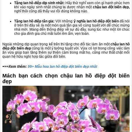
Tặng lan hồ điệp dịp sinh nhật:
Hãy thử nghĩ xem còn gì hạnh phúc hơn
khi vào ngày sinh nhật chúng ta được nhận một
chậu lan đột biến đẹp,
nghĩ thôi cũng đã thấy vui rồi đúng không nào.
Tặng lan hồ điệp tân gia:
Với những
ý nghĩa lan hồ điệp đột biến
đã nói
ở trên thì đây sẽ là một món quà tân gia vô cùng tuyệt vời để chúc mừng
nhà mới. Mang đến thông điệp về sự đủ đầy, sung túc như một lời chúc
cho gia đình gia chủ mãi luôn êm ấm, vẹn toàn.
Ngoài những dịp quan trọng kể trên thì tặng cho đối tác làm ăn một
chậu lan hồ
điệp đột biến
đẹp
cũng là một ý tưởng tuyệt vời. Vừa có lợi trong công việc làm
ăn vừa giúp bạn tăng thêm sự thiện cảm trong mắt họ, cũng như thắt chặt mối
quan hệ hữu nghị hợp tác giữa đôi bên.
=>>Xem thêm:
99+ Mẫu hoa lan hồ điệp đột biến đẹp nhất
Mách bạn cách chọn chậu lan hồ điệp đột biến
đẹp