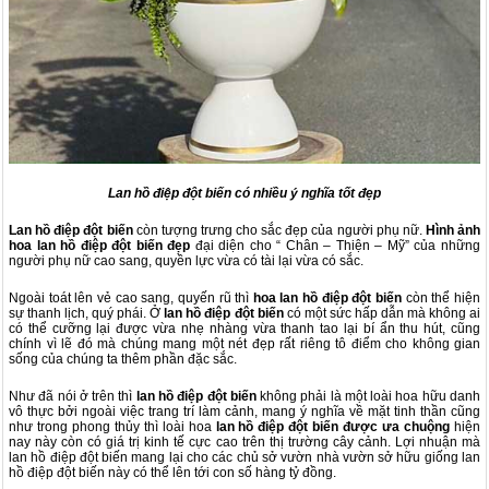
Lan hồ điệp đột biến có nhiều ý nghĩa tốt đẹp
Lan hồ điệp đột biến
còn tượng trưng cho sắc đẹp của người phụ nữ.
Hình ảnh
hoa lan hồ điệp đột biến đẹp
đại diện cho “ Chân – Thiện – Mỹ” của những
người phụ nữ cao sang, quyền lực vừa có tài lại vừa có sắc.
Ngoài toát lên vẻ cao sang, quyến rũ thì
hoa lan hồ điệp đột biến
còn thể hiện
sự thanh lịch, quý phái. Ở
lan hồ điệp đột biến
có một sức hấp dẫn mà không ai
có thể cưỡng lại được vừa nhẹ nhàng vừa thanh tao lại bí ẩn thu hút, cũng
chính vì lẽ đó mà chúng mang một nét đẹp rất riêng tô điểm cho không gian
sống của chúng ta thêm phần đặc sắc.
Như đã nói ở trên thì
lan hồ điệp đột biến
không phải là một loài hoa hữu danh
vô thực bởi ngoài việc trang trí làm cảnh, mang ý nghĩa về mặt tinh thần cũng
như trong phong thủy thì loài hoa
lan hồ điệp đột biến được ưa chuộng
hiện
nay này còn có giá trị kinh tế cực cao trên thị trường cây cảnh. Lợi nhuận mà
lan hồ điệp đột biến mang lại cho các chủ sở vườn nhà vườn sở hữu giống lan
hồ điệp đột biến này có thể lên tới con số hàng tỷ đồng.