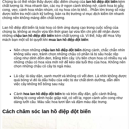
Chúng ta có thể nhận thấy được đặc điểm chung của
lan hồ điệp đột biến
kém
chất lượng là: Hoa nhanh tàn, các nụ ở ngọn cành không nở, cành hoa bị gẫy,
cong, vẹo, cánh hoa nhăn nhúm, có nụ hoa còn bị khô... Phần lớn trong số này
được kiểm tra một cách kỹ lưỡng, bán ra thị trường vì mục địch kiếm lời nhanh
chóng nên không màng đến chất lượng.
Lan hồ điệp đột biến là loài hoa có tính ứng dụng cao trong cuộc sống của
chúng ta, không ai muốn vừa tốn thời gian lại vừa tốn chi phí để nhận được
những
chậu lan hồ điệp đột biến
kém chất lượng cả. Vì thế, hãy để Hoa Vily
mách bạn một số bí quyết khi
mua lan hồ điệp đột biến
:
Nên chọn những
chậu lan hồ điệp đột biến
đứng cành, chắc chắn nhìn
không siêu vẹo, tránh chọn những chậu có phần lá bị sâu hoặc rệp
cũng như dính đốm đen, trắng trên cây. Ưu tiên chọn hoa có nhiều nụ và
những chậu có hoa vừa mới nở để kéo dài tuổi thọ của hoa. Không nên
chọn những chậu có cây bị ngả màu.
Lá cây: lá dày dặn, xanh mướt và không có vết đen. Lá nhìn không được
quá bóng vì đó là dấu hiệu của việc bị dư chất dinh dưỡng, dẫn đến
việc cây không trổ bông sau này.
Cành
hoa lan hồ điệp đột biến
to và tròn đầy đặn, gốc cành thẳng,
không bị cong vênh hoặc giập nát, có vết lạ; ngọn cành uốn cong như
dáng lưỡi câu. Màu sắc hoa tươi tắn và đậm màu đặc trưng.
Cách chăm sóc lan hồ điệp đột biến