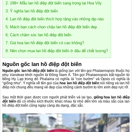
2. 199+ Mẫu lan hồ điệp đột biến sang trọng tại Hoa Vily
3. Ý nghĩa lan hồ điệp đột biến
4. Lan hồ điệp đột biến thích hợp tặng vào những dịp nào
5. Mách bạn cách chọn chậu lan hồ điệp đột biến đẹp
6. Cách chăm sóc lan hồ điệp đột biến
7. Giá hoa lan hồ điệp đột biến có cao không?
8. Nên chọn mua lan hồ điệp đột biến ở đâu để chất lượng?
Nguồn gốc lan hồ điệp đột biến
Nguồn gốc lan hồ điệp đột biến
là giống lan với tên gọi
Phalaenopsis
thuộc họ
phụ
Vandeae
khởi nguồn từ Đông Nam Á
.
Tên gọi Phalaenopsis bắt nguồn từ
tiếng Hy Lạp trong đó Phalaina có nghĩa là “con bướm” và Opsis có nghĩa là
“giống như”. Ý nghĩa về tên gọi của
hoa lan hồ điệp đột biến
nói riêng và lan hồ
điệp nói chung đều mang vẻ đẹp của những cánh bướm to lớn xinh đẹp rực rỡ.
Sau một thời gian được con người phát triển và lai tạo,
giống hoa lan hồ điệp
đột biến
đã có nhiều kích thước khác nhau từ nhỏ đến lớn và màu sắc của lan
hồ điệp đột biến cũng ngày càng đa dạng, đặc sắc.