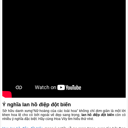
Ý nghĩa lan hồ điệp đột biến
Sở hữu danh xưng“Nữ hoàng của các loài hoa” không chỉ đơn giản là một lời
khen hoa lệ cho có bởi ngoài vẻ đẹp sang trọng,
lan hồ điệp đột biến
còn có
nhiều ý nghĩa đặc biệt. Hãy cùng Hoa Vily tìm hiểu thử nhé.