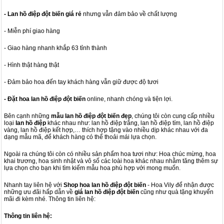
- Lan hồ điệp đột biến giá rẻ
nhưng vẫn đảm bảo về chất lượng
- Miễn phí giao hàng
- Giao hàng nhanh khắp 63 tỉnh thành
- Hình thật hàng thật
- Đảm bảo hoa đến tay khách hàng vẫn giữ được độ tươi
- Đặt hoa lan hồ điệp đột biến
online, nhanh chóng và tiện lợi.
Bên cạnh những
mẫu lan hồ điệp đột biến đẹp
, chúng tôi còn cung cấp nhiều
loại
lan hồ điệp
khác nhau như: lan hồ điệp trắng, lan hồ điệp tím, lan hồ điệp
vàng, lan hồ điệp kết hợp,… thích hợp tặng vào nhiều dịp khác nhau với đa
dạng mẫu mã, để khách hàng có thể thoải mái lựa chọn.
Ngoài ra chúng tôi còn có nhiều sản phẩm hoa tươi như: Hoa chúc mừng, hoa
khai trương, hoa sinh nhật và vô số các loài hoa khác nhau nhằm tăng thêm sự
lựa chọn cho bạn khi tìm kiếm mẫu hoa phù hợp với mong muốn.
Nhanh tay liên hệ với
Shop hoa lan hồ điệp đột biến
- Hoa Vily để nhận được
những ưu đãi hấp dẫn về
giá lan hồ điệp đột biến
cũng như quà tặng khuyến
mãi đi kèm nhé. Thông tin liên hệ:
Thông tin liên hệ: