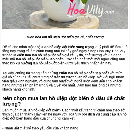
Điện hoa lan hồ điệp đột biến giá rẻ, chất lượng
Để có cho mình một
chậu lan hồ điệp đột biến sang trọng
, quý phái để làm quà
tặng hay trang trí làm cảnh trong nhà thì hãy ghé ngay Shop Hoa Vily. Hoa Vily
tự hào là
điện hoa lan hồ điệp đột biến giá rẻ
uy tín, chất lượng với đa dạng
mẫu mã
lan hồ điệp đột biến đẹp nhất
được cập nhật mới mỗi ngày, cũng như
theo kịp
xu hướng lan hồ điệp đột biến
được yêu thích nhất hiện nay.
Tại đây, chúng tôi mang đến những
chậu lan hồ điệp chất đẹp nhất
với mức
giá vô cùng ưu đãi chưa từng có trên thị trường lan hồ điệp. Với đội ngũ nhân
viên giàu kinh nghiệm, vô cùng tâm huyết với nghề luôn đem đến cho khách
hàng những sản phẩm ưng ý và tuyệt vời nhất. Đảm bảo hài lòng cả những
khách hàng khó tính.
Nên chọn mua lan hồ điệp đột biến ở đâu để chất
lượng?
Bạn muốn
mua lan hồ điệp đột biến
? Cách thiết kế, trang trí chậu hoa theo sở
thích của bản thân? Hãy liên hệ ngay với Hoa Vily bởi
dịch vụ cung cấp lan hồ
điệp đột biến
hàng đầu của chúng tôi cam kết:
- Nhận đặt thiết kế theo yêu cầu của khách hàng