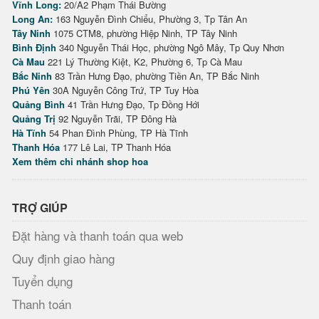
Vĩnh Long:
20/A2 Phạm Thái Bường
Long An:
163 Nguyễn Đình Chiểu, Phường 3, Tp Tân An
Tây Ninh
1075 CTM8, phường Hiệp Ninh, TP Tây Ninh
Bình Định
340 Nguyễn Thái Học, phường Ngô Mây, Tp Quy Nhơn
Cà Mau
221 Lý Thường Kiệt, K2, Phường 6, Tp Cà Mau
Bắc Ninh
83 Trần Hưng Đạo, phường Tiền An, TP Bắc Ninh
Phú Yên
30A Nguyễn Công Trứ, TP Tuy Hòa
Quảng Bình
41 Trần Hưng Đạo, Tp Đồng Hới
Quảng Trị
92 Nguyễn Trãi, TP Đông Hà
Hà Tĩnh
54 Phan Đình Phùng, TP Hà Tĩnh
Thanh Hóa
177 Lê Lai, TP Thanh Hóa
Xem thêm chi nhánh shop hoa
TRỢ GIÚP
Đặt hàng và thanh toán qua web
Quy định giao hàng
Tuyển dụng
Thanh toán