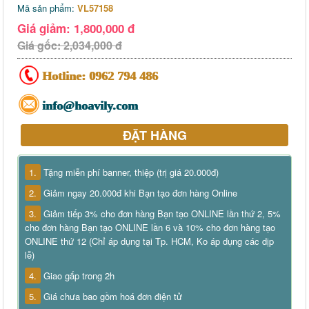
Mã sản phẩm:
VL57158
Giá giảm: 1,800,000 đ
Giá gốc: 2,034,000 đ
Hotline:
0962 794 486
info@hoavily.com
ĐẶT HÀNG
1.
Tặng miễn phí banner, thiệp (trị giá 20.000đ)
2.
Giảm ngay 20.000đ khi Bạn tạo đơn hàng Online
3.
Giảm tiếp 3% cho đơn hàng Bạn tạo ONLINE lần thứ 2, 5%
cho đơn hàng Bạn tạo ONLINE lần 6 và 10% cho đơn hàng tạo
ONLINE thứ 12 (Chỉ áp dụng tại Tp. HCM, Ko áp dụng các dịp
lễ)
4.
Giao gấp trong 2h
5.
Giá chưa bao gồm hoá đơn điện tử