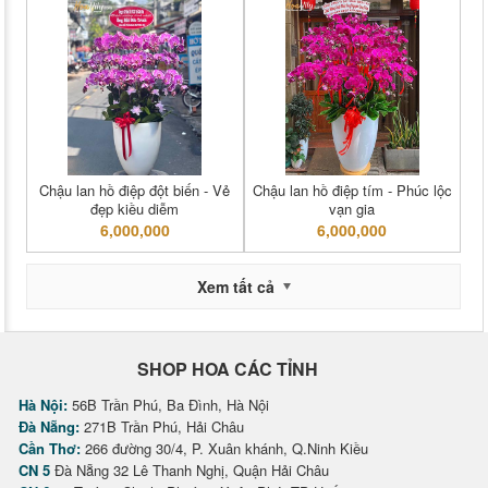
Chậu lan hồ điệp đột biến - Vẻ
Chậu lan hồ điệp tím - Phúc lộc
đẹp kiều diễm
vạn gia
6,000,000
6,000,000
Xem tất cả
SHOP HOA CÁC TỈNH
Hà Nội:
56B Trần Phú, Ba Đình, Hà Nội
Đà Nẵng:
271B Trần Phú, Hải Châu
Cần Thơ:
266 đường 30/4, P. Xuân khánh, Q.Ninh Kiều
CN 5
Đà Nẵng 32 Lê Thanh Nghị, Quận Hải Châu