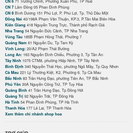
CN 6
71 Trường Chinh, Phường Xuân Phú, TP Huế
CN 7
Lâm Đồng 05 Phan Đình Phùng
CN 8
Bình Dương 151 Phú Lợi, P. Phú Lợi, Tp. Thủ Dầu Một
Đồng Nai
40/198A Phạm Văn Thuận, KP.3, P.Tân Mai Biên Hòa
Kiên Giang
418 Nguyễn Trung Trực, Thành phố Rạch Giá
Nha Trang
54 Nguyễn Đức Cảnh, TP Nha Trang
Vũng Tàu
185B Phạm Hồng Thái, Phường 7
Quảng Nam
61 Nguyễn Du, Tp Tam Kỳ
Vĩnh Long:
20/A2 Phạm Thái Bường
Long An:
163 Nguyễn Đình Chiểu, Phường 3, Tp Tân An
Tây Ninh
1075 CTM8, phường Hiệp Ninh, TP Tây Ninh
Bình Định
340 Nguyễn Thái Học, phường Ngô Mây, Tp Quy Nhơn
Cà Mau
221 Lý Thường Kiệt, K2, Phường 6, Tp Cà Mau
Bắc Ninh
83 Trần Hưng Đạo, phường Tiền An, TP Bắc Ninh
Phú Yên
30A Nguyễn Công Trứ, TP Tuy Hòa
Quảng Bình
41 Trần Hưng Đạo, Tp Đồng Hới
Quảng Trị
92 Nguyễn Trãi, TP Đông Hà
Hà Tĩnh
54 Phan Đình Phùng, TP Hà Tĩnh
Thanh Hóa
177 Lê Lai, TP Thanh Hóa
Xem thêm chi nhánh shop hoa