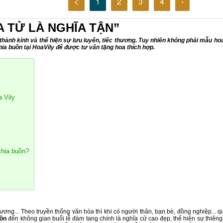
<
1
2
3
4
›
A TỬ LÀ NGHĨA TẬN”
 thành kính và thể hiện sự lưu luyến, tiếc thương. Tuy nhiên không phải mẫu h
chia buồn tại HoaVily để được tư vấn tặng hoa thích hợp.
 Vily
chia buồn?
ơng... Theo truyền thống văn hóa thì khi có người thân, bạn bè, đồng nghiệp... qu
uồn
đến không gian buổi lễ đám tang chính là nghĩa cử cao đẹp, thể hiện sự thiêng