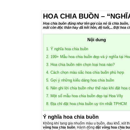
HOA CHIA BUỒN – “NGHĨ
Hoa chia buồn đúng như tên gọi của nó là chia buồn,
mất còn độc thân hay đã kết hôn, độ tuổi,... Đặt hoa 
Nội dung
1. Ý nghĩa hoa chia buồn
2. 199+ Mẫu hoa chia buồn đẹp và ý nghĩa tại Hoa
3. Hoa chia buồn nên chọn loại hoa nào?
4. Cách chọn màu sắc hoa chia buồn phù hợp
5. Gợi ý những kiểu dáng hoa chia buồn
6. Nên ghi lời chia buồn như thế nào khi đặt hoa 
7. Một số mẫu hoa chia buồn đẹp tại Hoa Vily
8. Địa chỉ đặt hoa chia buồn uy tín nhất TPHCM
Ý nghĩa hoa chia buồn
Không khí tang gia nhuốm màu u buồn, đau khổ, xót thư
vòng hoa chia buồn
. Hành động
đặt vòng hoa chia b