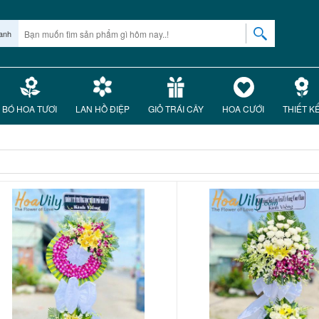
anh
BÓ HOA TƯƠI
LAN HỒ ĐIỆP
GIỎ TRÁI CÂY
HOA CƯỚI
THIẾT K