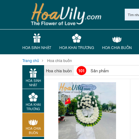
Tìm nh
HOA SINH NHẬT
HOA KHAI TRƯƠNG
HOA CHIA BUỒN
Trang chủ
Hoa chia buồn
Hoa chia buồn
101
Sản phẩm
HOA SINH
NHẬT
HOA KHAI
TRƯƠNG
HOA CHIA
BUỒN