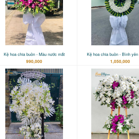
Kệ hoa chia buồn - Màu nước mắt
Kệ hoa chia buồn - Bình yên
990,000
1,050,000