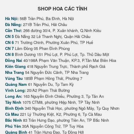
SHOP HOA CÁC TỈNH
Hà Nội:
56B Trần Phú, Ba Đình, Hà Nội
Đà Nẵng:
271B Trần Phú, Hải Châu
Cần Thơ:
266 đường 30/4, P. Xuân khánh, Q.Ninh Kiều
CN 5
Đà Nẵng 32 Lê Thanh Nghị, Quận Hải Châu
CN 6
71 Trường Chinh, Phường Xuân Phú, TP Huế
CN 7
Lâm Đồng 05 Phan Đình Phùng
CN 8
Bình Dương 151 Phú Lợi, P. Phú Lợi, Tp. Thủ Dầu Một
Đồng Nai
40/198A Phạm Văn Thuận, KP.3, P.Tân Mai Biên Hòa
Kiên Giang
418 Nguyễn Trung Trực, Thành phố Rạch Giá
Nha Trang
54 Nguyễn Đức Cảnh, TP Nha Trang
Vũng Tàu
185B Phạm Hồng Thái, Phường 7
Quảng Nam
61 Nguyễn Du, Tp Tam Kỳ
Vĩnh Long:
20/A2 Phạm Thái Bường
Long An:
163 Nguyễn Đình Chiểu, Phường 3, Tp Tân An
Tây Ninh
1075 CTM8, phường Hiệp Ninh, TP Tây Ninh
Bình Định
340 Nguyễn Thái Học, phường Ngô Mây, Tp Quy Nhơn
Cà Mau
221 Lý Thường Kiệt, K2, Phường 6, Tp Cà Mau
Bắc Ninh
83 Trần Hưng Đạo, phường Tiền An, TP Bắc Ninh
Phú Yên
30A Nguyễn Công Trứ, TP Tuy Hòa
Quảng Bình
41 Trần Hưng Đạo, Tp Đồng Hới