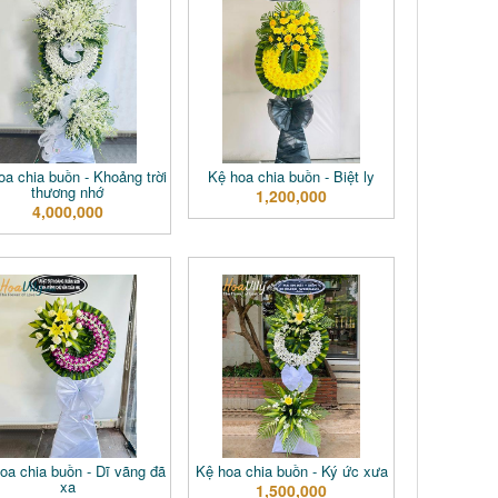
oa chia buồn - Khoảng trời
Kệ hoa chia buồn - Biệt ly
thương nhớ
1,200,000
4,000,000
oa chia buồn - Dĩ vãng đã
Kệ hoa chia buồn - Ký ức xưa
xa
1,500,000