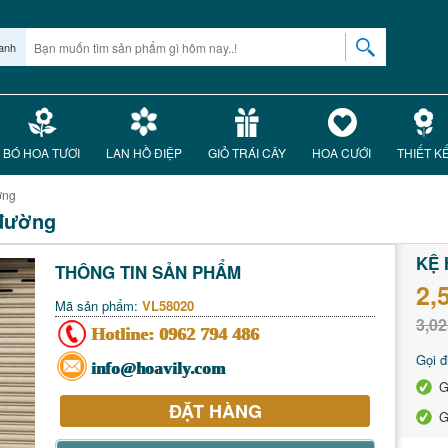
anh
BÓ HOA TƯƠI
LAN HỒ ĐIỆP
GIỎ TRÁI CÂY
HOA CƯỚI
THIẾT K
̀ng
đường
KỆ 
THÔNG TIN SẢN PHẨM
2,
Mã sản phẩm:
VL58020
3,02
Hotline:
0962 794 486
Gọi đ
info@hoavily.com
G
ĐẶT HÀNG
G