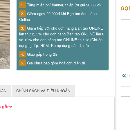
1.
Tặng miễn phí banner, thiệp (trị giá 20.000đ)
GỢI
2.
Giảm ngay 20.000đ khi Bạn tạo đơn hàng
Online
3.
Giảm tiếp 3% cho đơn hàng Bạn tạo ONLINE
lần thứ 2, 5% cho đơn hàng Bạn tạo ONLINE lần 6
và 10% cho đơn hàng tạo ONLINE thứ 12 (Chỉ áp
dụng tại Tp. HCM, Ko áp dụng các dịp lễ)
4.
Giao gấp trong 2h
5.
Giá chưa bao gồm hoá đơn điện tử
Kệ ho
OÁN
CHÍNH SÁCH VÀ ĐIỀU KHOẢN
o gồm: