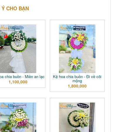
 Ý CHO BẠN
a chia buồn - Miền an lạc
Kệ hoa chia buồn - Đi về cõi
mộng
1,100,000
1,800,000