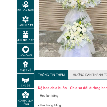
BÓ HOA TƯƠI
LAN HỒ ĐIỆP
GIỎ TRÁI CÂY
HOA CƯỚI
THIẾT KẾ
THÔNG TIN THÊM
HƯỚNG DẪN THANH T
CHỦ ĐỀ
Kệ hoa chia buồn - Chia xa đôi đường ba
- Hoa lan trắng
COMBO QUÀ
TẶNG
- Hoa hồng trắng