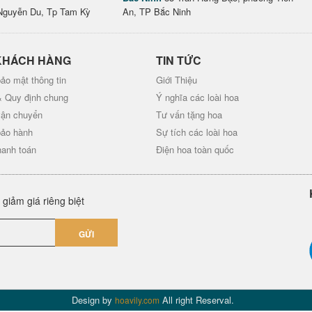
Nguyễn Du, Tp Tam Kỳ
An, TP Bắc Ninh
KHÁCH HÀNG
TIN TỨC
ảo mật thông tin
Giới Thiệu
& Quy định chung
Ý nghĩa các loài hoa
vận chuyển
Tư vấn tặng hoa
bảo hành
Sự tích các loài hoa
hanh toán
Điện hoa toàn quốc
giảm giá riêng biệt
GỬI
Design by
All right Reserval.
hoavily.com