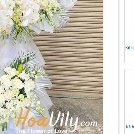
Kệ h
Kệ h