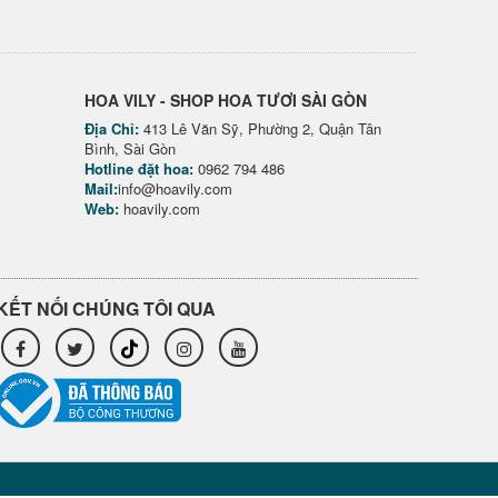
HOA VILY - SHOP HOA TƯƠI SÀI GÒN
Địa Chỉ:
413 Lê Văn Sỹ, Phường 2, Quận Tân
Bình, Sài Gòn
Hotline đặt hoa:
0962 794 486
Mail:
info@hoavily.com
Web:
hoavily.com
KẾT NỐI CHÚNG TÔI QUA