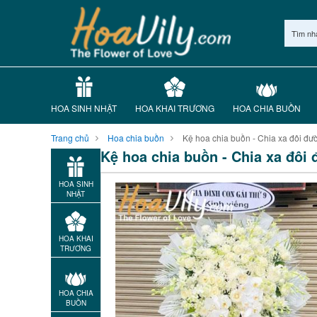
Tìm nh
HOA SINH NHẬT
HOA KHAI TRƯƠNG
HOA CHIA BUỒN
Trang chủ
Hoa chia buồn
Kệ hoa chia buồn - Chia xa đôi đươ
Kệ hoa chia buồn - Chia xa đôi 
HOA SINH
NHẬT
HOA KHAI
TRƯƠNG
HOA CHIA
BUỒN