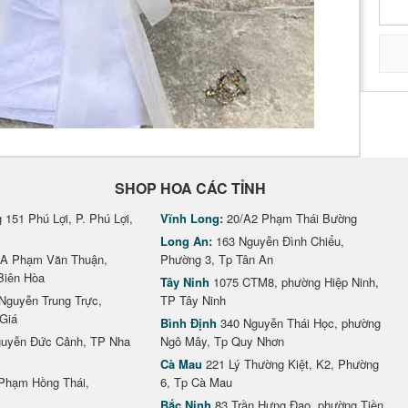
SHOP HOA CÁC TỈNH
151 Phú Lợi, P. Phú Lợi,
Vĩnh Long:
20/A2 Phạm Thái Bường
Long An:
163 Nguyễn Đình Chiểu,
A Phạm Văn Thuận,
Phường 3, Tp Tân An
Biên Hòa
Tây Ninh
1075 CTM8, phường Hiệp Ninh,
Nguyễn Trung Trực,
TP Tây Ninh
Giá
Bình Định
340 Nguyễn Thái Học, phường
uyễn Đức Cảnh, TP Nha
Ngô Mây, Tp Quy Nhơn
Cà Mau
221 Lý Thường Kiệt, K2, Phường
Phạm Hồng Thái,
6, Tp Cà Mau
Bắc Ninh
83 Trần Hưng Đạo, phường Tiền