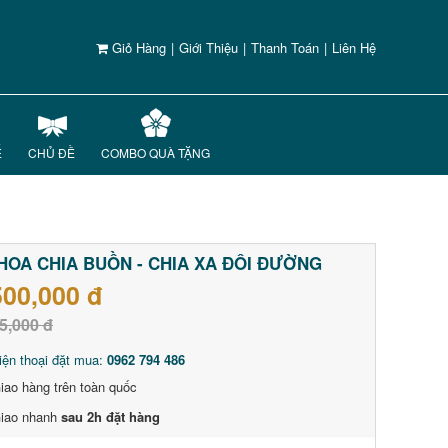
Giỏ Hàng
|
Giới Thiệu
|
Thanh Toán
|
Liên Hệ
Ế
CHỦ ĐỀ
COMBO QUÀ TẶNG
HOA CHIA BUỒN - CHIA XA ĐÔI ĐƯỜNG
500,000 đ
5,000 đ
iện thoại đặt mua:
0962 794 486
iao hàng trên toàn quốc
iao nhanh
sau 2h đặt hàng