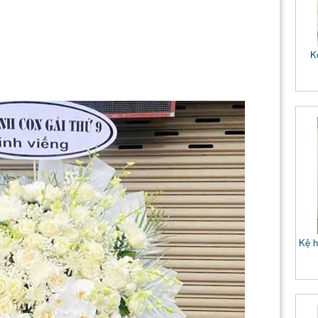
K
Kệ h