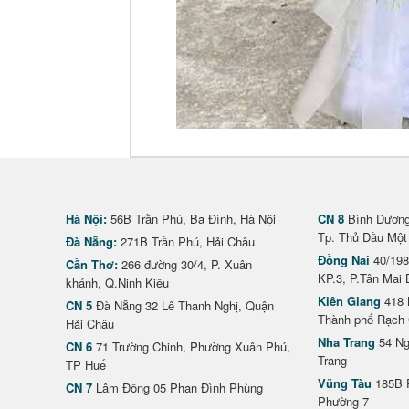
Hà Nội:
56B Trần Phú, Ba Đình, Hà Nội
CN 8
Bình Dương 
Tp. Thủ Dầu Một
Đà Nẵng:
271B Trần Phú, Hải Châu
Đồng Nai
40/198
Cần Thơ:
266 đường 30/4, P. Xuân
KP.3, P.Tân Mai 
khánh, Q.Ninh Kiều
Kiên Giang
418 
CN 5
Đà Nẵng 32 Lê Thanh Nghị, Quận
Thành phố Rạch 
Hải Châu
Nha Trang
54 Ng
CN 6
71 Trường Chinh, Phường Xuân Phú,
Trang
TP Huế
Vũng Tàu
185B 
CN 7
Lâm Đồng 05 Phan Đình Phùng
Phường 7