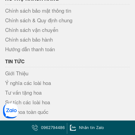
Chính sách bảo mật thông tin
Chính sách & Quy định chung
Chính sách vận chuyển
Chính sách bảo hành
Hướng dẫn thanh toán
TIN TỨC
Giới Thiệu
Ý nghĩa các loài hoa
Tư vấn tặng hoa
Sự tích các loài hoa
Điện hoa toàn quốc
HOA VILY - SHOP HOA TƯƠI SÀI GÒN
0962794486
Nhắn tin Zalo
Địa Chỉ:
413 Lê Văn Sỹ, Phường 2, Quận Tân Bình, Sài Gòn