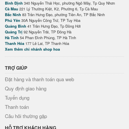
Bình Định
340 Nguyễn Thái Học, phường Ngô Mây, Tp Quy Nhơn
Cà Mau
221 Lý Thường Kiệt, K2, Phường 6, Tp Cà Mau
Bắc Ninh
83 Trần Hưng Đạo, phường Tiền An, TP Bắc Ninh
Phú Yên
30A Nguyễn Công Trứ, TP Tuy Hòa
Quảng Bình
41 Trần Hưng Đạo, Tp Đồng Hới
Quảng Trị
92 Nguyễn Trãi, TP Đông Hà
Hà Tĩnh
54 Phan Đình Phùng, TP Hà Tĩnh
Thanh Hóa
177 Lê Lai, TP Thanh Hóa
Xem thêm chi nhánh shop hoa
TRỢ GIÚP
Đặt hàng và thanh toán qua web
Quy định giao hàng
Tuyển dụng
Thanh toán
Câu hỏi thường gặp
HỖ TRỢ KHÁCH HÀNG