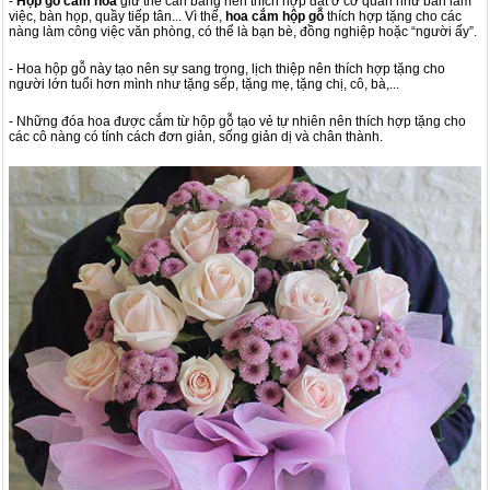
-
Hộp gỗ cắm hoa
giữ thế cân bằng nên thích hợp đặt ở cơ quan như bàn làm
việc, bàn họp, quầy tiếp tân... Vì thế,
hoa cắm hộp gỗ
thích hợp tặng cho các
nàng làm công việc văn phòng, có thể là bạn bè, đồng nghiệp hoặc “người ấy”.
- Hoa hộp gỗ này tạo nên sự sang trọng, lịch thiệp nên thích hợp tặng cho
người lớn tuổi hơn mình như tặng sếp, tặng mẹ, tặng chị, cô, bà,...
- Những đóa hoa được cắm từ hộp gỗ tạo vẻ tự nhiên nên thích hợp tặng cho
các cô nàng có tính cách đơn giản, sống giản dị và chân thành.