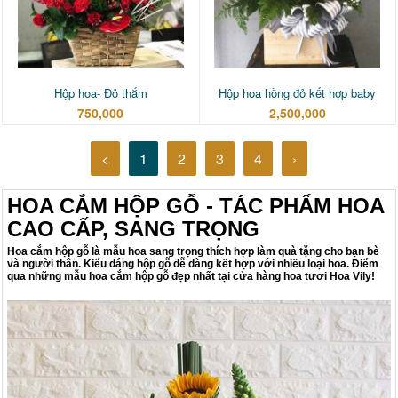
Hộp hoa- Đỏ thắm
Hộp hoa hồng đỏ kết hợp baby
750,000
2,500,000
<
1
2
3
4
›
HOA CẮM HỘP GỖ - TÁC PHẨM HOA
CAO CẤP, SANG TRỌNG
Hoa cắm hộp gỗ là mẫu hoa sang trọng thích hợp làm quà tặng cho bạn bè
và người thân. Kiểu dáng hộp gỗ dễ dàng kết hợp với nhiều loại hoa. Điểm
qua những mẫu hoa cắm hộp gỗ đẹp nhất tại cửa hàng hoa tươi Hoa Vily!