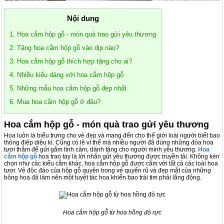
Nội dung
1. Hoa cắm hộp gỗ - món quà trao gửi yêu thương
2. Tặng hoa cắm hộp gỗ vào dịp nào?
3. Hoa cắm hộp gỗ thích hợp tặng cho ai?
4. Nhiều kiểu dáng với hoa cắm hộp gỗ
5. Những mẫu hoa cắm hộp gỗ đẹp nhất
6. Mua hoa cắm hộp gỗ ở đâu?
Hoa cắm hộp gỗ - món quà trao gửi yêu thương
Hoa luôn là biểu trưng cho vẻ đẹp và mang đến cho thế giới loài người biết bao
thông điệp diệu kì. Cũng có lẽ vì thế mà nhiều người đã dùng những đóa hoa
tươi thắm để gửi gắm tình cảm, dành tặng cho người mình yêu thương.
Hoa
cắm hộp gỗ
hoa trao tay là lời nhắn gửi yêu thương được truyền tải. Không kén
chọn như các kiểu cắm khác, hoa cắm hộp gỗ được cắm với tất cả các loài hoa
tươi. Vẻ độc đáo của hộp gỗ quyện trong vẻ quyến rũ và đẹp mắt của những
bông hoa đã làm nên một tuyệt tác hoa khiến bao trái tim phải lắng động.
Hoa cắm hộp gỗ từ hoa hồng đỏ rực