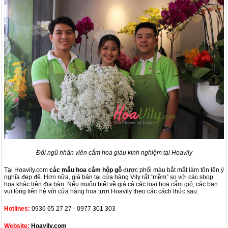
Đội ngũ nhân viên cắm hoa giàu kinh nghiệm tại Hoavily
Tại Hoavily.com
các mẫu hoa cắm hộp gỗ
được phối màu bắt mắt làm tôn lên ý
nghĩa đẹp đẽ. Hơn nữa, giá bán tại cửa hàng Vily rất “mềm” so với các shop
hoa khác trên địa bàn. Nếu muốn biết về giá cả các loại hoa cắm giỏ, các bạn
vui lòng liên hệ với cửa hàng hoa tươi Hoavily theo các cách thức sau:
Hotlines:
0936 65 27 27 - 0977 301 303
Website:
Hoavily.com