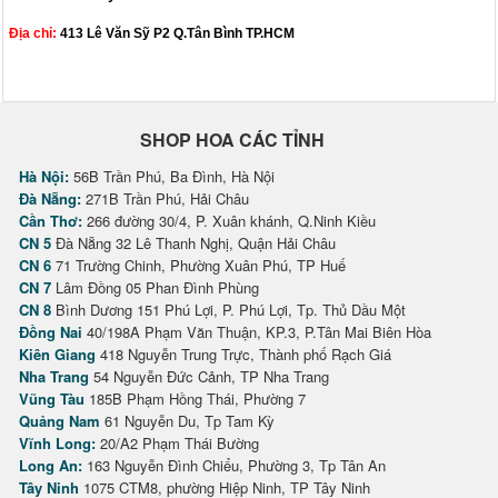
Địa chỉ:
413 Lê Văn Sỹ P2 Q.Tân Bình TP.HCM
SHOP HOA CÁC TỈNH
Hà Nội:
56B Trần Phú, Ba Đình, Hà Nội
Đà Nẵng:
271B Trần Phú, Hải Châu
Cần Thơ:
266 đường 30/4, P. Xuân khánh, Q.Ninh Kiều
CN 5
Đà Nẵng 32 Lê Thanh Nghị, Quận Hải Châu
CN 6
71 Trường Chinh, Phường Xuân Phú, TP Huế
CN 7
Lâm Đồng 05 Phan Đình Phùng
CN 8
Bình Dương 151 Phú Lợi, P. Phú Lợi, Tp. Thủ Dầu Một
Đồng Nai
40/198A Phạm Văn Thuận, KP.3, P.Tân Mai Biên Hòa
Kiên Giang
418 Nguyễn Trung Trực, Thành phố Rạch Giá
Nha Trang
54 Nguyễn Đức Cảnh, TP Nha Trang
Vũng Tàu
185B Phạm Hồng Thái, Phường 7
Quảng Nam
61 Nguyễn Du, Tp Tam Kỳ
Vĩnh Long:
20/A2 Phạm Thái Bường
Long An:
163 Nguyễn Đình Chiểu, Phường 3, Tp Tân An
Tây Ninh
1075 CTM8, phường Hiệp Ninh, TP Tây Ninh