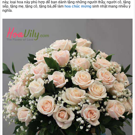
này, loại hoa này phù hợp để bạn dành tặng những người thầy, người cô, tặng
sếp, tặng mẹ, tặng cô, tặng bà,để làm
hoa chúc mừng
sinh nhật mang nhiều ý
nghĩa.