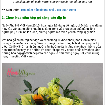
Hoa cắm hộp gỗ chúc mừng khai trương từ hoa hồng, hoa lan
>> Xem thêm:
Hoa cắm hộp gỗ cho nhiều dịp quan trọng
3. Chọn hoa cắm hộp gỗ tặng các dịp lễ
Ngày Phụ Nữ Việt Nam 20/10, hoa ngày 8/3 đang đến gần, chắc hẳn các đấng
mày râu vẫn đang băng khoăn, lo lắng trong việc lựa chọn quà dành tặng
người phụ nữ mình tôn kính, những người mà mình yêu thương, quý mến.
Với
hoa gỗ
có những nét đẹp và cách trang trí khác nhau, hoa luôn là biểu
tượng của vẻ đẹp và mang đến cho thế giới của chúng ta biết bao ý nghĩa kỳ
diệu. Có lẽ vì thế mà nhiều người vẫn thường dành tặng cho nhau những đóa
hoa tươi thắm thay cho những lời chúc tốt đẹp và ý nghĩa nhất, hãy dành tặng
những
hoa hộp gỗ xinh đẹp
vào các ngày lễ như mừng ngày 8/3, chúc mừng
ngày nhà giáo Việt Nam,...