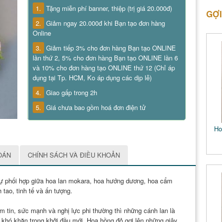
1.
Tặng miễn phí banner, thiệp (trị giá 20.000đ)
GỢI
2.
Giảm ngay 20.000đ khi Bạn tạo đơn hàng
Online
3.
Giảm tiếp 3% cho đơn hàng Bạn tạo ONLINE
lần thứ 2, 5% cho đơn hàng Bạn tạo ONLINE lần 6
và 10% cho đơn hàng tạo ONLINE thứ 12 (Chỉ áp
dụng tại Tp. HCM, Ko áp dụng các dịp lễ)
4.
Giao gấp trong 2h
5.
Giá chưa bao gồm hoá đơn điện tử
Ho
OÁN
CHÍNH SÁCH VÀ ĐIỀU KHOẢN
sự phối hợp giữa hoa lan mokara, hoa hướng dương, hoa cẩm
tao, tinh tế và ấn tượng.
 tin, sức mạnh và nghị lực phi thường thì những cánh lan là
khó khăn trong khởi đầu mới. Hoa hồng đỏ gợi lên những giây