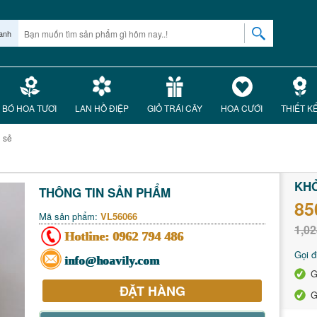
anh
BÓ HOA TƯƠI
LAN HỒ ĐIỆP
GIỎ TRÁI CÂY
HOA CƯỚI
THIẾT K
 sẻ
KHỞ
THÔNG TIN SẢN PHẨM
85
Mã sản phẩm:
VL56066
1,02
Hotline:
0962 794 486
Gọi đ
info@hoavily.com
G
ĐẶT HÀNG
G