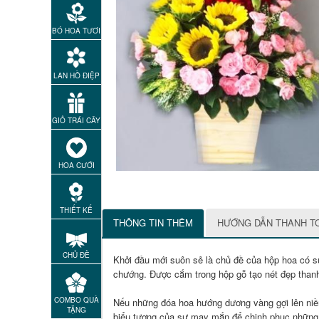
BÓ HOA TƯƠI
LAN HỒ ĐIỆP
GIỎ TRÁI CÂY
HOA CƯỚI
THIẾT KẾ
THÔNG TIN THÊM
HƯỚNG DẪN THANH T
CHỦ ĐỀ
Khởi đầu mới suôn sẻ là chủ đề của hộp hoa có 
chướng. Được cắm trong hộp gỗ tạo nét đẹp thanh 
COMBO QUÀ
Nếu những đóa hoa hướng dương vàng gợi lên niềm
TẶNG
biểu tượng của sự may mắn để chinh phục những 