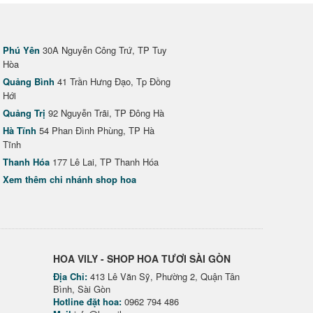
Phú Yên
30A Nguyễn Công Trứ, TP Tuy
Hòa
Quảng Bình
41 Trần Hưng Đạo, Tp Đồng
Hới
Quảng Trị
92 Nguyễn Trãi, TP Đông Hà
Hà Tĩnh
54 Phan Đình Phùng, TP Hà
Tĩnh
Thanh Hóa
177 Lê Lai, TP Thanh Hóa
Xem thêm chi nhánh shop hoa
HOA VILY - SHOP HOA TƯƠI SÀI GÒN
Địa Chỉ:
413 Lê Văn Sỹ, Phường 2, Quận Tân
Bình, Sài Gòn
Hotline đặt hoa:
0962 794 486