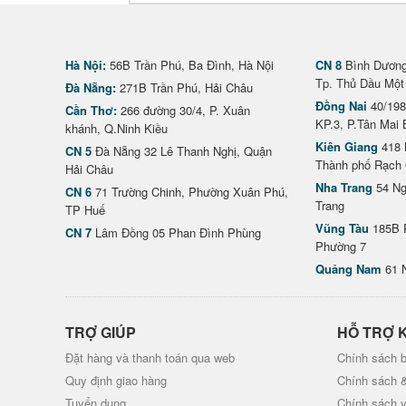
Hà Nội:
56B Trần Phú, Ba Đình, Hà Nội
CN 8
Bình Dương 
Tp. Thủ Dầu Một
Đà Nẵng:
271B Trần Phú, Hải Châu
Đồng Nai
40/198
Cần Thơ:
266 đường 30/4, P. Xuân
KP.3, P.Tân Mai 
khánh, Q.Ninh Kiều
Kiên Giang
418 
CN 5
Đà Nẵng 32 Lê Thanh Nghị, Quận
Thành phố Rạch 
Hải Châu
Nha Trang
54 Ng
CN 6
71 Trường Chinh, Phường Xuân Phú,
Trang
TP Huế
Vũng Tàu
185B 
CN 7
Lâm Đồng 05 Phan Đình Phùng
Phường 7
Quảng Nam
61 
TRỢ GIÚP
HỖ TRỢ 
Đặt hàng và thanh toán qua web
Chính sách b
Quy định giao hàng
Chính sách 
Tuyển dụng
Chính sách 