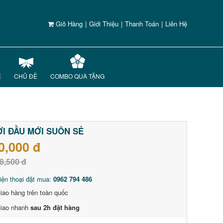
Giỏ Hàng
|
Giới Thiệu
|
Thanh Toán
|
Liên Hệ
Ế
CHỦ ĐỀ
COMBO QUÀ TẶNG
I ĐẦU MỚI SUÔN SẺ
0,000 đ
8,500 đ
iện thoại đặt mua:
0962 794 486
iao hàng trên toàn quốc
iao nhanh
sau 2h đặt hàng