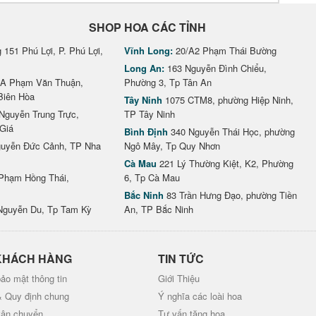
SHOP HOA CÁC TỈNH
151 Phú Lợi, P. Phú Lợi,
Vĩnh Long:
20/A2 Phạm Thái Bường
Long An:
163 Nguyễn Đình Chiểu,
A Phạm Văn Thuận,
Phường 3, Tp Tân An
Biên Hòa
Tây Ninh
1075 CTM8, phường Hiệp Ninh,
Nguyễn Trung Trực,
TP Tây Ninh
Giá
Bình Định
340 Nguyễn Thái Học, phường
uyễn Đức Cảnh, TP Nha
Ngô Mây, Tp Quy Nhơn
Cà Mau
221 Lý Thường Kiệt, K2, Phường
Phạm Hồng Thái,
6, Tp Cà Mau
Bắc Ninh
83 Trần Hưng Đạo, phường Tiền
Nguyễn Du, Tp Tam Kỳ
An, TP Bắc Ninh
KHÁCH HÀNG
TIN TỨC
ảo mật thông tin
Giới Thiệu
& Quy định chung
Ý nghĩa các loài hoa
vận chuyển
Tư vấn tặng hoa