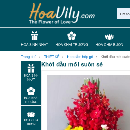
Tìm nh
HOA SINH NHẬT
HOA KHAI TRƯƠNG
HOA CHIA BUỒN
Trang chủ
THIẾT KẾ
Hoa cắm hộp gỗ
Khởi đầu mới suôn
Khởi đầu mới suôn sẻ
HOA SINH
NHẬT
HOA KHAI
TRƯƠNG
HOA CHIA
BUỒN