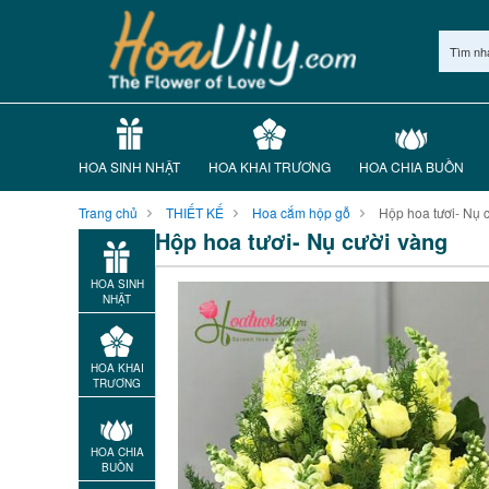
Tìm nh
HOA SINH NHẬT
HOA KHAI TRƯƠNG
HOA CHIA BUỒN
Trang chủ
THIẾT KẾ
Hoa cắm hộp gỗ
Hộp hoa tươi- Nụ 
Hộp hoa tươi- Nụ cười vàng
HOA SINH
NHẬT
HOA KHAI
TRƯƠNG
HOA CHIA
BUỒN