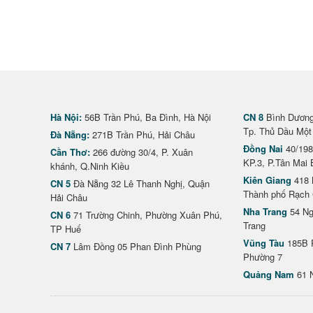
Hà Nội:
56B Trần Phú, Ba Đình, Hà Nội
CN 8
Bình Dương 
Tp. Thủ Dầu Một
Đà Nẵng:
271B Trần Phú, Hải Châu
Đồng Nai
40/198
Cần Thơ:
266 đường 30/4, P. Xuân
KP.3, P.Tân Mai 
khánh, Q.Ninh Kiều
Kiên Giang
418 
CN 5
Đà Nẵng 32 Lê Thanh Nghị, Quận
Thành phố Rạch 
Hải Châu
Nha Trang
54 Ng
CN 6
71 Trường Chinh, Phường Xuân Phú,
Trang
TP Huế
Vũng Tàu
185B 
CN 7
Lâm Đồng 05 Phan Đình Phùng
Phường 7
Quảng Nam
61 