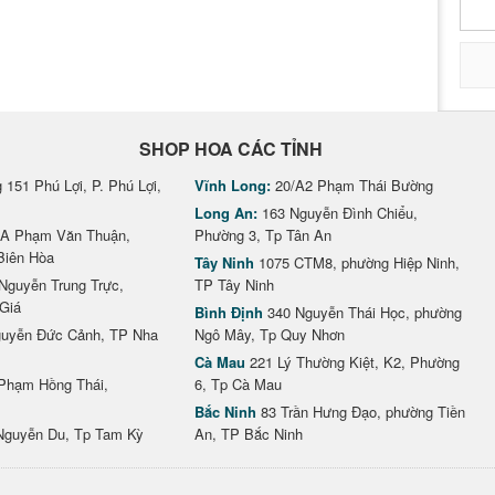
SHOP HOA CÁC TỈNH
151 Phú Lợi, P. Phú Lợi,
Vĩnh Long:
20/A2 Phạm Thái Bường
Long An:
163 Nguyễn Đình Chiểu,
A Phạm Văn Thuận,
Phường 3, Tp Tân An
Biên Hòa
Tây Ninh
1075 CTM8, phường Hiệp Ninh,
Nguyễn Trung Trực,
TP Tây Ninh
Giá
Bình Định
340 Nguyễn Thái Học, phường
uyễn Đức Cảnh, TP Nha
Ngô Mây, Tp Quy Nhơn
Cà Mau
221 Lý Thường Kiệt, K2, Phường
Phạm Hồng Thái,
6, Tp Cà Mau
Bắc Ninh
83 Trần Hưng Đạo, phường Tiền
Nguyễn Du, Tp Tam Kỳ
An, TP Bắc Ninh