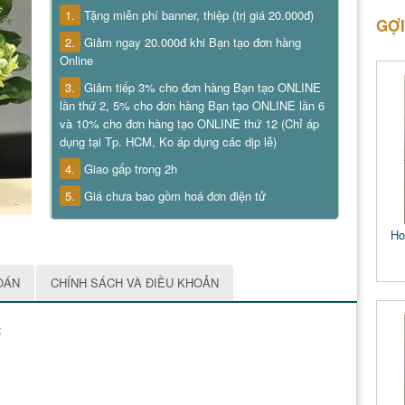
1.
Tặng miễn phí banner, thiệp (trị giá 20.000đ)
GỢI
2.
Giảm ngay 20.000đ khi Bạn tạo đơn hàng
Online
3.
Giảm tiếp 3% cho đơn hàng Bạn tạo ONLINE
lần thứ 2, 5% cho đơn hàng Bạn tạo ONLINE lần 6
và 10% cho đơn hàng tạo ONLINE thứ 12 (Chỉ áp
dụng tại Tp. HCM, Ko áp dụng các dịp lễ)
4.
Giao gấp trong 2h
5.
Giá chưa bao gồm hoá đơn điện tử
Ho
OÁN
CHÍNH SÁCH VÀ ĐIỀU KHOẢN
: