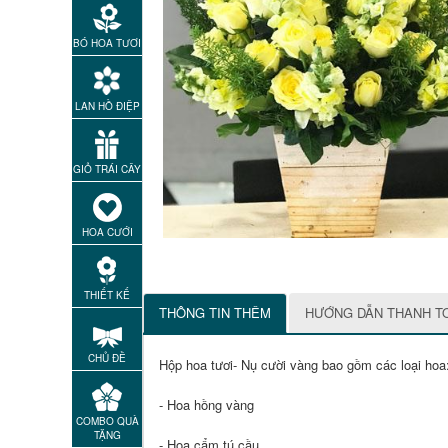
BÓ HOA TƯƠI
LAN HỒ ĐIỆP
GIỎ TRÁI CÂY
HOA CƯỚI
THIẾT KẾ
THÔNG TIN THÊM
HƯỚNG DẪN THANH T
CHỦ ĐỀ
Hộp hoa tươi- Nụ cười vàng bao gồm các loại hoa
- Hoa hồng vàng
COMBO QUÀ
TẶNG
- Hoa cẩm tú cầu