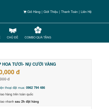
Giỏ Hàng
|
Giới Thiệu
|
Thanh Toán
|
Liên Hệ
Ế
CHỦ ĐỀ
COMBO QUÀ TẶNG
 HOA TƯƠI- NỤ CƯỜI VÀNG
0,000 đ
000 đ
iện thoại đặt mua:
0962 794 486
iao hàng trên toàn quốc
iao nhanh
sau 2h đặt hàng