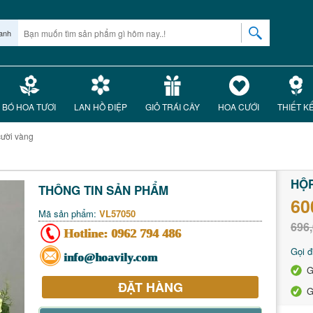
anh
BÓ HOA TƯƠI
LAN HỒ ĐIỆP
GIỎ TRÁI CÂY
HOA CƯỚI
THIẾT K
cười vàng
HỘP
THÔNG TIN SẢN PHẨM
60
Mã sản phẩm:
VL57050
696,
Hotline:
0962 794 486
Gọi đ
info@hoavily.com
G
ĐẶT HÀNG
G