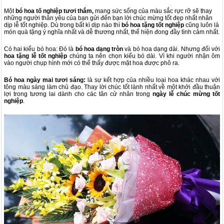
Một
bó hoa tố nghiệp tươi thắm,
mang sức sống của màu sắc rực rỡ sẽ thay
những người thân yêu của bạn gửi đến bạn lời chúc mừng tốt đẹp nhất nhân
dịp lễ tốt nghiệp. Dù trong bất kì dịp nào thì
bó hoa tặng tốt nghiệp
cũng luôn là
món quà tặng ý nghĩa nhất và dễ thương nhất, thể hiện đong đầy tình cảm nhất.
Có hai kiểu bó hoa: Đó là
bó hoa dạng tròn
và bó hoa dạng dài. Nhưng đối với
hoa tặng lễ tốt nghiệp
chúng ta nên chọn kiểu bó dài. Vì khi người nhận ôm
vào người chụp hình mới có thể thấy được mặt hoa được phô ra.
Bó hoa n
gày mai tươi sáng:
là sự kết hợp của nhiều loại hoa khác nhau với
tông màu sáng làm chủ đạo. Thay lời chúc tốt lành nhất về một khởi đầu thuận
lợi trong tương lai dành cho các tân cử nhân trong
ngày lễ chúc mừng tốt
nghiệp
.