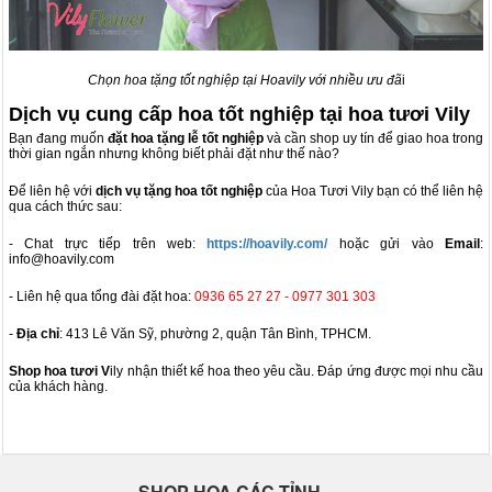
Chọn hoa tặng tốt nghiệp tại Hoavily với nhiều ưu đã
i
Dịch vụ cung cấp hoa tốt nghiệp tại hoa tươi Vily
Bạn đang muốn
đặt hoa tặng lễ tốt nghiệp
và cần shop uy tín để giao hoa trong
thời gian ngắn nhưng không biết phải đặt như thế nào?
Để liên hệ với
dịch vụ tặng hoa tốt nghiệp
của Hoa Tươi Vily bạn có thể liên hệ
qua cách thức sau:
- Chat trực tiếp trên web:
https://hoavily.com/
hoặc gửi vào
Email
:
info@hoavily.com
- Liên hệ qua tổng đài đặt hoa:
0936 65 27 27 - 0977 301 303
-
Địa chỉ
: 413 Lê Văn Sỹ, phường 2, quận Tân Bình, TPHCM.
Shop hoa tươi V
ily nhận thiết kế hoa theo yêu cầu. Đáp ứng được mọi nhu cầu
của khách hàng.
SHOP HOA CÁC TỈNH