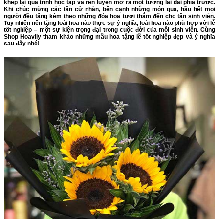
khép lại quá trình học tập và rèn luyện mở ra một tương lai dài phía trước.
Khi chúc mừng các tân cử nhân, bên cạnh những món quà, hầu hết mọi
người đều tặng kèm theo những đóa hoa tươi thắm đến cho tân sinh viên.
Tuy nhiên nên tặng loài hoa nào thực sự ý nghĩa, loài hoa nào phù hợp với lễ
tốt nghiệp – một sự kiện trọng đại trong cuộc đời của mỗi sinh viên. Cùng
Shop Hoavily tham khảo những
mẫu
hoa tặng lễ tốt nghiệp đẹp và ý nghĩa
sau đây nhé!