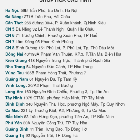
Hà Nội:
56B Trần Phú, Ba Đình, Hà Nội
Đà Nẵng:
271B Trần Phú, Hải Châu
Cần Thơ:
266 đường 30/4, P. Xuân khánh, Q.Ninh Kiều
CN 5
Đà Nẵng 32 Lê Thanh Nghị, Quận Hải Châu
CN 6
71 Trường Chinh, Phường Xuân Phú, TP Huế
CN 7
Lâm Đồng 05 Phan Đình Phùng
CN 8
Bình Dương 151 Phú Lợi, P. Phú Lợi, Tp. Thủ Dầu Một
Đồng Nai
40/198A Phạm Văn Thuận, KP.3, P.Tân Mai Biên Hòa
Kiên Giang
418 Nguyễn Trung Trực, Thành phố Rạch Giá
Nha Trang
54 Nguyễn Đức Cảnh, TP Nha Trang
Vũng Tàu
185B Phạm Hồng Thái, Phường 7
Quảng Nam
61 Nguyễn Du, Tp Tam Kỳ
Vĩnh Long:
20/A2 Phạm Thái Bường
Long An:
163 Nguyễn Đình Chiểu, Phường 3, Tp Tân An
Tây Ninh
1075 CTM8, phường Hiệp Ninh, TP Tây Ninh
Bình Định
340 Nguyễn Thái Học, phường Ngô Mây, Tp Quy Nhơn
Cà Mau
221 Lý Thường Kiệt, K2, Phường 6, Tp Cà Mau
Bắc Ninh
83 Trần Hưng Đạo, phường Tiền An, TP Bắc Ninh
Phú Yên
30A Nguyễn Công Trứ, TP Tuy Hòa
Quảng Bình
41 Trần Hưng Đạo, Tp Đồng Hới
Quảng Trị
92 Nguyễn Trãi, TP Đông Hà