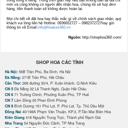
trong vòng 6 tiếng. Trong thời gian này nếu bạn không báo lại địa chỉ
mới và cũng không có người đến nhận hoa, chúng tôi sẽ huỷ đơn
hàng, tiền thanh toán sẽ không được hoàn lại.
Mọi chi tiết về đặt hoa hay thắc mắc gì về chính sách giao nhận, quý
khách vui lòng liên hệ Hotline: 0936652727 – 0982372727hay gửi
thông tin về Email:
info@hoatuoi360.vn
Nguồn:
http://shophoa360.com/
SHOP HOA CÁC TỈNH
Hà Nội:
56B Trần Phú, Ba Đình, Hà Nội
Đà Nẵng:
271B Trần Phú, Hải Châu
Cần Thơ:
266 đường 30/4, P. Xuân khánh, Q.Ninh Kiều
CN 5
Đà Nẵng 32 Lê Thanh Nghị, Quận Hải Châu
CN 6
71 Trường Chinh, Phường Xuân Phú, TP Huế
CN 7
Lâm Đồng 05 Phan Đình Phùng
CN 8
Bình Dương 151 Phú Lợi, P. Phú Lợi, Tp. Thủ Dầu Một
Đồng Nai
40/198A Phạm Văn Thuận, KP.3, P.Tân Mai Biên Hòa
Kiên Giang
418 Nguyễn Trung Trực, Thành phố Rạch Giá
Nha Trang
54 Nguyễn Đức Cảnh, TP Nha Trang