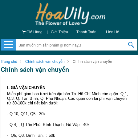
Giỏ Hàng
|
Giới Thiệu
|
Thanh Toán
|
Liên Hệ
Trang chủ
Chính sách vận chuyển
Chính sách vận chuyển
Chính sách vận chuyển
I- GIÁ VẬN CHUYỂN
Miễn phí giao hoa tươi trên địa bàn Tp. Hồ Chí Minh các quận: Q.1,
Q.3, Q. Tân Bình, Q. Phú Nhuận. Các quận còn lại phí vận chuyển
từ 30-100k chi tiết bên dưới:
- Q 10, Q11, Q5 : 30k
- Q.4, , Q.Tân Phú, Bình Thạnh, Gò Vấp : 40k
- Q6, Q8. Bình Tân, : 50k