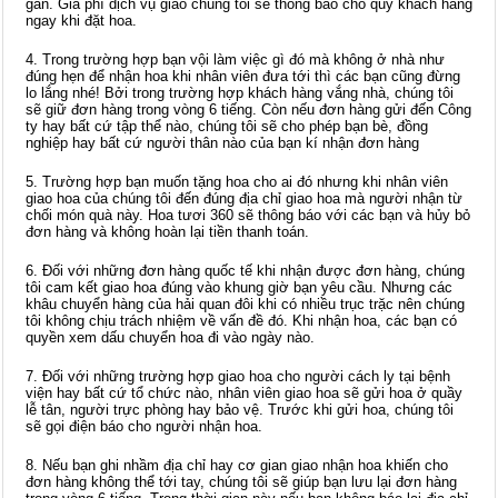
gần. Giá phí dịch vụ giao chúng tôi sẽ thông báo cho quý khách hàng
ngay khi đặt hoa.
4. Trong trường hợp bạn vội làm việc gì đó mà không ở nhà như
đúng hẹn để nhận hoa khi nhân viên đưa tới thì các bạn cũng đừng
lo lắng nhé! Bởi trong trường hợp khách hàng vắng nhà, chúng tôi
sẽ giữ đơn hàng trong vòng 6 tiếng. Còn nếu đơn hàng gửi đến Công
ty hay bất cứ tập thể nào, chúng tôi sẽ cho phép bạn bè, đồng
nghiệp hay bất cứ người thân nào của bạn kí nhận đơn hàng
5. Trường hợp bạn muốn tặng hoa cho ai đó nhưng khi nhân viên
giao hoa của chúng tôi đến đúng địa chỉ giao hoa mà người nhận từ
chối món quà này. Hoa tươi 360 sẽ thông báo với các bạn và hủy bỏ
đơn hàng và không hoàn lại tiền thanh toán.
6. Đối với những đơn hàng quốc tế khi nhận được đơn hàng, chúng
tôi cam kết giao hoa đúng vào khung giờ bạn yêu cầu. Nhưng các
khâu chuyển hàng của hải quan đôi khi có nhiều trục trặc nên chúng
tôi không chịu trách nhiệm về vấn đề đó. Khi nhận hoa, các bạn có
quyền xem dấu chuyển hoa đi vào ngày nào.
7. Đối với những trường hợp giao hoa cho người cách ly tại bệnh
viện hay bất cứ tổ chức nào, nhân viên giao hoa sẽ gửi hoa ở quầy
lễ tân, người trực phòng hay bảo vệ. Trước khi gửi hoa, chúng tôi
sẽ gọi điện báo cho người nhận hoa.
8. Nếu bạn ghi nhầm địa chỉ hay cơ gian giao nhận hoa khiến cho
đơn hàng không thể tới tay, chúng tôi sẽ giúp bạn lưu lại đơn hàng