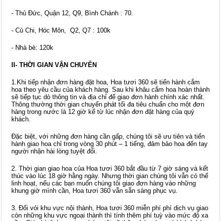
- Thủ Đức, Quận 12, Q9, Bình Chánh : 70.
- Củ Chi, Hóc Môn, Q2, Q7 : 100k
- Nhà bè: 120k
II- THỜI GIAN VẬN CHUYỂN
1.Khi tiếp nhận đơn hàng đặt hoa, Hoa tươi 360 sẽ tiến hành cắm
hoa theo yêu cầu của khách hàng. Sau khi khâu cắm hoa hoàn thành
sẽ tiếp tục dò thông tin và địa chỉ để giao đơn hành chính xác nhất.
Thông thường thời gian chuyển phát tối đa tiêu chuẩn cho một đơn
hàng trong nước là 12 giờ kể từ lúc nhận đơn đặt hàng của quý
khách.
Đặc biệt, với những đơn hàng cần gấp, chúng tôi sẽ ưu tiên và tiến
hành giao hoa chỉ trong vòng 30 phút – 1 tiếng, đảm bảo hoa đến tay
người nhận hài lòng tuyệt đối.
2. Thời gian giao hoa của Hoa tươi 360 bắt đầu từ 7 giờ sáng và kết
thúc vào lúc 18 giờ hằng ngày. Nhưng thời gian chúng tôi vẫn có thể
linh hoạt, nếu các bạn muốn chúng tôi giao đơn hàng vào những
khung giờ mình cần, Hoa tươi 360 vẫn sẵn sàng phục vụ.
3. Đối vói khu vực nội thành, Hoa tươi 360 miễn phí phí dịch vụ giao
còn những khu vực ngoại thành thì tính thêm phí tuỳ vào mức độ xa