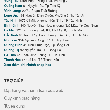
Vũng Tàu
185B Phạm Hồng Thái, Phường 7
Quảng Nam
61 Nguyễn Du, Tp Tam Kỳ
Vĩnh Long:
20/A2 Phạm Thái Bường
Long An:
163 Nguyễn Đình Chiểu, Phường 3, Tp Tân An
Tây Ninh
1075 CTM8, phường Hiệp Ninh, TP Tây Ninh
Bình Định
340 Nguyễn Thái Học, phường Ngô Mây, Tp Quy Nhơn
Cà Mau
221 Lý Thường Kiệt, K2, Phường 6, Tp Cà Mau
Bắc Ninh
83 Trần Hưng Đạo, phường Tiền An, TP Bắc Ninh
Phú Yên
30A Nguyễn Công Trứ, TP Tuy Hòa
Quảng Bình
41 Trần Hưng Đạo, Tp Đồng Hới
Quảng Trị
92 Nguyễn Trãi, TP Đông Hà
Hà Tĩnh
54 Phan Đình Phùng, TP Hà Tĩnh
Thanh Hóa
177 Lê Lai, TP Thanh Hóa
Xem thêm chi nhánh shop hoa
TRỢ GIÚP
Đặt hàng và thanh toán qua web
Quy định giao hàng
Tuyển dụng