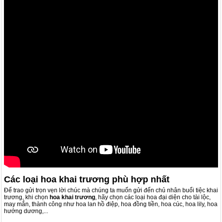
Các loại hoa khai trương phù hợp nhất
Để trao gửi trọn vẹn lời chúc mà chúng ta muốn gửi đến chủ nhân buổi tiệc khai
trương, khi chọn
hoa khai trương
, hãy chọn các loại hoa đại diện cho tài lộc,
may mắn, thành công như hoa lan hồ điệp, hoa đồng tiền, hoa cúc, hoa lily, hoa
hướng dương,...