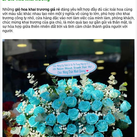
Những
giỏ hoa khai trương giá rẻ
đáng yêu kết hợp đầy đủ các loài hoa cùng
với màu sắc khác nhau tạo nên một ý nghĩa vô cùng to lớn, phù hợp cho khai
trương công ty nhỏ, cửa hàng đặc vào nơi làm việc của mình làm, phòng khách,
chúc mừng khai trương của gia chủ, là món quà tạo sự gần gũi và thân mật, là
sự hòa hợp giữa thiên nhiên đất trời và tình cảm chân thành giữa người với
người.