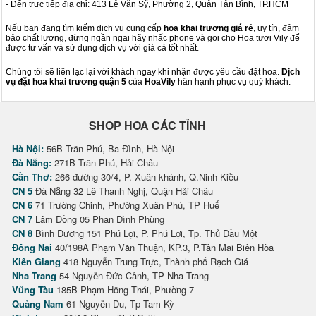
- Đến trực tiếp địa chỉ: 413 Lê Văn Sỹ, Phường 2, Quận Tân Bình, TP.HCM
Nếu bạn đang tìm kiếm dịch vụ cung cấp
hoa khai trương giá rẻ
, uy tín, đảm
bảo chất lượng, đừng ngần ngại hãy nhấc phone và gọi cho Hoa tươi Vily để
được tư vấn và sử dụng dịch vụ với giá cả tốt nhất.
Chúng tôi sẽ liên lạc lại với khách ngay khi nhận được yêu cầu đặt hoa.
Dịch
vụ đặt hoa khai trương
quận 5
của
HoaVily
hân hạnh phục vụ quý khách.
SHOP HOA CÁC TỈNH
Hà Nội:
56B Trần Phú, Ba Đình, Hà Nội
Đà Nẵng:
271B Trần Phú, Hải Châu
Cần Thơ:
266 đường 30/4, P. Xuân khánh, Q.Ninh Kiều
CN 5
Đà Nẵng 32 Lê Thanh Nghị, Quận Hải Châu
CN 6
71 Trường Chinh, Phường Xuân Phú, TP Huế
CN 7
Lâm Đồng 05 Phan Đình Phùng
CN 8
Bình Dương 151 Phú Lợi, P. Phú Lợi, Tp. Thủ Dầu Một
Đồng Nai
40/198A Phạm Văn Thuận, KP.3, P.Tân Mai Biên Hòa
Kiên Giang
418 Nguyễn Trung Trực, Thành phố Rạch Giá
Nha Trang
54 Nguyễn Đức Cảnh, TP Nha Trang
Vũng Tàu
185B Phạm Hồng Thái, Phường 7
Quảng Nam
61 Nguyễn Du, Tp Tam Kỳ