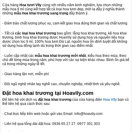
Cửa hàng
Hoa tươi Vily
cùng với nhiều năm kinh nghiệm, lựa chọn những
mẫu hoa tỉ mỉ cùng kết hợp tất cả loại hoa tươi đẹp, mới lạ đầy ý nghĩa thành
những
mẫu hoa khai trương sang trọng
đầy thành ý.
- Đảm bảo chất lượng phục vụ, cam kết giao hoa đúng thời gian và chất lượng
- Tất cả
các loại hoa khai trương
bao gồm: lẵng hoa khai trương, kệ hoa khai
trương, bình hoa khai trương được HoaVily sử dụng hoa và nguyên liệu hoa
được chọn lọc tỉ mỉ, 100% hoa tươi Đà Lạt, nguồn hoa ổn định tuyệt đối không
sử dụng hoa đông lạnh dù trong thời gian cao điểm nhất.
- Luôn cập nhật các
mẫu hoa khai trương mới nhất
, kiểu hoa theo mùa, theo
chủ đề từng mùa trong năm, phù hợp với các sự kiện khác nhau. Bình ổn giá kể
cả trong những ngày lễ tết.
- Giao hàng tận nơi, miễn phí
- Đội ngũ nghệ nhân tay nghề cao, chuyên nghiệp, nhiệt tình và yêu nghề.
Đặt hoa khai trương tại Hoavily.com
Để liên hệ với dịch vụ
đặt hoa khai trương
của cửa hàng điện
Hoa Vily
bạn có
thể liên hệ qua cách thức sau:
- Chat trực tiếp trên web hoặc gửi vào Email: info@hoavily.com
- Liên hệ qua tổng đài đặt hoa: 0936 65 27 27 -0977 301 303