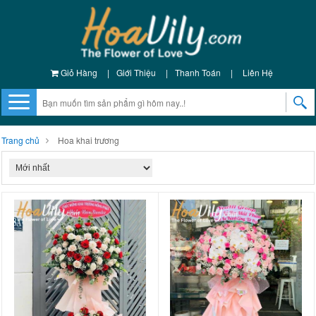
Giỏ Hàng
|
Giới Thiệu
|
Thanh Toán
|
Liên Hệ
Trang chủ
Hoa khai trương