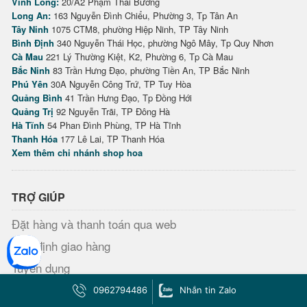
Vĩnh Long:
20/A2 Phạm Thái Bường
Long An:
163 Nguyễn Đình Chiểu, Phường 3, Tp Tân An
Tây Ninh
1075 CTM8, phường Hiệp Ninh, TP Tây Ninh
Bình Định
340 Nguyễn Thái Học, phường Ngô Mây, Tp Quy Nhơn
Cà Mau
221 Lý Thường Kiệt, K2, Phường 6, Tp Cà Mau
Bắc Ninh
83 Trần Hưng Đạo, phường Tiền An, TP Bắc Ninh
Phú Yên
30A Nguyễn Công Trứ, TP Tuy Hòa
Quảng Bình
41 Trần Hưng Đạo, Tp Đồng Hới
Quảng Trị
92 Nguyễn Trãi, TP Đông Hà
Hà Tĩnh
54 Phan Đình Phùng, TP Hà Tĩnh
Thanh Hóa
177 Lê Lai, TP Thanh Hóa
Xem thêm chi nhánh shop hoa
TRỢ GIÚP
Đặt hàng và thanh toán qua web
Quy định giao hàng
Tuyển dụng
Thanh toán
0962794486
Nhắn tin Zalo