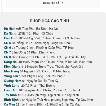
Xem tất cả
SHOP HOA CÁC TỈNH
Hà Nội:
56B Trần Phú, Ba Đình, Hà Nội
Đà Nẵng:
271B Trần Phú, Hải Châu
Cần Thơ:
266 đường 30/4, P. Xuân khánh, Q.Ninh Kiều
CN 5
Đà Nẵng 32 Lê Thanh Nghị, Quận Hải Châu
CN 6
71 Trường Chinh, Phường Xuân Phú, TP Huế
CN 7
Lâm Đồng 05 Phan Đình Phùng
CN 8
Bình Dương 151 Phú Lợi, P. Phú Lợi, Tp. Thủ Dầu Một
Đồng Nai
40/198A Phạm Văn Thuận, KP.3, P.Tân Mai Biên Hòa
Kiên Giang
418 Nguyễn Trung Trực, Thành phố Rạch Giá
Nha Trang
54 Nguyễn Đức Cảnh, TP Nha Trang
Vũng Tàu
185B Phạm Hồng Thái, Phường 7
Quảng Nam
61 Nguyễn Du, Tp Tam Kỳ
Vĩnh Long:
20/A2 Phạm Thái Bường
Long An:
163 Nguyễn Đình Chiểu, Phường 3, Tp Tân An
Tây Ninh
1075 CTM8, phường Hiệp Ninh, TP Tây Ninh
Bình Định
340 Nguyễn Thái Học, phường Ngô Mây, Tp Quy Nhơn
Cà Mau
221 Lý Thường Kiệt, K2, Phường 6, Tp Cà Mau