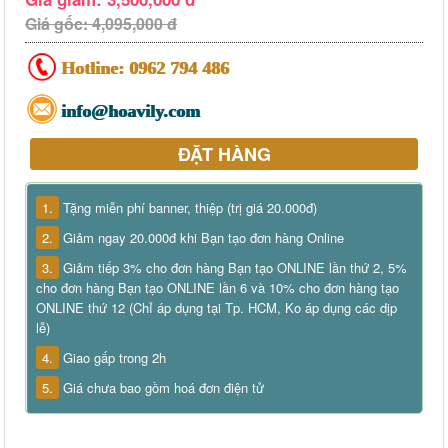
Giá gốc: 4,095,000 đ
Hotline:
0962 794 486
info@hoavily.com
ĐẶT HÀNG
1.
Tặng miễn phí banner, thiệp (trị giá 20.000đ)
2.
Giảm ngay 20.000đ khi Bạn tạo đơn hàng Online
3.
Giảm tiếp 3% cho đơn hàng Bạn tạo ONLINE lần thứ 2, 5%
cho đơn hàng Bạn tạo ONLINE lần 6 và 10% cho đơn hàng tạo
ONLINE thứ 12 (Chỉ áp dụng tại Tp. HCM, Ko áp dụng các dịp
lễ)
4.
Giao gấp trong 2h
5.
Giá chưa bao gồm hoá đơn điện tử