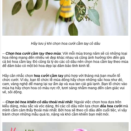
Hãy lưu ý khi chọn hoa cưới cầm tay cô dâu
--
Chọn hoa cưới cầm tay theo mùa
: Với mỗi mùa trong năm sẽ có những loại
hoa riêng mang đến nhiều vẻ đẹp khác nhau và cũng ảnh hưởng lớn đến giá
cả bó hoa cầm tay. Đó cũng là lý do các cô dâu nên chọn hoa cầm tay theo mùa
để đảm bảo có một bó hoa đẹp lại đảm bảo tính kinh tế.
Hãy cân nhắc chọn
hoa cưới cầm tay
phù hợp với tháng mà bạn muốn tổ
chức cưới. Ví dụ, bạn tổ chức lễ mùa đông hãy chọn những sắc hoa như đỏ,
cam, vàng nghệ để mang lại sự ấm áp và xua tan cái giá lạnh. Bạn tổ chức vào
mùa hạ hãy chọn hoa có màu rực rỡ, tươi sáng nhằm mang đến cảm giác vui
vẻ, sôi động.
--
Chọn bó hoa khiến cô dâu thoải mái nhất
: Ngoài việc chọn hoa dựa trên
kiểu dáng, màu sắc và vóc dáng, thì các cô dâu nên lựa chọn
đóa hoa cưới
mà
mình cầm cảm thấy thoải mái nhất. Bởi hoa sẽ theo cô dâu đến cuối tiệc, vì vậy
tránh chọn những mẫu quá to, nặng và khó cầm khiến bạn mệt mỏi.