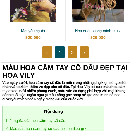
Mãi yêu người
Hoa cưới phong cách 2017
920,000
920,000
<
1
2
›
MẪU HOA CẦM TAY CÔ DÂU ĐẸP TẠI
HOA VILY
Vào ngày cưới, hoa cầm tay cô dâu là một trong những phụ kiện để tạo điểm
nhấn và tô điểm thêm vẻ đẹp cho cô dâu. Tại Hoa Vily có các mẫu hoa cầm
tay cô dâu với nhiều phong cách, màu sắc đa dạng phù hợp với mọi khung
cảnh buổi tiệc. Ngần ngại gì mà không ghé shop để lựa cho mình bó hoa
cưới yêu thích nhân ngày trọng đại của cuộc đời.
Nội dung
1. Ý nghĩa của hoa cầm tay cô dâu
2. Màu sắc hoa cầm tay cô dâu nói lên điều gì?