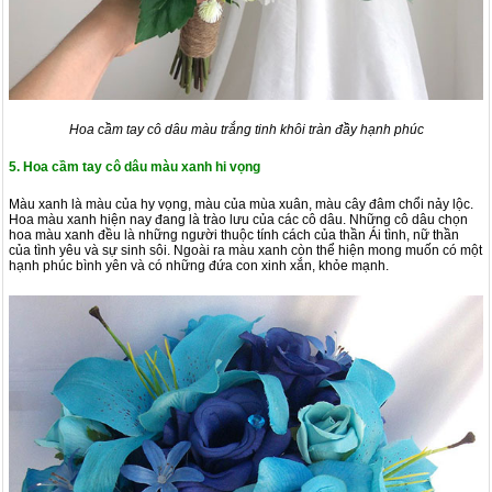
Hoa cầm tay cô dâu màu trắng tinh khôi tràn đầy hạnh phúc
5. Hoa cầm tay cô dâu màu xanh hi vọng
Màu xanh là màu của hy vọng, màu của mùa xuân, màu cây đâm chổi nảy lộc.
Hoa màu xanh hiện nay đang là trào lưu của các cô dâu. Những cô dâu chọn
hoa màu xanh đều là những người thuộc tính cách của thần Ái tình, nữ thần
của tình yêu và sự sinh sôi. Ngoài ra màu xanh còn thể hiện mong muốn có một
hạnh phúc bình yên và có những đứa con xinh xắn, khỏe mạnh.