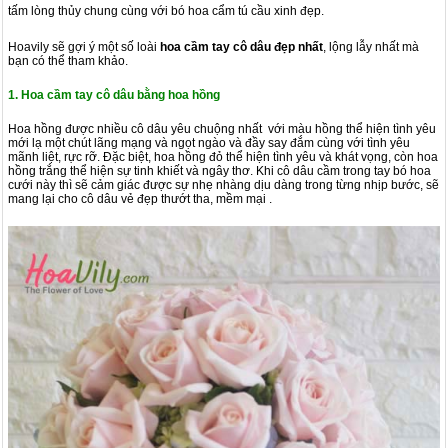
tấm lòng thủy chung cùng với bó hoa cẩm tú cầu xinh đẹp.
Hoavily sẽ gợi ý một số loài
hoa cầm tay cô dâu đẹp nhất
, lộng lẫy nhất mà
bạn có thể tham khảo.
1. Hoa cầm tay cô dâu bằng hoa hồng
Hoa hồng được nhiều cô dâu yêu chuộng nhất với màu hồng thể hiện tình yêu
mới lạ một chút lãng mạng và ngọt ngào và đầy say đắm cùng với tình yêu
mãnh liệt, rực rỡ. Đặc biệt, hoa hồng đỏ thể hiện tình yêu và khát vọng, còn hoa
hồng trắng thể hiện sự tinh khiết và ngây thơ. Khi cô dâu cầm trong tay bó hoa
cưới này thì sẽ cảm giác được sự nhẹ nhàng dịu dàng trong từng nhịp bước, sẽ
mang lại cho cô dâu vẻ đẹp thướt tha, mềm mại .