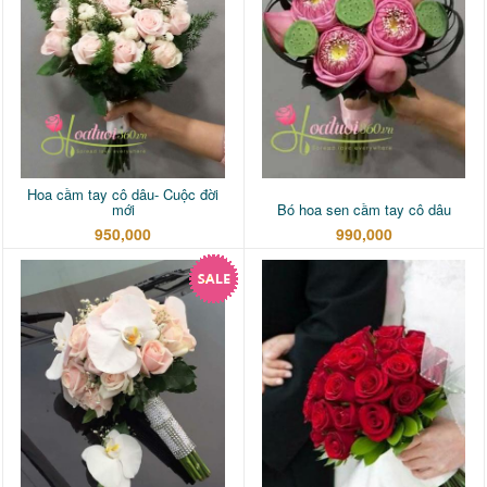
Hoa cầm tay cô dâu- Cuộc đời
mới
Bó hoa sen cầm tay cô dâu
950,000
990,000