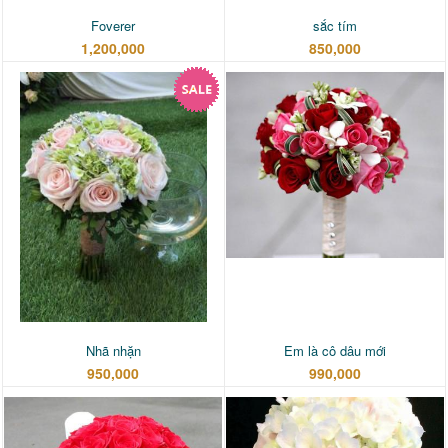
Foverer
sắc tím
1,200,000
850,000
Nhã nhặn
Em là cô dâu mới
950,000
990,000