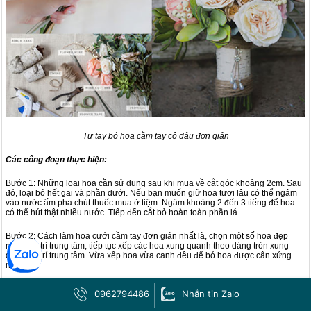
Tự tay bó hoa cầm tay cô dâu đơn giản
Các công đoạn thực hiện:
Bước 1: Những loại hoa cần sử dụng sau khi mua về cắt góc khoảng 2cm. Sau
đó, loại bỏ hết gai và phần dưới. Nếu bạn muốn giữ hoa tươi lâu có thể ngâm
vào nước ấm pha chút thuốc mua ở tiệm. Ngâm khoảng 2 đến 3 tiếng để hoa
có thể hút thật nhiều nước. Tiếp đến cắt bỏ hoàn toàn phần lá.
Bước 2: Cách làm hoa cưới cầm tay đơn giản nhất là, chọn một số hoa đẹp
nhất ở vị trí trung tâm, tiếp tục xếp các hoa xung quanh theo dáng tròn xung
quanh vị trí trung tâm. Vừa xếp hoa vừa canh đều để bó hoa được cân xứng
nhất.
Bước 3: Xếp hoa đều như mong muốn. Sau đó, sử dụng băng dính để cố đinh
0962794486
Nhắn tin Zalo
bó hoa. Với những loại hoa có phần thân khá lớn, để tránh tình trạng khó bó
hoặc bó nhanh rời thì bạn có thể chia hoa ra thành từng cụm nhỏ. Sau đó, cố