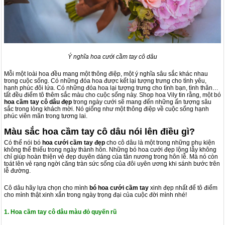
Ý nghĩa hoa cưới cầm tay cô dâu
Mỗi một loài hoa đều mang một thông điệp, một ý nghĩa sâu sắc khác nhau
trong cuộc sống. Có những đóa hoa được kết lại tượng trưng cho tình yêu,
hạnh phúc đôi lứa. Có những đóa hoa lại tượng trưng cho tình bạn, tình thân…
tất đều điểm tô thêm sắc màu cho cuộc sống này. Shop hoa Vily tin rằng, một bó
hoa cầm tay cô dâu đẹp
trong ngày cưới sẽ mang đến những ấn tượng sâu
sắc trong lòng khách mời. Nó giống như một thông điệp về cuộc sống hạnh
phúc viên mãn trong tương lai.
Màu sắc hoa cầm tay cô dâu nói lên điều gì?
Có thể nói bó
hoa cưới cầm tay đẹp
cho cô dâu là một trong những phụ kiện
không thể thiếu trong ngày thành hôn. Những bó hoa cưới đẹp lộng lẫy không
chỉ giúp hoàn thiện vẻ đẹp duyên dáng của tân nương trong hôn lễ. Mà nó còn
toát lên vẻ rạng ngời căng tràn sức sống của đôi uyên ương khi sánh bước trên
lễ đường.
Cô dâu hãy lựa chọn cho mình
bó hoa cưới cầm tay
xinh đẹp nhất để tô điểm
cho mình thật xinh xắn trong ngày trọng đại của cuộc đời mình nhé!
1. Hoa cầm tay cô dâu màu đỏ quyến rũ