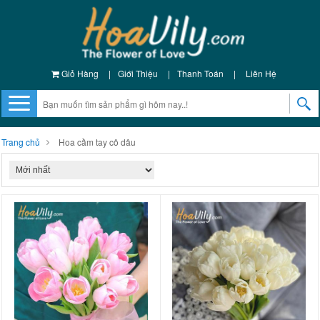
Giỏ Hàng
|
Giới Thiệu
|
Thanh Toán
|
Liên Hệ
Trang chủ
Hoa cầm tay cô dâu