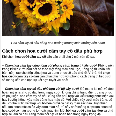
Hoa cầm tay cô dâu bằng hoa hướng dương luôn hướng bên nhau
Cách chọn hoa cưới cầm tay cô dâu phù hợp
Khi chọn
hoa cưới cầm tay cô dâu
cần phải chú ý một vấn đề sau:
--
Chọn hoa cầm tay cùng tông với phong cách trang trí tiệc cưới
: Phông nền
trang trí tiệc cưới hầu hết sẽ theo một tông màu chủ đạo, đồng bộ từ khăn trải
bàn, nền, rạp cho đến cổng hoa và trang phục cô dâu chú rể. Vì thế, khi
chọn
hoa cưới cầm tay cô dâu
cần phải phù hợp với phong cách trang trí tiệc cưới
sẽ mang đến cho bạn sự kết hợp tuyệt vời nhất.
--
Chọn hoa cầm tay cô dâu phù hợp với bộ váy cưới
: Để mang lại một vẻ đẹp
hoàn mỹ nhất cho cô dâu trong ngày cưới, không chỉ từ trang điểm, trang phục
và phụ kiện, hoa cầm tay cô dâu cũng cần phù hợp với kiểu trang phục hiện đại
hay truyền thống, váy màu trắng hay màu đỏ. Với chiếc váy cưới màu trắng, cô
dâu có thể tự tin kết hợp với
bó hoa cưới
có bất kỳ màu sắc nào. Tuy nhiên,
nếu lựa chọn một chiếc váy cưới màu đỏ, thì hãy nhớ không được lựa chọn bó
hoa cưới có màu tương tự hoặc màu tím. Một
bó hoa cưới cầm tay đẹp
và phù
hợp sẽ làm cô dâu càng thêm nổi bật và hoàn hảo trong ngày trọng đại.