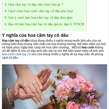
3. Hoa cầm tay cô dâu nên chọn hoa gì ?
4. Cách chọn hoa cưới cầm tay cô dâu phù hợp
5. Gợi ý cách làm hoa cầm tay cô dâu đơn giản
6. Địa chỉ bán hoa cầm tay cô dâu giá rẻ, đẹp ở TPHCM
Ý nghĩa của hoa cầm tay cô dâu
Hoa cầm tay cô dâu
chứa đựng nhiều ý nghĩa mong muốn tình yêu của vợ
chồng luôn thủy chung, bền chặt của hoa hướng dương, thể hiện niềm vui mới
và hạnh phúc ngập tràn cùng với hoa cẩm chướng,.. Một bó
hoa cưới
không
chỉ để điểm tô cho cô dâu xinh xắn mà nó còn thể hiện quan niệm về tình yêu,
hoa cưới cầm tay cô dâu
còn mang nhiều ý nghĩa về sự may mắn về phong
cách cô dâu.