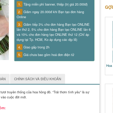
1.
Tặng miễn phí banner, thiệp (trị giá 20.000đ)
GỢI
2.
Giảm ngay 20.000đ khi Bạn tạo đơn hàng
Online
3.
Giảm tiếp 3% cho đơn hàng Bạn tạo ONLINE
lần thứ 2, 5% cho đơn hàng Bạn tạo ONLINE lần 6
và 10% cho đơn hàng tạo ONLINE thứ 12 (Chỉ áp
dụng tại Tp. HCM, Ko áp dụng các dịp lễ)
4.
Giao gấp trong 2h
5.
Giá chưa bao gồm hoá đơn điện tử
Hoa 
OÁN
CHÍNH SÁCH VÀ ĐIỀU KHOẢN
ươi truyền thống của hoa hồng đỏ. “Trái thơm tình yêu” là sự
vào cuộc đời mới.
gồm: