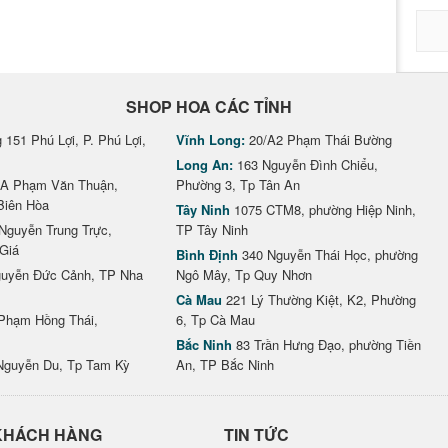
SHOP HOA CÁC TỈNH
151 Phú Lợi, P. Phú Lợi,
Vĩnh Long:
20/A2 Phạm Thái Bường
Long An:
163 Nguyễn Đình Chiểu,
A Phạm Văn Thuận,
Phường 3, Tp Tân An
Biên Hòa
Tây Ninh
1075 CTM8, phường Hiệp Ninh,
Nguyễn Trung Trực,
TP Tây Ninh
Giá
Bình Định
340 Nguyễn Thái Học, phường
uyễn Đức Cảnh, TP Nha
Ngô Mây, Tp Quy Nhơn
Cà Mau
221 Lý Thường Kiệt, K2, Phường
Phạm Hồng Thái,
6, Tp Cà Mau
Bắc Ninh
83 Trần Hưng Đạo, phường Tiền
Nguyễn Du, Tp Tam Kỳ
An, TP Bắc Ninh
KHÁCH HÀNG
TIN TỨC