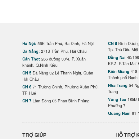
Hà Nội:
56B Trần Phú, Ba Đình, Hà Nội
CN 8
Bình Dương 
Tp. Thủ Dầu Một
Đà Nẵng:
271B Trần Phú, Hải Châu
Đồng Nai
40/198
Cần Thơ:
266 đường 30/4, P. Xuân
KP.3, P.Tân Mai 
khánh, Q.Ninh Kiều
Kiên Giang
418 
CN 5
Đà Nẵng 32 Lê Thanh Nghị, Quận
Thành phố Rạch 
Hải Châu
Nha Trang
54 Ng
CN 6
71 Trường Chinh, Phường Xuân Phú,
Trang
TP Huế
Vũng Tàu
185B 
CN 7
Lâm Đồng 05 Phan Đình Phùng
Phường 7
Quảng Nam
61 
TRỢ GIÚP
HỖ TRỢ 