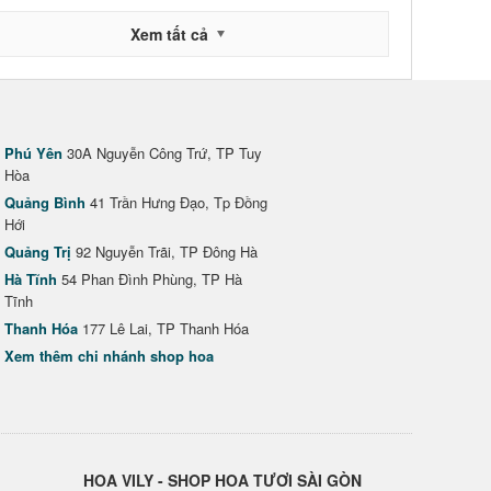
Xem tất cả
Phú Yên
30A Nguyễn Công Trứ, TP Tuy
Hòa
Quảng Bình
41 Trần Hưng Đạo, Tp Đồng
Hới
Quảng Trị
92 Nguyễn Trãi, TP Đông Hà
Hà Tĩnh
54 Phan Đình Phùng, TP Hà
Tĩnh
Thanh Hóa
177 Lê Lai, TP Thanh Hóa
Xem thêm chi nhánh shop hoa
HOA VILY - SHOP HOA TƯƠI SÀI GÒN