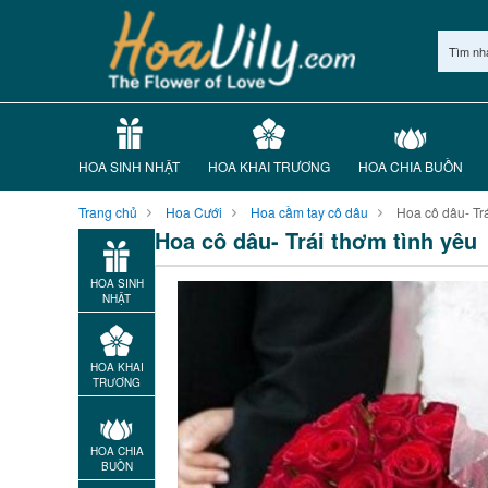
Tìm nh
HOA SINH NHẬT
HOA KHAI TRƯƠNG
HOA CHIA BUỒN
Trang chủ
Hoa Cưới
Hoa cầm tay cô dâu
Hoa cô dâu- Trá
Hoa cô dâu- Trái thơm tình yêu
HOA SINH
NHẬT
HOA KHAI
TRƯƠNG
HOA CHIA
BUỒN