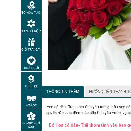
BÓ HOA TƯƠI
LAN HỒ ĐIỆP
GIỎ TRÁI CÂY
HOA CƯỚI
THIẾT KẾ
THÔNG TIN THÊM
HƯỚNG DẪN THANH T
CHỦ ĐỀ
Hoa cô dâu- Trái thơm tình yêu mang màu sắc đỏ t
quyến rũ mang đậm màu sắc tình yêu và hy vọng 
COMBO QUÀ
Bó Hoa cô dâu- Trái thơm tình yêu bao 
TẶNG