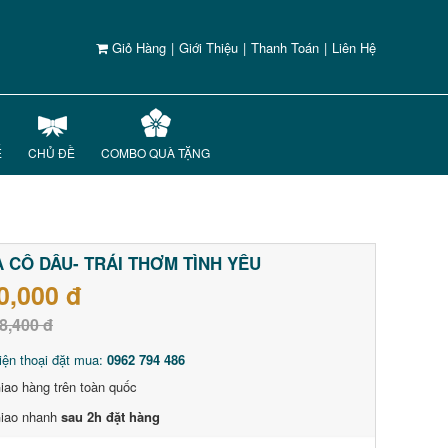
Giỏ Hàng
|
Giới Thiệu
|
Thanh Toán
|
Liên Hệ
Ế
CHỦ ĐỀ
COMBO QUÀ TẶNG
 CÔ DÂU- TRÁI THƠM TÌNH YÊU
0,000 đ
8,400 đ
iện thoại đặt mua:
0962 794 486
iao hàng trên toàn quốc
iao nhanh
sau 2h đặt hàng