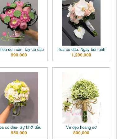
 hoa sen cầm tay cô dâu
Hoa cô dâu: Ngày bên anh
990,000
1,200,000
oa cô dâu- Sự khởi đầu
Vẻ đẹp hoang sơ
950,000
800,000