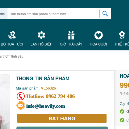
anh
BÓ HOA TƯƠI
LAN HỒ ĐIỆP
GIỎ TRÁI CÂY
HOA CƯỚI
THIẾT K
i thơm tình yêu
HOA
THÔNG TIN SẢN PHẨM
99
Mã sản phẩm:
VL56326
1,14
Hotline:
0962 794 486
Gọi đ
info@hoavily.com
G
ĐẶT HÀNG
G