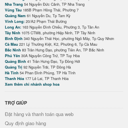
Nha Trang
54 Nguyễn Đức Cảnh, TP Nha Trang
Vũng Tàu
185B Phạm Hồng Thái, Phường 7
Quảng Nam
61 Nguyễn Du, Tp Tam Kỳ
Vĩnh Long:
20/A2 Phạm Thái Bường
Long An:
163 Nguyễn Đình Chiểu, Phường 3, Tp Tân An
Tây Ninh
1075 CTM8, phường Hiệp Ninh, TP Tây Ninh
Bình Định
340 Nguyễn Thái Học, phường Ngô Mây, Tp Quy Nhơn
Cà Mau
221 Lý Thường Kiệt, K2, Phường 6, Tp Cà Mau
Bắc Ninh
83 Trần Hưng Đạo, phường Tiền An, TP Bắc Ninh
Phú Yên
30A Nguyễn Công Trứ, TP Tuy Hòa
Quảng Bình
41 Trần Hưng Đạo, Tp Đồng Hới
Quảng Trị
92 Nguyễn Trãi, TP Đông Hà
Hà Tĩnh
54 Phan Đình Phùng, TP Hà Tĩnh
Thanh Hóa
177 Lê Lai, TP Thanh Hóa
Xem thêm chi nhánh shop hoa
TRỢ GIÚP
Đặt hàng và thanh toán qua web
Quy định giao hàng