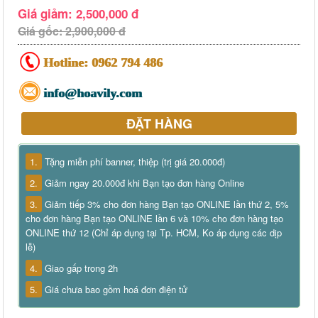
Giá giảm: 2,500,000 đ
Giá gốc: 2,900,000 đ
Hotline:
0962 794 486
info@hoavily.com
ĐẶT HÀNG
1.
Tặng miễn phí banner, thiệp (trị giá 20.000đ)
2.
Giảm ngay 20.000đ khi Bạn tạo đơn hàng Online
3.
Giảm tiếp 3% cho đơn hàng Bạn tạo ONLINE lần thứ 2, 5%
cho đơn hàng Bạn tạo ONLINE lần 6 và 10% cho đơn hàng tạo
ONLINE thứ 12 (Chỉ áp dụng tại Tp. HCM, Ko áp dụng các dịp
lễ)
4.
Giao gấp trong 2h
5.
Giá chưa bao gồm hoá đơn điện tử