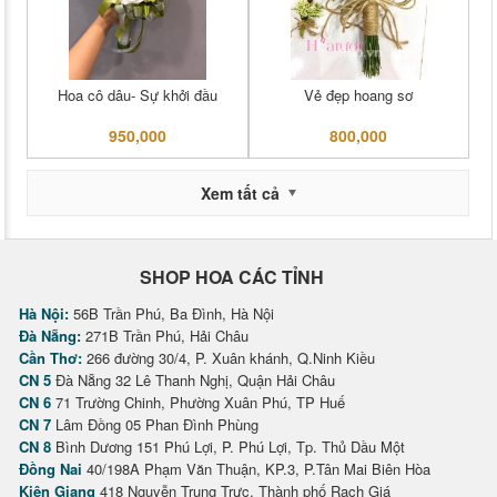
Hoa cô dâu- Sự khởi đầu
Vẻ đẹp hoang sơ
950,000
800,000
Xem tất cả
SHOP HOA CÁC TỈNH
Hà Nội:
56B Trần Phú, Ba Đình, Hà Nội
Đà Nẵng:
271B Trần Phú, Hải Châu
Cần Thơ:
266 đường 30/4, P. Xuân khánh, Q.Ninh Kiều
CN 5
Đà Nẵng 32 Lê Thanh Nghị, Quận Hải Châu
CN 6
71 Trường Chinh, Phường Xuân Phú, TP Huế
CN 7
Lâm Đồng 05 Phan Đình Phùng
CN 8
Bình Dương 151 Phú Lợi, P. Phú Lợi, Tp. Thủ Dầu Một
Đồng Nai
40/198A Phạm Văn Thuận, KP.3, P.Tân Mai Biên Hòa
Kiên Giang
418 Nguyễn Trung Trực, Thành phố Rạch Giá