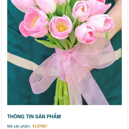
THÔNG TIN SẢN PHẨM
Mã sản phẩm:
VL57567