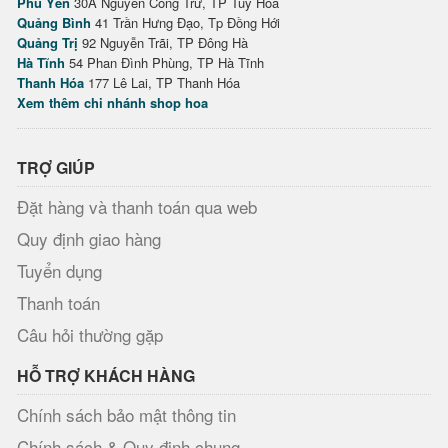
Phú Yên
30A Nguyễn Công Trứ, TP Tuy Hòa
Quảng Bình
41 Trần Hưng Đạo, Tp Đồng Hới
Quảng Trị
92 Nguyễn Trãi, TP Đông Hà
Hà Tĩnh
54 Phan Đình Phùng, TP Hà Tĩnh
Thanh Hóa
177 Lê Lai, TP Thanh Hóa
Xem thêm chi nhánh shop hoa
TRỢ GIÚP
Đặt hàng và thanh toán qua web
Quy định giao hàng
Tuyển dụng
Thanh toán
Câu hỏi thường gặp
HỖ TRỢ KHÁCH HÀNG
Chính sách bảo mật thông tin
Chính sách & Quy định chung