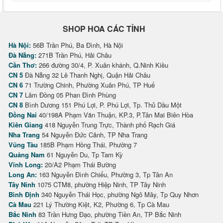
SHOP HOA CÁC TỈNH
Hà Nội:
56B Trần Phú, Ba Đình, Hà Nội
Đà Nẵng:
271B Trần Phú, Hải Châu
Cần Thơ:
266 đường 30/4, P. Xuân khánh, Q.Ninh Kiều
CN 5
Đà Nẵng 32 Lê Thanh Nghị, Quận Hải Châu
CN 6
71 Trường Chinh, Phường Xuân Phú, TP Huế
CN 7
Lâm Đồng 05 Phan Đình Phùng
CN 8
Bình Dương 151 Phú Lợi, P. Phú Lợi, Tp. Thủ Dầu Một
Đồng Nai
40/198A Phạm Văn Thuận, KP.3, P.Tân Mai Biên Hòa
Kiên Giang
418 Nguyễn Trung Trực, Thành phố Rạch Giá
Nha Trang
54 Nguyễn Đức Cảnh, TP Nha Trang
Vũng Tàu
185B Phạm Hồng Thái, Phường 7
Quảng Nam
61 Nguyễn Du, Tp Tam Kỳ
Vĩnh Long:
20/A2 Phạm Thái Bường
Long An:
163 Nguyễn Đình Chiểu, Phường 3, Tp Tân An
Tây Ninh
1075 CTM8, phường Hiệp Ninh, TP Tây Ninh
Bình Định
340 Nguyễn Thái Học, phường Ngô Mây, Tp Quy Nhơn
Cà Mau
221 Lý Thường Kiệt, K2, Phường 6, Tp Cà Mau
Bắc Ninh
83 Trần Hưng Đạo, phường Tiền An, TP Bắc Ninh