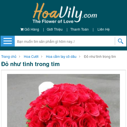
Giỏ Hàng
|
Giới Thiệu
|
Thanh Toán
|
Liên Hệ
Trang chủ
Hoa Cưới
Hoa cầm tay cô dâu
Đỏ như tình trong tim
Đỏ như tình trong tim