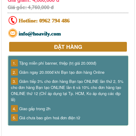
Giá gốc: 4,760,000 đ
Hotline:
0962 794 486
info@hoavily.com
ĐẶT HÀNG
1.
Tặng miễn phí banner, thiệp (trị giá 20.000đ)
2.
Giảm ngay 20.000đ khi Bạn tạo đơn hàng Online
3.
Giảm tiếp 3% cho đơn hàng Bạn tạo ONLINE lần thứ 2, 5%
cho đơn hàng Bạn tạo ONLINE lần 6 và 10% cho đơn hàng tạo
ONLINE thứ 12 (Chỉ áp dụng tại Tp. HCM, Ko áp dụng các dịp
lễ)
4.
Giao gấp trong 2h
5.
Giá chưa bao gồm hoá đơn điện tử