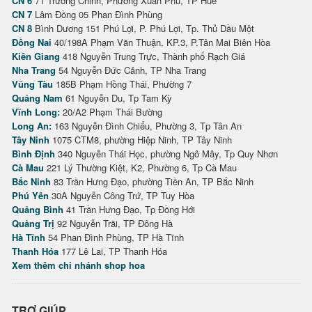
CN 6
71 Trường Chinh, Phường Xuân Phú, TP Huế
CN 7
Lâm Đồng 05 Phan Đình Phùng
CN 8
Bình Dương 151 Phú Lợi, P. Phú Lợi, Tp. Thủ Dầu Một
Đồng Nai
40/198A Phạm Văn Thuận, KP.3, P.Tân Mai Biên Hòa
Kiên Giang
418 Nguyễn Trung Trực, Thành phố Rạch Giá
Nha Trang
54 Nguyễn Đức Cảnh, TP Nha Trang
Vũng Tàu
185B Phạm Hồng Thái, Phường 7
Quảng Nam
61 Nguyễn Du, Tp Tam Kỳ
Vĩnh Long:
20/A2 Phạm Thái Bường
Long An:
163 Nguyễn Đình Chiểu, Phường 3, Tp Tân An
Tây Ninh
1075 CTM8, phường Hiệp Ninh, TP Tây Ninh
Bình Định
340 Nguyễn Thái Học, phường Ngô Mây, Tp Quy Nhơn
Cà Mau
221 Lý Thường Kiệt, K2, Phường 6, Tp Cà Mau
Bắc Ninh
83 Trần Hưng Đạo, phường Tiền An, TP Bắc Ninh
Phú Yên
30A Nguyễn Công Trứ, TP Tuy Hòa
Quảng Bình
41 Trần Hưng Đạo, Tp Đồng Hới
Quảng Trị
92 Nguyễn Trãi, TP Đông Hà
Hà Tĩnh
54 Phan Đình Phùng, TP Hà Tĩnh
Thanh Hóa
177 Lê Lai, TP Thanh Hóa
Xem thêm chi nhánh shop hoa
TRỢ GIÚP