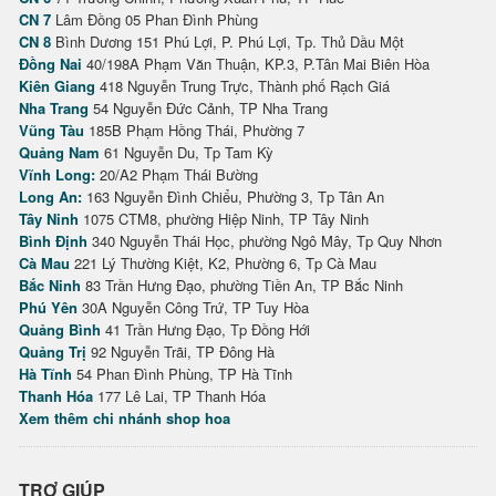
CN 7
Lâm Đồng 05 Phan Đình Phùng
CN 8
Bình Dương 151 Phú Lợi, P. Phú Lợi, Tp. Thủ Dầu Một
Đồng Nai
40/198A Phạm Văn Thuận, KP.3, P.Tân Mai Biên Hòa
Kiên Giang
418 Nguyễn Trung Trực, Thành phố Rạch Giá
Nha Trang
54 Nguyễn Đức Cảnh, TP Nha Trang
Vũng Tàu
185B Phạm Hồng Thái, Phường 7
Quảng Nam
61 Nguyễn Du, Tp Tam Kỳ
Vĩnh Long:
20/A2 Phạm Thái Bường
Long An:
163 Nguyễn Đình Chiểu, Phường 3, Tp Tân An
Tây Ninh
1075 CTM8, phường Hiệp Ninh, TP Tây Ninh
Bình Định
340 Nguyễn Thái Học, phường Ngô Mây, Tp Quy Nhơn
Cà Mau
221 Lý Thường Kiệt, K2, Phường 6, Tp Cà Mau
Bắc Ninh
83 Trần Hưng Đạo, phường Tiền An, TP Bắc Ninh
Phú Yên
30A Nguyễn Công Trứ, TP Tuy Hòa
Quảng Bình
41 Trần Hưng Đạo, Tp Đồng Hới
Quảng Trị
92 Nguyễn Trãi, TP Đông Hà
Hà Tĩnh
54 Phan Đình Phùng, TP Hà Tĩnh
Thanh Hóa
177 Lê Lai, TP Thanh Hóa
Xem thêm chi nhánh shop hoa
TRỢ GIÚP