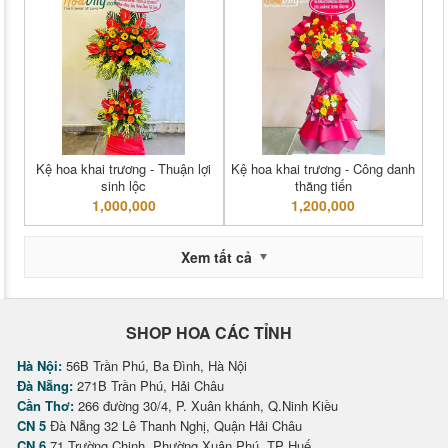
Kệ hoa khai trương - Thuận lợi
Kệ hoa khai trương - Công danh
sinh lộc
thăng tiến
1,000,000
1,200,000
Xem tất cả
SHOP HOA CÁC TỈNH
Hà Nội:
56B Trần Phú, Ba Đình, Hà Nội
Đà Nẵng:
271B Trần Phú, Hải Châu
Cần Thơ:
266 đường 30/4, P. Xuân khánh, Q.Ninh Kiều
CN 5
Đà Nẵng 32 Lê Thanh Nghị, Quận Hải Châu
CN 6
71 Trường Chinh, Phường Xuân Phú, TP Huế