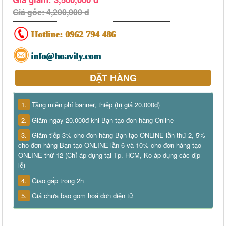
Giá gốc: 4,200,000 đ
Hotline:
0962 794 486
info@hoavily.com
ĐẶT HÀNG
1.
Tặng miễn phí banner, thiệp (trị giá 20.000đ)
2.
Giảm ngay 20.000đ khi Bạn tạo đơn hàng Online
3.
Giảm tiếp 3% cho đơn hàng Bạn tạo ONLINE lần thứ 2, 5%
cho đơn hàng Bạn tạo ONLINE lần 6 và 10% cho đơn hàng tạo
ONLINE thứ 12 (Chỉ áp dụng tại Tp. HCM, Ko áp dụng các dịp
lễ)
4.
Giao gấp trong 2h
5.
Giá chưa bao gồm hoá đơn điện tử