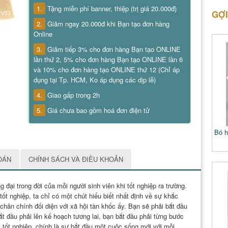
1.
Tặng miễn phí banner, thiệp (trị giá 20.000đ)
GỢI
2.
Giảm ngay 20.000đ khi Bạn tạo đơn hàng
Online
3.
Giảm tiếp 3% cho đơn hàng Bạn tạo ONLINE
lần thứ 2, 5% cho đơn hàng Bạn tạo ONLINE lần 6
và 10% cho đơn hàng tạo ONLINE thứ 12 (Chỉ áp
dụng tại Tp. HCM, Ko áp dụng các dịp lễ)
4.
Giao gấp trong 2h
5.
Giá chưa bao gồm hoá đơn điện tử
Bó h
OÁN
CHÍNH SÁCH VÀ ĐIỀU KHOẢN
đại trong đời của mỗi người sinh viên khi tốt nghiệp ra trường.
tốt nghiệp, ta chỉ có một chút hiểu biết nhất định về sự khắc
 chân chính đối diện với xã hội tàn khốc ấy. Bạn sẽ phải bắt đầu
bắt đầu phải lên kế hoạch tương lai, bạn bắt đầu phải từng bước
 tốt nghiệp, chính là sự bắt đầu một cuộc sống mới với mỗi