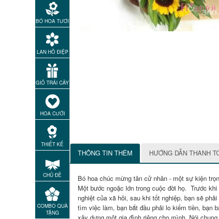
BÓ HOA TƯƠI
LAN HỒ ĐIỆP
GIỎ TRÁI CÂY
HOA CƯỚI
THIẾT KẾ
THÔNG TIN THÊM
HƯỚNG DẪN THANH T
CHỦ ĐỀ
Bó hoa chúc mừng tân cử nhân - một sự kiện trọng 
Một bước ngoặc lớn trong cuộc đời họ.
Trước khi 
nghiệt của xã hôi, sau khi tốt nghiệp, bạn sẽ phải
COMBO QUÀ
tìm việc làm, bạn bắt đầu phải lo kiếm tiền, bạn 
TẶNG
xây dựng một gia đình riêng cho mình. Nói chung,