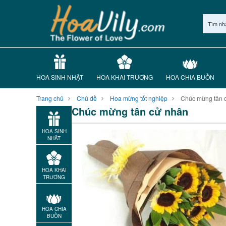
Tìm nh
HOA SINH NHẬT
HOA KHAI TRƯƠNG
HOA CHIA BUỒN
Trang chủ
Chủ đề
Hoa mừng tốt nghiệp
Chúc mừng tân 
Chúc mừng tân cử nhân
HOA SINH
NHẬT
HOA KHAI
TRƯƠNG
HOA CHIA
BUỒN