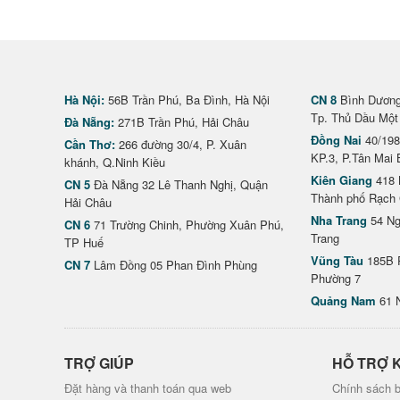
Hà Nội:
56B Trần Phú, Ba Đình, Hà Nội
CN 8
Bình Dương 
Tp. Thủ Dầu Một
Đà Nẵng:
271B Trần Phú, Hải Châu
Đồng Nai
40/198
Cần Thơ:
266 đường 30/4, P. Xuân
KP.3, P.Tân Mai 
khánh, Q.Ninh Kiều
Kiên Giang
418 
CN 5
Đà Nẵng 32 Lê Thanh Nghị, Quận
Thành phố Rạch 
Hải Châu
Nha Trang
54 Ng
CN 6
71 Trường Chinh, Phường Xuân Phú,
Trang
TP Huế
Vũng Tàu
185B 
CN 7
Lâm Đồng 05 Phan Đình Phùng
Phường 7
Quảng Nam
61 
TRỢ GIÚP
HỖ TRỢ 
Đặt hàng và thanh toán qua web
Chính sách b