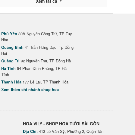
Xem tất cả
Phú Yên
30A Nguyễn Công Trứ, TP Tuy
Hòa
Quảng Bình
41 Trần Hưng Đạo, Tp Đồng
Hới
Quảng Trị
92 Nguyễn Trãi, TP Đông Hà
Hà Tĩnh
54 Phan Đình Phùng, TP Hà
Tĩnh
Thanh Hóa
177 Lê Lai, TP Thanh Hóa
Xem thêm chi nhánh shop hoa
HOA VILY - SHOP HOA TƯƠI SÀI GÒN
Địa Chỉ:
413 Lê Văn Sỹ, Phường 2, Quận Tân