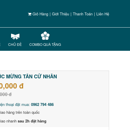
Giỏ Hàng
|
Giới Thiệu
|
Thanh Toán
|
Liên Hệ
Ế
CHỦ ĐỀ
COMBO QUÀ TẶNG
ÚC MỪNG TÂN CỬ NHÂN
0,000 đ
000 đ
iện thoại đặt mua:
0962 794 486
iao hàng trên toàn quốc
iao nhanh
sau 2h đặt hàng