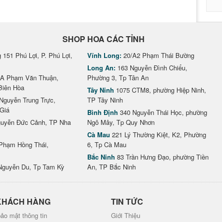
SHOP HOA CÁC TỈNH
151 Phú Lợi, P. Phú Lợi,
Vĩnh Long:
20/A2 Phạm Thái Bường
Long An:
163 Nguyễn Đình Chiểu,
A Phạm Văn Thuận,
Phường 3, Tp Tân An
Biên Hòa
Tây Ninh
1075 CTM8, phường Hiệp Ninh,
Nguyễn Trung Trực,
TP Tây Ninh
Giá
Bình Định
340 Nguyễn Thái Học, phường
uyễn Đức Cảnh, TP Nha
Ngô Mây, Tp Quy Nhơn
Cà Mau
221 Lý Thường Kiệt, K2, Phường
Phạm Hồng Thái,
6, Tp Cà Mau
Bắc Ninh
83 Trần Hưng Đạo, phường Tiền
Nguyễn Du, Tp Tam Kỳ
An, TP Bắc Ninh
KHÁCH HÀNG
TIN TỨC
ảo mật thông tin
Giới Thiệu