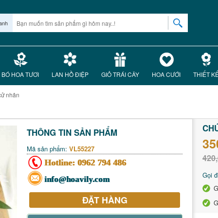
anh
BÓ HOA TƯƠI
LAN HỒ ĐIỆP
GIỎ TRÁI CÂY
HOA CƯỚI
THIẾT K
cử nhân
CH
THÔNG TIN SẢN PHẨM
35
Mã sản phẩm:
VL55227
420,
Hotline:
0962 794 486
Gọi đ
info@hoavily.com
G
ĐẶT HÀNG
G