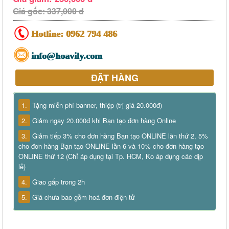
Giá gốc: 337,000 đ
Hotline:
0962 794 486
info@hoavily.com
ĐẶT HÀNG
1.
Tặng miễn phí banner, thiệp (trị giá 20.000đ)
2.
Giảm ngay 20.000đ khi Bạn tạo đơn hàng Online
3.
Giảm tiếp 3% cho đơn hàng Bạn tạo ONLINE lần thứ 2, 5%
cho đơn hàng Bạn tạo ONLINE lần 6 và 10% cho đơn hàng tạo
ONLINE thứ 12 (Chỉ áp dụng tại Tp. HCM, Ko áp dụng các dịp
lễ)
4.
Giao gấp trong 2h
5.
Giá chưa bao gồm hoá đơn điện tử