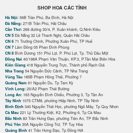
SHOP HOA CÁC TỈNH
Hà Nội:
56B Trần Phú, Ba Đình, Hà Nội
Đà Nẵng:
271B Trần Phú, Hải Châu
Cần Thơ:
266 đường 30/4, P. Xuân khánh, Q.Ninh Kiều
CN 5
Đà Nẵng 32 Lê Thanh Nghị, Quận Hải Châu
CN 6
71 Trường Chinh, Phường Xuân Phú, TP Huế
CN 7
Lâm Đồng 05 Phan Đình Phùng
CN 8
Bình Dương 151 Phú Lợi, P. Phú Lợi, Tp. Thủ Dầu Một
Đồng Nai
40/198A Phạm Văn Thuận, KP.3, P.Tân Mai Biên Hòa
Kiên Giang
418 Nguyễn Trung Trực, Thành phố Rạch Giá
Nha Trang
54 Nguyễn Đức Cảnh, TP Nha Trang
Vũng Tàu
185B Phạm Hồng Thái, Phường 7
Quảng Nam
61 Nguyễn Du, Tp Tam Kỳ
Vĩnh Long:
20/A2 Phạm Thái Bường
Long An:
163 Nguyễn Đình Chiểu, Phường 3, Tp Tân An
Tây Ninh
1075 CTM8, phường Hiệp Ninh, TP Tây Ninh
Bình Định
340 Nguyễn Thái Học, phường Ngô Mây, Tp Quy Nhơn
Cà Mau
221 Lý Thường Kiệt, K2, Phường 6, Tp Cà Mau
Bắc Ninh
83 Trần Hưng Đạo, phường Tiền An, TP Bắc Ninh
Phú Yên
30A Nguyễn Công Trứ, TP Tuy Hòa
Quảng Bình
41 Trần Hưng Đạo, Tp Đồng Hới