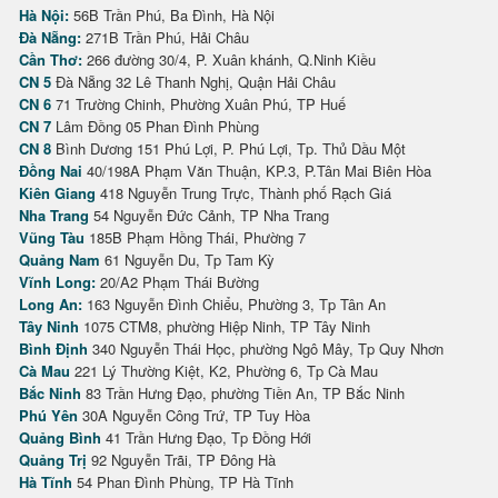
Hà Nội:
56B Trần Phú, Ba Đình, Hà Nội
Đà Nẵng:
271B Trần Phú, Hải Châu
Cần Thơ:
266 đường 30/4, P. Xuân khánh, Q.Ninh Kiều
CN 5
Đà Nẵng 32 Lê Thanh Nghị, Quận Hải Châu
CN 6
71 Trường Chinh, Phường Xuân Phú, TP Huế
CN 7
Lâm Đồng 05 Phan Đình Phùng
CN 8
Bình Dương 151 Phú Lợi, P. Phú Lợi, Tp. Thủ Dầu Một
Đồng Nai
40/198A Phạm Văn Thuận, KP.3, P.Tân Mai Biên Hòa
Kiên Giang
418 Nguyễn Trung Trực, Thành phố Rạch Giá
Nha Trang
54 Nguyễn Đức Cảnh, TP Nha Trang
Vũng Tàu
185B Phạm Hồng Thái, Phường 7
Quảng Nam
61 Nguyễn Du, Tp Tam Kỳ
Vĩnh Long:
20/A2 Phạm Thái Bường
Long An:
163 Nguyễn Đình Chiểu, Phường 3, Tp Tân An
Tây Ninh
1075 CTM8, phường Hiệp Ninh, TP Tây Ninh
Bình Định
340 Nguyễn Thái Học, phường Ngô Mây, Tp Quy Nhơn
Cà Mau
221 Lý Thường Kiệt, K2, Phường 6, Tp Cà Mau
Bắc Ninh
83 Trần Hưng Đạo, phường Tiền An, TP Bắc Ninh
Phú Yên
30A Nguyễn Công Trứ, TP Tuy Hòa
Quảng Bình
41 Trần Hưng Đạo, Tp Đồng Hới
Quảng Trị
92 Nguyễn Trãi, TP Đông Hà
Hà Tĩnh
54 Phan Đình Phùng, TP Hà Tĩnh