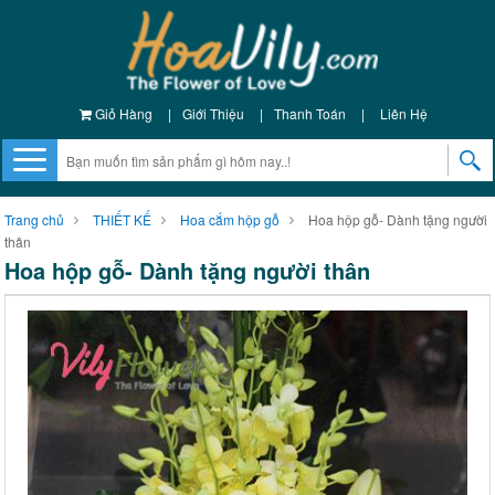
Giỏ Hàng
|
Giới Thiệu
|
Thanh Toán
|
Liên Hệ
Trang chủ
THIẾT KẾ
Hoa cắm hộp gỗ
Hoa hộp gỗ- Dành tặng người
thân
Hoa hộp gỗ- Dành tặng người thân