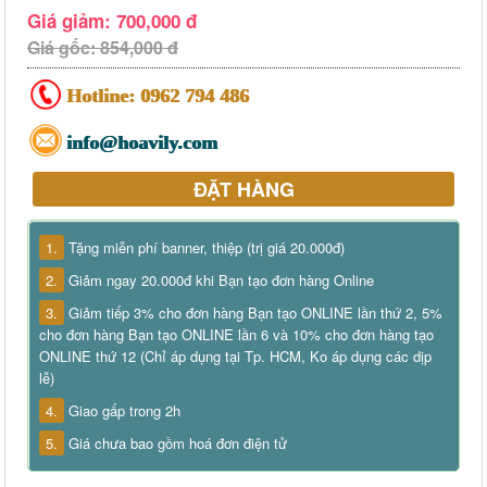
Giá giảm: 700,000 đ
Giá gốc: 854,000 đ
Hotline:
0962 794 486
info@hoavily.com
ĐẶT HÀNG
1.
Tặng miễn phí banner, thiệp (trị giá 20.000đ)
2.
Giảm ngay 20.000đ khi Bạn tạo đơn hàng Online
3.
Giảm tiếp 3% cho đơn hàng Bạn tạo ONLINE lần thứ 2, 5%
cho đơn hàng Bạn tạo ONLINE lần 6 và 10% cho đơn hàng tạo
ONLINE thứ 12 (Chỉ áp dụng tại Tp. HCM, Ko áp dụng các dịp
lễ)
4.
Giao gấp trong 2h
5.
Giá chưa bao gồm hoá đơn điện tử