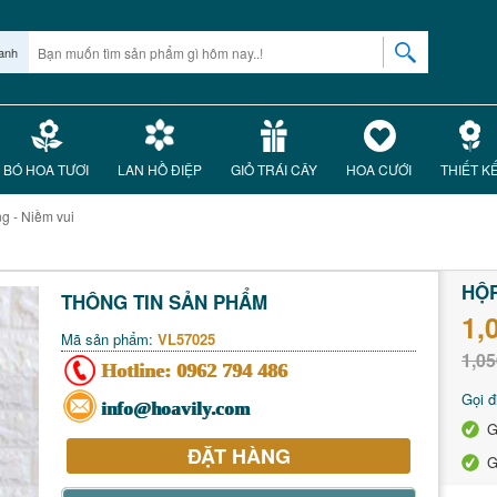
anh
BÓ HOA TƯƠI
LAN HỒ ĐIỆP
GIỎ TRÁI CÂY
HOA CƯỚI
THIẾT K
g - Niềm vui
HỘP
THÔNG TIN SẢN PHẨM
1,
Mã sản phẩm:
VL57025
1,05
Hotline:
0962 794 486
Gọi đ
info@hoavily.com
G
ĐẶT HÀNG
G