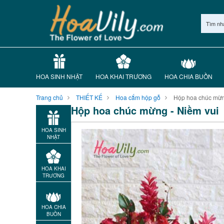
Tìm nh
HOA SINH NHẬT
HOA KHAI TRƯƠNG
HOA CHIA BUỒN
Trang chủ
THIẾT KẾ
Hoa cắm hộp gỗ
Hộp hoa chúc mừn
Hộp hoa chúc mừng - Niềm vui
HOA SINH
NHẬT
HOA KHAI
TRƯƠNG
HOA CHIA
BUỒN