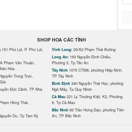
SHOP HOA CÁC TỈNH
151 Phú Lợi, P. Phú Lợi,
Vĩnh Long:
20/A2 Phạm Thái Bường
Long An:
163 Nguyễn Đình Chiểu,
A Phạm Văn Thuận,
Phường 3, Tp Tân An
Biên Hòa
Tây Ninh
1075 CTM8, phường Hiệp Ninh,
Nguyễn Trung Trực,
TP Tây Ninh
Giá
Bình Định
340 Nguyễn Thái Học, phường
uyễn Đức Cảnh, TP Nha
Ngô Mây, Tp Quy Nhơn
Cà Mau
221 Lý Thường Kiệt, K2, Phường
Phạm Hồng Thái,
6, Tp Cà Mau
Bắc Ninh
83 Trần Hưng Đạo, phường Tiền
Nguyễn Du, Tp Tam Kỳ
An, TP Bắc Ninh