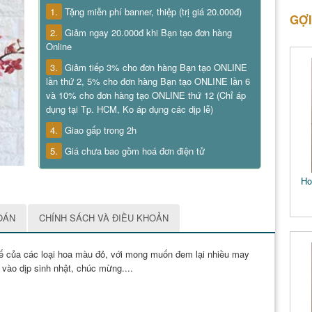
1.
Tặng miễn phí banner, thiệp (trị giá 20.000đ)
GỢI
2.
Giảm ngay 20.000đ khi Bạn tạo đơn hàng
Online
3.
Giảm tiếp 3% cho đơn hàng Bạn tạo ONLINE
lần thứ 2, 5% cho đơn hàng Bạn tạo ONLINE lần 6
và 10% cho đơn hàng tạo ONLINE thứ 12 (Chỉ áp
dụng tại Tp. HCM, Ko áp dụng các dịp lễ)
4.
Giao gấp trong 2h
5.
Giá chưa bao gồm hoá đơn điện tử
Ho
OÁN
CHÍNH SÁCH VÀ ĐIỀU KHOẢN
tế của các loại hoa màu đỏ, với mong muốn đem lại nhiều may
 vào dịp sinh nhật, chúc mừng....