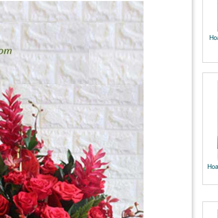
Ho
Hoa