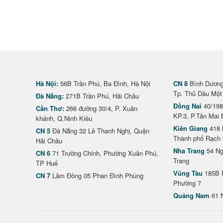
Hà Nội:
56B Trần Phú, Ba Đình, Hà Nội
CN 8
Bình Dương 
Tp. Thủ Dầu Một
Đà Nẵng:
271B Trần Phú, Hải Châu
Đồng Nai
40/198
Cần Thơ:
266 đường 30/4, P. Xuân
KP.3, P.Tân Mai 
khánh, Q.Ninh Kiều
Kiên Giang
418 
CN 5
Đà Nẵng 32 Lê Thanh Nghị, Quận
Thành phố Rạch 
Hải Châu
Nha Trang
54 Ng
CN 6
71 Trường Chinh, Phường Xuân Phú,
Trang
TP Huế
Vũng Tàu
185B 
CN 7
Lâm Đồng 05 Phan Đình Phùng
Phường 7
Quảng Nam
61 