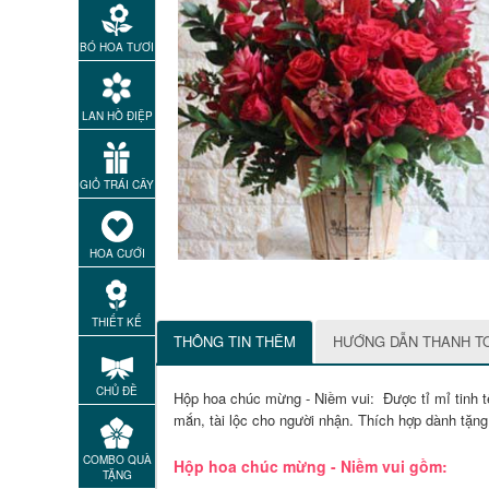
BÓ HOA TƯƠI
LAN HỒ ĐIỆP
GIỎ TRÁI CÂY
HOA CƯỚI
THIẾT KẾ
THÔNG TIN THÊM
HƯỚNG DẪN THANH T
CHỦ ĐỀ
Hộp hoa chúc mừng - Niềm vui: Được tỉ mỉ tinh 
mắn, tài lộc cho người nhận. Thích hợp dành tặng
COMBO QUÀ
Hộp hoa chúc mừng - Niềm vui gồm:
TẶNG