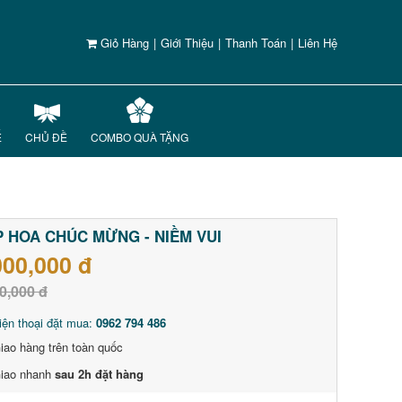
Giỏ Hàng
|
Giới Thiệu
|
Thanh Toán
|
Liên Hệ
Ế
CHỦ ĐỀ
COMBO QUÀ TẶNG
 HOA CHÚC MỪNG - NIỀM VUI
000,000 đ
0,000 đ
iện thoại đặt mua:
0962 794 486
iao hàng trên toàn quốc
iao nhanh
sau 2h đặt hàng