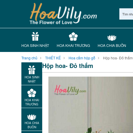
Tìm nh
HOA SINH NHẬT
HOA KHAI TRƯƠNG
HOA CHIA BUỒN
Trang chủ
THIẾT KẾ
Hoa cắm hộp gỗ
Hộp hoa- Đỏ thắm
Hộp hoa- Đỏ thắm
HOA SINH
NHẬT
HOA KHAI
TRƯƠNG
HOA CHIA
BUỒN