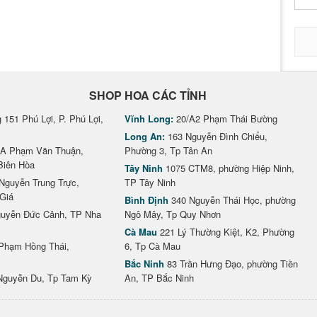
SHOP HOA CÁC TỈNH
151 Phú Lợi, P. Phú Lợi,
Vĩnh Long:
20/A2 Phạm Thái Bường
Long An:
163 Nguyễn Đình Chiểu,
A Phạm Văn Thuận,
Phường 3, Tp Tân An
Biên Hòa
Tây Ninh
1075 CTM8, phường Hiệp Ninh,
Nguyễn Trung Trực,
TP Tây Ninh
Giá
Bình Định
340 Nguyễn Thái Học, phường
uyễn Đức Cảnh, TP Nha
Ngô Mây, Tp Quy Nhơn
Cà Mau
221 Lý Thường Kiệt, K2, Phường
Phạm Hồng Thái,
6, Tp Cà Mau
Bắc Ninh
83 Trần Hưng Đạo, phường Tiền
Nguyễn Du, Tp Tam Kỳ
An, TP Bắc Ninh