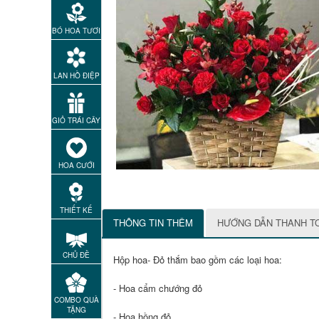
BÓ HOA TƯƠI
LAN HỒ ĐIỆP
GIỎ TRÁI CÂY
HOA CƯỚI
THIẾT KẾ
THÔNG TIN THÊM
HƯỚNG DẪN THANH T
CHỦ ĐỀ
Hộp hoa- Đỏ thắm bao gồm các loại hoa:
- Hoa cẩm chướng đỏ
COMBO QUÀ
TẶNG
- Hoa hồng đỏ