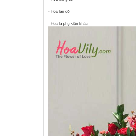
- Hoa lan đỏ
- Hoa lá phụ kiện khác