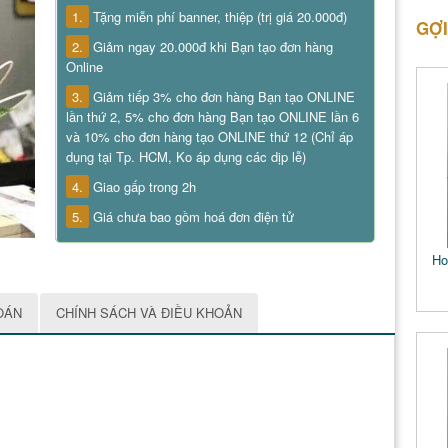
1.
Tặng miễn phí banner, thiệp (trị giá 20.000đ)
GỢI
2.
Giảm ngay 20.000đ khi Bạn tạo đơn hàng
Online
3.
Giảm tiếp 3% cho đơn hàng Bạn tạo ONLINE
lần thứ 2, 5% cho đơn hàng Bạn tạo ONLINE lần 6
và 10% cho đơn hàng tạo ONLINE thứ 12 (Chỉ áp
dụng tại Tp. HCM, Ko áp dụng các dịp lễ)
4.
Giao gấp trong 2h
5.
Giá chưa bao gồm hoá đơn điện tử
Ho
OÁN
CHÍNH SÁCH VÀ ĐIỀU KHOẢN