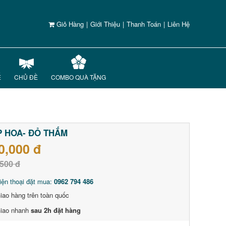
Giỏ Hàng
|
Giới Thiệu
|
Thanh Toán
|
Liên Hệ
Ế
CHỦ ĐỀ
COMBO QUÀ TẶNG
 HOA- ĐỎ THẮM
0,000 đ
500 đ
iện thoại đặt mua:
0962 794 486
iao hàng trên toàn quốc
iao nhanh
sau 2h đặt hàng