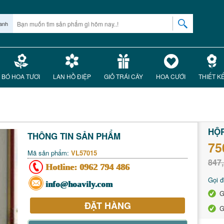
anh
BÓ HOA TƯƠI
LAN HỒ ĐIỆP
GIỎ TRÁI CÂY
HOA CƯỚI
THIẾT K
HỘP
THÔNG TIN SẢN PHẨM
75
Mã sản phẩm:
VL57015
847,
Hotline:
0962 794 486
Gọi đ
info@hoavily.com
G
ĐẶT HÀNG
G