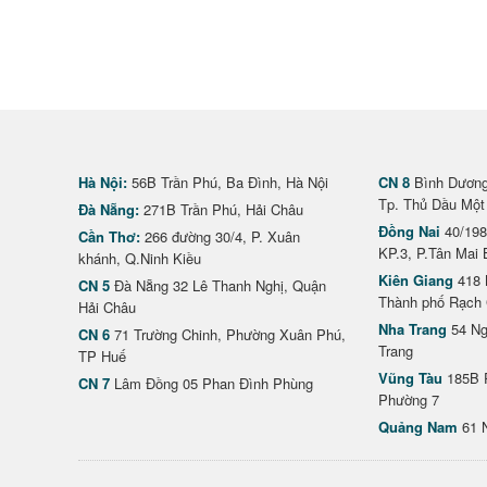
Hà Nội:
56B Trần Phú, Ba Đình, Hà Nội
CN 8
Bình Dương 
Tp. Thủ Dầu Một
Đà Nẵng:
271B Trần Phú, Hải Châu
Đồng Nai
40/198
Cần Thơ:
266 đường 30/4, P. Xuân
KP.3, P.Tân Mai 
khánh, Q.Ninh Kiều
Kiên Giang
418 
CN 5
Đà Nẵng 32 Lê Thanh Nghị, Quận
Thành phố Rạch 
Hải Châu
Nha Trang
54 Ng
CN 6
71 Trường Chinh, Phường Xuân Phú,
Trang
TP Huế
Vũng Tàu
185B 
CN 7
Lâm Đồng 05 Phan Đình Phùng
Phường 7
Quảng Nam
61 