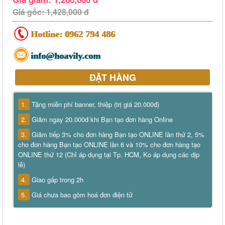
Giá gốc: 1,428,000 đ
Hotline:
0962 794 486
info@hoavily.com
ĐẶT HÀNG
1.
Tặng miễn phí banner, thiệp (trị giá 20.000đ)
2.
Giảm ngay 20.000đ khi Bạn tạo đơn hàng Online
3.
Giảm tiếp 3% cho đơn hàng Bạn tạo ONLINE lần thứ 2, 5%
cho đơn hàng Bạn tạo ONLINE lần 6 và 10% cho đơn hàng tạo
ONLINE thứ 12 (Chỉ áp dụng tại Tp. HCM, Ko áp dụng các dịp
lễ)
4.
Giao gấp trong 2h
5.
Giá chưa bao gồm hoá đơn điện tử