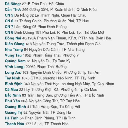
Đà Nẵng:
271B Trần Phú, Hải Châu
Cần Thơ:
266 đường 30/4, P. Xuân khánh, Q.Ninh Kiều
CN 5
Đà Nẵng 32 Lê Thanh Nghị, Quận Hải Châu
CN 6
71 Trường Chinh, Phường Xuân Phú, TP Huế
CN 7
Lâm Đồng 05 Phan Đình Phùng
CN 8
Bình Dương 151 Phú Lợi, P. Phú Lợi, Tp. Thủ Dầu Một
Đồng Nai
40/198A Phạm Văn Thuận, KP.3, P.Tân Mai Biên Hòa
Kiên Giang
418 Nguyễn Trung Trực, Thành phố Rạch Giá
Nha Trang
54 Nguyễn Đức Cảnh, TP Nha Trang
Vũng Tàu
185B Phạm Hồng Thái, Phường 7
Quảng Nam
61 Nguyễn Du, Tp Tam Kỳ
Vĩnh Long:
20/A2 Phạm Thái Bường
Long An:
163 Nguyễn Đình Chiểu, Phường 3, Tp Tân An
Tây Ninh
1075 CTM8, phường Hiệp Ninh, TP Tây Ninh
Bình Định
340 Nguyễn Thái Học, phường Ngô Mây, Tp Quy Nhơn
Cà Mau
221 Lý Thường Kiệt, K2, Phường 6, Tp Cà Mau
Bắc Ninh
83 Trần Hưng Đạo, phường Tiền An, TP Bắc Ninh
Phú Yên
30A Nguyễn Công Trứ, TP Tuy Hòa
Quảng Bình
41 Trần Hưng Đạo, Tp Đồng Hới
Quảng Trị
92 Nguyễn Trãi, TP Đông Hà
Hà Tĩnh
54 Phan Đình Phùng, TP Hà Tĩnh
Thanh Hóa
177 Lê Lai, TP Thanh Hóa