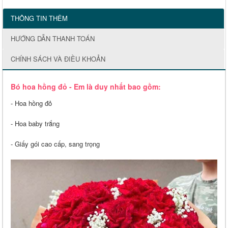
THÔNG TIN THÊM
HƯỚNG DẪN THANH TOÁN
CHÍNH SÁCH VÀ ĐIỀU KHOẢN
Bó hoa hồng đỏ - Em là duy nhất bao gồm:
- Hoa hồng đỏ
- Hoa baby trắng
- Giấy gói cao cấp, sang trọng