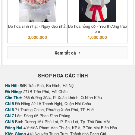
Bó hoa sinh nhật - Ngày đẹp nhất
Bó hoa hồng đỏ - Yêu thương trao
em
3,000,000
1,000,000
Xem tất cả
SHOP HOA CÁC TỈNH
Hà Nội:
56B Trần Phú, Ba Đình, Hà Nội
Đà Nẵng:
271B Trần Phú, Hải Châu
Cần Thơ:
266 đường 30/4, P. Xuân khánh, Q.Ninh Kiều
CN 5
Đà Nẵng 32 Lê Thanh Nghị, Quận Hải Châu
CN 6
71 Trường Chinh, Phường Xuân Phú, TP Huế
CN 7
Lâm Đồng 05 Phan Đình Phùng
CN 8
Bình Dương 151 Phú Lợi, P. Phú Lợi, Tp. Thủ Dầu Một
Đồng Nai
40/198A Phạm Văn Thuận, KP.3, P.Tân Mai Biên Hòa
Kiên Giang
418 Nguyễn Trung Trực, Thành phố Rạch Giá