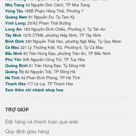
Nha Trang
54 Nguyễn Đức Cảnh, TP Nha Trang
Vũng Tàu
185B Phạm Hồng Thái, Phường 7
Quảng Nam
61 Nguyễn Du, Tp Tam Kỳ
Vĩnh Long:
20/A2 Phạm Thái Bường
Long An:
163 Nguyễn Đình Chiểu, Phường 3, Tp Tân An
Tây Ninh
1075 CTM8, phường Hiệp Ninh, TP Tây Ninh
Bình Định
340 Nguyễn Thái Học, phường Ngô Mây, Tp Quy Nhơn
Cà Mau
221 Lý Thường Kiệt, K2, Phường 6, Tp Cà Mau
Bắc Ninh
83 Trần Hưng Đạo, phường Tiền An, TP Bắc Ninh
Phú Yên
30A Nguyễn Công Trứ, TP Tuy Hòa
Quảng Bình
41 Trần Hưng Đạo, Tp Đồng Hới
Quảng Trị
92 Nguyễn Trãi, TP Đông Hà
Hà Tĩnh
54 Phan Đình Phùng, TP Hà Tĩnh
Thanh Hóa
177 Lê Lai, TP Thanh Hóa
Xem thêm chi nhánh shop hoa
TRỢ GIÚP
Đặt hàng và thanh toán qua web
Quy định giao hàng