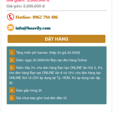
Giá gốc: 3,300,000 đ
Hotline:
0962 794 486
info@hoavily.com
ĐẶT HÀNG
1.
Tặng miễn phí banner, thiệp (trị giá 20.000đ)
2.
Giảm ngay 20.000đ khi Bạn tạo đơn hàng Online
3.
Giảm tiếp 3% cho đơn hàng Bạn tạo ONLINE lần thứ 2, 5%
cho đơn hàng Bạn tạo ONLINE lần 6 và 10% cho đơn hàng tạo
ONLINE thứ 12 (Chỉ áp dụng tại Tp. HCM, Ko áp dụng các dịp
lễ)
4.
Giao gấp trong 2h
5.
Giá chưa bao gồm hoá đơn điện tử