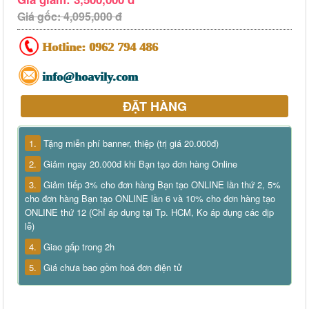
Giá gốc: 4,095,000 đ
Hotline:
0962 794 486
info@hoavily.com
ĐẶT HÀNG
1.
Tặng miễn phí banner, thiệp (trị giá 20.000đ)
2.
Giảm ngay 20.000đ khi Bạn tạo đơn hàng Online
3.
Giảm tiếp 3% cho đơn hàng Bạn tạo ONLINE lần thứ 2, 5%
cho đơn hàng Bạn tạo ONLINE lần 6 và 10% cho đơn hàng tạo
ONLINE thứ 12 (Chỉ áp dụng tại Tp. HCM, Ko áp dụng các dịp
lễ)
4.
Giao gấp trong 2h
5.
Giá chưa bao gồm hoá đơn điện tử