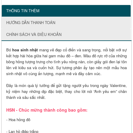
THÔNG TIN THÊM
HƯỚNG DẪN THANH TOÁN
CHÍNH SÁCH VÀ ĐIỀU KHOẢN
Bó
hoa sinh nhật
mang vẻ đẹp cổ điển và sang trọng, nổi bật với sự
kết hợp hài hòa giữa hai gam màu đỏ – đen. Màu đỏ rực rỡ của những
bông hồng tượng trưng cho tình yêu nồng nàn, còn giấy gói đen lại tôn
lên vẻ kiêu sa và cuốn hút. Sự tương phản ấy tạo nên một mẫu hoa
sinh nhật vô cùng ấn tượng, mạnh mẽ và đầy cảm xúc.
Đây là món quà lý tưởng để gửi tặng người yêu trong ngày Valentine,
kỷ niệm hay những dịp đặc biệt, thay cho lời nói “Anh yêu em” chân
thành và sâu sắc nhất.
HSN - Chúc mừng thành công bao gồm:
- Hoa hồng đỏ
- Lan hồ điệp trắng