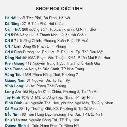
SHOP HOA CÁC TỈNH
Hà Nội:
56B Trần Phú, Ba Đình, Hà Nội
Đà Nẵng:
271B Trần Phú, Hải Châu
Cần Thơ:
266 đường 30/4, P. Xuân khánh, Q.Ninh Kiều
CN 5
Đà Nẵng 32 Lê Thanh Nghị, Quận Hải Châu
CN 6
71 Trường Chinh, Phường Xuân Phú, TP Huế
CN 7
Lâm Đồng 05 Phan Đình Phùng
CN 8
Bình Dương 151 Phú Lợi, P. Phú Lợi, Tp. Thủ Dầu Một
Đồng Nai
40/198A Phạm Văn Thuận, KP.3, P.Tân Mai Biên Hòa
Kiên Giang
418 Nguyễn Trung Trực, Thành phố Rạch Giá
Nha Trang
54 Nguyễn Đức Cảnh, TP Nha Trang
Vũng Tàu
185B Phạm Hồng Thái, Phường 7
Quảng Nam
61 Nguyễn Du, Tp Tam Kỳ
Vĩnh Long:
20/A2 Phạm Thái Bường
Long An:
163 Nguyễn Đình Chiểu, Phường 3, Tp Tân An
Tây Ninh
1075 CTM8, phường Hiệp Ninh, TP Tây Ninh
Bình Định
340 Nguyễn Thái Học, phường Ngô Mây, Tp Quy Nhơn
Cà Mau
221 Lý Thường Kiệt, K2, Phường 6, Tp Cà Mau
Bắc Ninh
83 Trần Hưng Đạo, phường Tiền An, TP Bắc Ninh
Phú Yên
30A Nguyễn Công Trứ, TP Tuy Hòa
Quảng Bình
41 Trần Hưng Đạo, Tp Đồng Hới