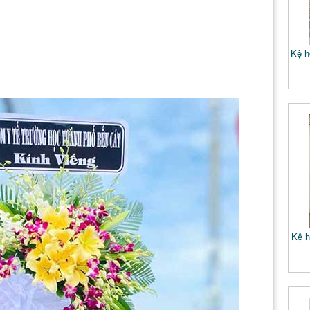
Kệ h
Kệ h