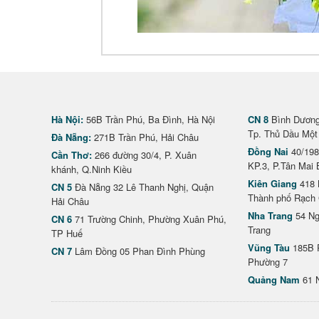
Hà Nội:
56B Trần Phú, Ba Đình, Hà Nội
CN 8
Bình Dương 
Tp. Thủ Dầu Một
Đà Nẵng:
271B Trần Phú, Hải Châu
Đồng Nai
40/198
Cần Thơ:
266 đường 30/4, P. Xuân
KP.3, P.Tân Mai 
khánh, Q.Ninh Kiều
Kiên Giang
418 
CN 5
Đà Nẵng 32 Lê Thanh Nghị, Quận
Thành phố Rạch 
Hải Châu
Nha Trang
54 Ng
CN 6
71 Trường Chinh, Phường Xuân Phú,
Trang
TP Huế
Vũng Tàu
185B 
CN 7
Lâm Đồng 05 Phan Đình Phùng
Phường 7
Quảng Nam
61 