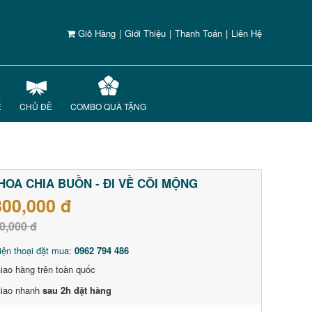
Giỏ Hàng
|
Giới Thiệu
|
Thanh Toán
|
Liên Hệ
Ế
CHỦ ĐỀ
COMBO QUÀ TẶNG
HOA CHIA BUỒN - ĐI VỀ CÕI MỘNG
800,000 đ
0,000 đ
iện thoại đặt mua:
0962 794 486
iao hàng trên toàn quốc
iao nhanh
sau 2h đặt hàng