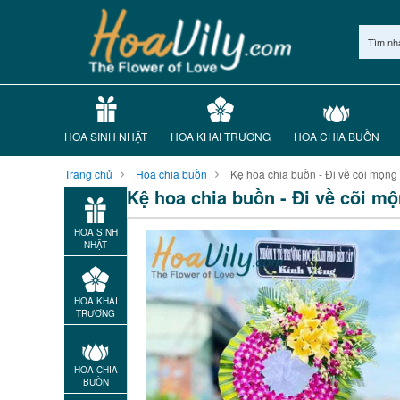
Tìm nh
HOA SINH NHẬT
HOA KHAI TRƯƠNG
HOA CHIA BUỒN
Trang chủ
Hoa chia buồn
Kệ hoa chia buồn - Đi về cõi mộng
Kệ hoa chia buồn - Đi về cõi mô
HOA SINH
NHẬT
HOA KHAI
TRƯƠNG
HOA CHIA
BUỒN