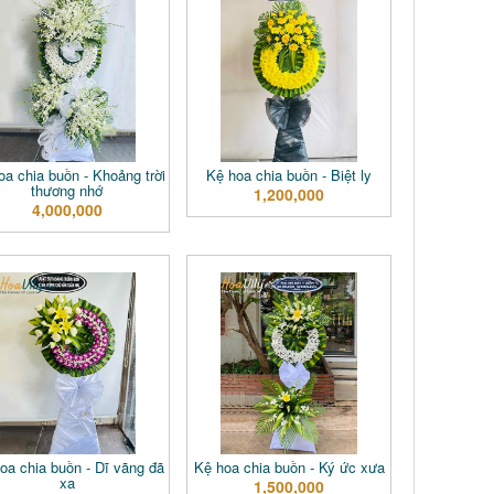
oa chia buồn - Khoảng trời
Kệ hoa chia buồn - Biệt ly
thương nhớ
1,200,000
4,000,000
oa chia buồn - Dĩ vãng đã
Kệ hoa chia buồn - Ký ức xưa
xa
1,500,000