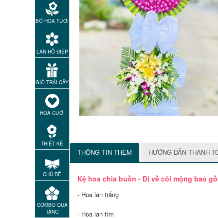
BÓ HOA TƯƠI
LAN HỒ ĐIỆP
GIỎ TRÁI CÂY
HOA CƯỚI
THIẾT KẾ
THÔNG TIN THÊM
HƯỚNG DẪN THANH T
CHỦ ĐỀ
Kệ hoa chia buồn - Đi về cõi mộng bao g
- Hoa lan trắng
COMBO QUÀ
TẶNG
- Hoa lan tím