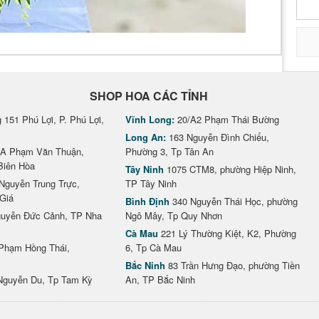
SHOP HOA CÁC TỈNH
151 Phú Lợi, P. Phú Lợi,
Vĩnh Long:
20/A2 Phạm Thái Bường
Long An:
163 Nguyễn Đình Chiểu,
A Phạm Văn Thuận,
Phường 3, Tp Tân An
Biên Hòa
Tây Ninh
1075 CTM8, phường Hiệp Ninh,
Nguyễn Trung Trực,
TP Tây Ninh
Giá
Bình Định
340 Nguyễn Thái Học, phường
uyễn Đức Cảnh, TP Nha
Ngô Mây, Tp Quy Nhơn
Cà Mau
221 Lý Thường Kiệt, K2, Phường
Phạm Hồng Thái,
6, Tp Cà Mau
Bắc Ninh
83 Trần Hưng Đạo, phường Tiền
Nguyễn Du, Tp Tam Kỳ
An, TP Bắc Ninh