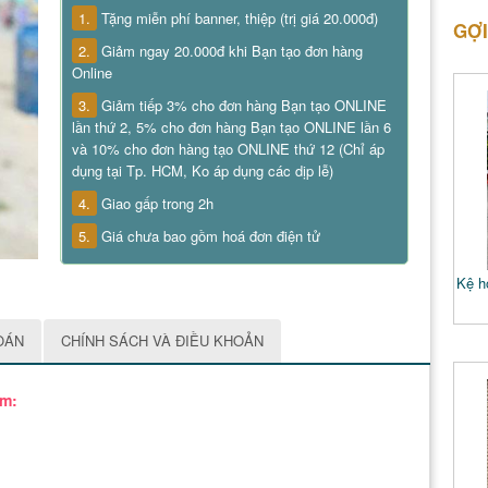
1.
Tặng miễn phí banner, thiệp (trị giá 20.000đ)
GỢI
2.
Giảm ngay 20.000đ khi Bạn tạo đơn hàng
Online
3.
Giảm tiếp 3% cho đơn hàng Bạn tạo ONLINE
lần thứ 2, 5% cho đơn hàng Bạn tạo ONLINE lần 6
và 10% cho đơn hàng tạo ONLINE thứ 12 (Chỉ áp
dụng tại Tp. HCM, Ko áp dụng các dịp lễ)
4.
Giao gấp trong 2h
5.
Giá chưa bao gồm hoá đơn điện tử
Kệ ho
OÁN
CHÍNH SÁCH VÀ ĐIỀU KHOẢN
ồm: