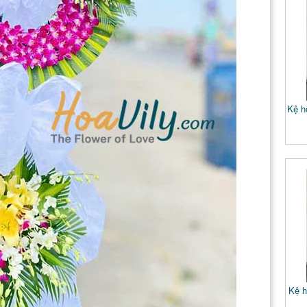
Kệ h
Kệ h