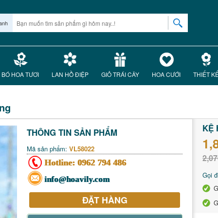
anh
BÓ HOA TƯƠI
LAN HỒ ĐIỆP
GIỎ TRÁI CÂY
HOA CƯỚI
THIẾT K
̣ng
KỆ 
THÔNG TIN SẢN PHẨM
1,
Mã sản phẩm:
VL58022
2,07
Hotline:
0962 794 486
Gọi đ
info@hoavily.com
G
ĐẶT HÀNG
G