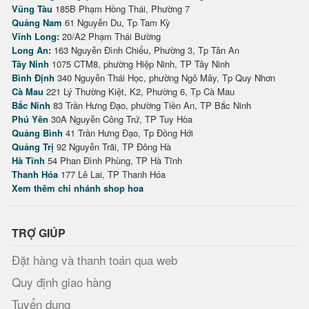
Vũng Tàu
185B Phạm Hồng Thái, Phường 7
Quảng Nam
61 Nguyễn Du, Tp Tam Kỳ
Vĩnh Long:
20/A2 Phạm Thái Bường
Long An:
163 Nguyễn Đình Chiểu, Phường 3, Tp Tân An
Tây Ninh
1075 CTM8, phường Hiệp Ninh, TP Tây Ninh
Bình Định
340 Nguyễn Thái Học, phường Ngô Mây, Tp Quy Nhơn
Cà Mau
221 Lý Thường Kiệt, K2, Phường 6, Tp Cà Mau
Bắc Ninh
83 Trần Hưng Đạo, phường Tiền An, TP Bắc Ninh
Phú Yên
30A Nguyễn Công Trứ, TP Tuy Hòa
Quảng Bình
41 Trần Hưng Đạo, Tp Đồng Hới
Quảng Trị
92 Nguyễn Trãi, TP Đông Hà
Hà Tĩnh
54 Phan Đình Phùng, TP Hà Tĩnh
Thanh Hóa
177 Lê Lai, TP Thanh Hóa
Xem thêm chi nhánh shop hoa
TRỢ GIÚP
Đặt hàng và thanh toán qua web
Quy định giao hàng
Tuyển dụng