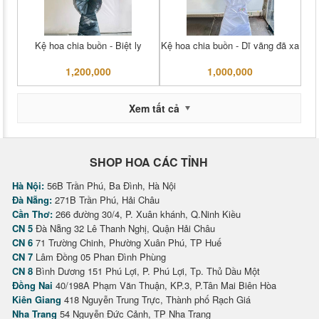
Kệ hoa chia buồn - Biệt ly
Kệ hoa chia buồn - Dĩ vãng đã xa
1,200,000
1,000,000
Xem tất cả
SHOP HOA CÁC TỈNH
Hà Nội:
56B Trần Phú, Ba Đình, Hà Nội
Đà Nẵng:
271B Trần Phú, Hải Châu
Cần Thơ:
266 đường 30/4, P. Xuân khánh, Q.Ninh Kiều
CN 5
Đà Nẵng 32 Lê Thanh Nghị, Quận Hải Châu
CN 6
71 Trường Chinh, Phường Xuân Phú, TP Huế
CN 7
Lâm Đồng 05 Phan Đình Phùng
CN 8
Bình Dương 151 Phú Lợi, P. Phú Lợi, Tp. Thủ Dầu Một
Đồng Nai
40/198A Phạm Văn Thuận, KP.3, P.Tân Mai Biên Hòa
Kiên Giang
418 Nguyễn Trung Trực, Thành phố Rạch Giá
Nha Trang
54 Nguyễn Đức Cảnh, TP Nha Trang