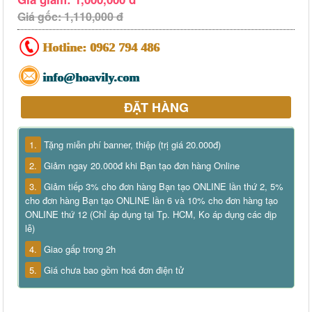
Giá gốc: 1,110,000 đ
Hotline:
0962 794 486
info@hoavily.com
ĐẶT HÀNG
1.
Tặng miễn phí banner, thiệp (trị giá 20.000đ)
2.
Giảm ngay 20.000đ khi Bạn tạo đơn hàng Online
3.
Giảm tiếp 3% cho đơn hàng Bạn tạo ONLINE lần thứ 2, 5%
cho đơn hàng Bạn tạo ONLINE lần 6 và 10% cho đơn hàng tạo
ONLINE thứ 12 (Chỉ áp dụng tại Tp. HCM, Ko áp dụng các dịp
lễ)
4.
Giao gấp trong 2h
5.
Giá chưa bao gồm hoá đơn điện tử