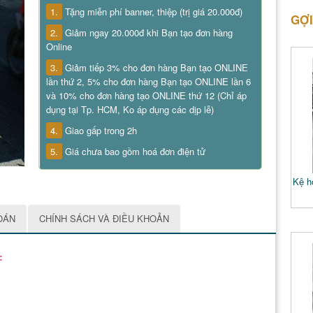
1.
Tặng miễn phí banner, thiệp (trị giá 20.000đ)
GỢI
2.
Giảm ngay 20.000đ khi Bạn tạo đơn hàng
Online
3.
Giảm tiếp 3% cho đơn hàng Bạn tạo ONLINE
lần thứ 2, 5% cho đơn hàng Bạn tạo ONLINE lần 6
và 10% cho đơn hàng tạo ONLINE thứ 12 (Chỉ áp
dụng tại Tp. HCM, Ko áp dụng các dịp lễ)
4.
Giao gấp trong 2h
5.
Giá chưa bao gồm hoá đơn điện tử
Kệ ho
OÁN
CHÍNH SÁCH VÀ ĐIỀU KHOẢN
: