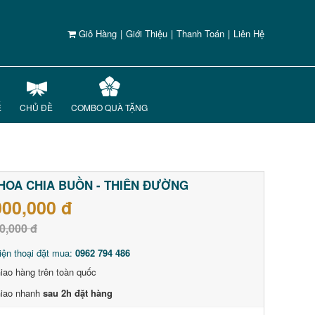
Giỏ Hàng
|
Giới Thiệu
|
Thanh Toán
|
Liên Hệ
Ế
CHỦ ĐỀ
COMBO QUÀ TẶNG
HOA CHIA BUỒN - THIÊN ĐƯỜNG
000,000 đ
0,000 đ
iện thoại đặt mua:
0962 794 486
iao hàng trên toàn quốc
iao nhanh
sau 2h đặt hàng