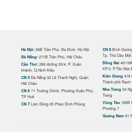
Hà Nội:
56B Trần Phú, Ba Đình, Hà Nội
CN 8
Bình Dương 
Tp. Thủ Dầu Một
Đà Nẵng:
271B Trần Phú, Hải Châu
Đồng Nai
40/198
Cần Thơ:
266 đường 30/4, P. Xuân
KP.3, P.Tân Mai 
khánh, Q.Ninh Kiều
Kiên Giang
418 
CN 5
Đà Nẵng 32 Lê Thanh Nghị, Quận
Thành phố Rạch 
Hải Châu
Nha Trang
54 Ng
CN 6
71 Trường Chinh, Phường Xuân Phú,
Trang
TP Huế
Vũng Tàu
185B 
CN 7
Lâm Đồng 05 Phan Đình Phùng
Phường 7
Quảng Nam
61 