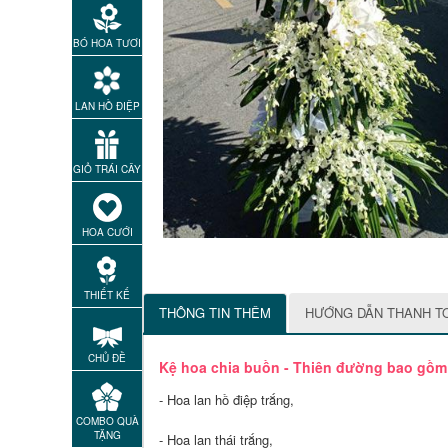
BÓ HOA TƯƠI
LAN HỒ ĐIỆP
GIỎ TRÁI CÂY
HOA CƯỚI
THIẾT KẾ
THÔNG TIN THÊM
HƯỚNG DẪN THANH T
CHỦ ĐỀ
Kệ hoa chia buồn - Thiên đường bao gồm
- Hoa lan hồ điệp trắng,
COMBO QUÀ
TẶNG
- Hoa lan thái trắng,