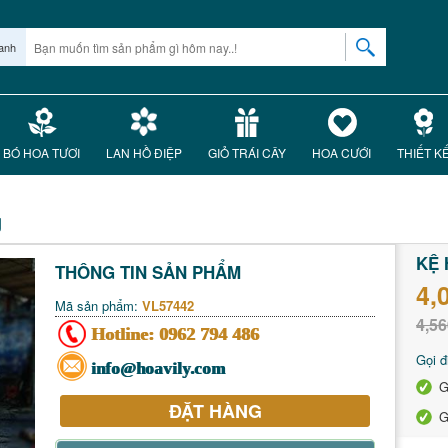
anh
BÓ HOA TƯƠI
LAN HỒ ĐIỆP
GIỎ TRÁI CÂY
HOA CƯỚI
THIẾT K
g
KỆ 
THÔNG TIN SẢN PHẨM
4,
Mã sản phẩm:
VL57442
4,56
Hotline:
0962 794 486
Gọi đ
info@hoavily.com
G
ĐẶT HÀNG
G