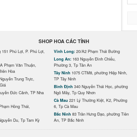
SHOP HOA CÁC TỈNH
151 Phú Lợi, P. Phú Lợi,
Vĩnh Long:
20/A2 Phạm Thái Bường
Long An:
163 Nguyễn Đình Chiểu,
A Phạm Văn Thuận,
Phường 3, Tp Tân An
Biên Hòa
Tây Ninh
1075 CTM8, phường Hiệp Ninh,
Nguyễn Trung Trực,
TP Tây Ninh
Giá
Bình Định
340 Nguyễn Thái Học, phường
uyễn Đức Cảnh, TP Nha
Ngô Mây, Tp Quy Nhơn
Cà Mau
221 Lý Thường Kiệt, K2, Phường
Phạm Hồng Thái,
6, Tp Cà Mau
Bắc Ninh
83 Trần Hưng Đạo, phường Tiền
Nguyễn Du, Tp Tam Kỳ
An, TP Bắc Ninh