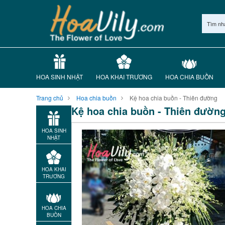
Tìm nh
HOA SINH NHẬT
HOA KHAI TRƯƠNG
HOA CHIA BUỒN
Trang chủ
Hoa chia buồn
Kệ hoa chia buồn - Thiên đường
Kệ hoa chia buồn - Thiên đườn
HOA SINH
NHẬT
HOA KHAI
TRƯƠNG
HOA CHIA
BUỒN