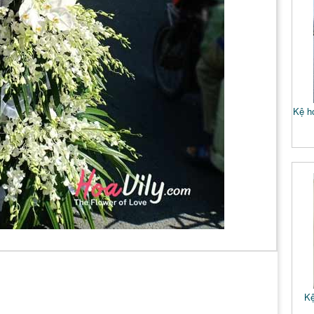
Kệ ho
Kệ