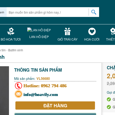
anh
LAN HỒ ĐIỆP
BÓ HOA TƯƠI
GIỎ TRÁI CÂY
HOA CƯỚI
THIẾT
 tím - Bướm xinh
nh
CHẬ
THÔNG TIN SẢN PHẨM
2,
Mã sản phẩm:
VL56680
2,28
Hotline:
0962 794 486
Gọi đ
info@hoavily.com
G
ĐẶT HÀNG
G