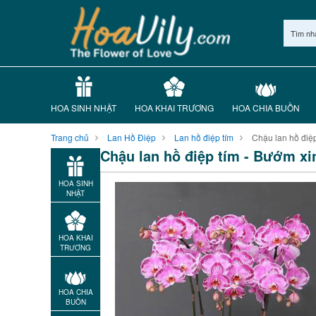
Tìm nh
HOA SINH NHẬT
HOA KHAI TRƯƠNG
HOA CHIA BUỒN
Trang chủ
Lan Hồ Điệp
Lan hồ điệp tím
Chậu lan hồ điệp
Chậu lan hồ điệp tím - Bướm xi
HOA SINH
NHẬT
HOA KHAI
TRƯƠNG
HOA CHIA
BUỒN