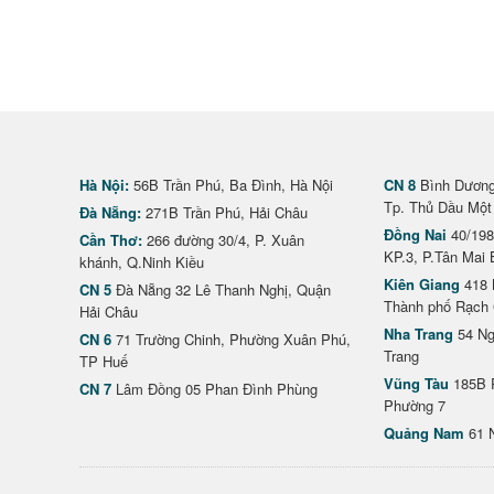
Hà Nội:
56B Trần Phú, Ba Đình, Hà Nội
CN 8
Bình Dương 
Tp. Thủ Dầu Một
Đà Nẵng:
271B Trần Phú, Hải Châu
Đồng Nai
40/198
Cần Thơ:
266 đường 30/4, P. Xuân
KP.3, P.Tân Mai 
khánh, Q.Ninh Kiều
Kiên Giang
418 
CN 5
Đà Nẵng 32 Lê Thanh Nghị, Quận
Thành phố Rạch 
Hải Châu
Nha Trang
54 Ng
CN 6
71 Trường Chinh, Phường Xuân Phú,
Trang
TP Huế
Vũng Tàu
185B 
CN 7
Lâm Đồng 05 Phan Đình Phùng
Phường 7
Quảng Nam
61 