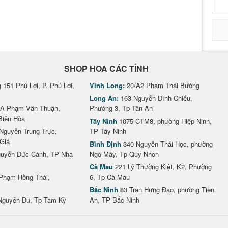
SHOP HOA CÁC TỈNH
151 Phú Lợi, P. Phú Lợi,
Vĩnh Long:
20/A2 Phạm Thái Bường
Long An:
163 Nguyễn Đình Chiểu,
A Phạm Văn Thuận,
Phường 3, Tp Tân An
Biên Hòa
Tây Ninh
1075 CTM8, phường Hiệp Ninh,
Nguyễn Trung Trực,
TP Tây Ninh
Giá
Bình Định
340 Nguyễn Thái Học, phường
uyễn Đức Cảnh, TP Nha
Ngô Mây, Tp Quy Nhơn
Cà Mau
221 Lý Thường Kiệt, K2, Phường
Phạm Hồng Thái,
6, Tp Cà Mau
Bắc Ninh
83 Trần Hưng Đạo, phường Tiền
Nguyễn Du, Tp Tam Kỳ
An, TP Bắc Ninh