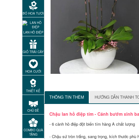
BÓ HOA TƯƠI
LAN HỒ ĐIỆP
GIỎ TRÁI CÂY
HOA CƯỚI
THIẾT KẾ
THÔNG TIN THÊM
HƯỚNG DẪN THANH T
CHỦ ĐỀ
Chậu lan hồ điệp tím - Cánh bướm xinh 
- 6 cành hồ điệp đột biến tím hàng A chất lượng
COMBO QUÀ
TẶNG
- Chậu sứ tròn trắng, sang trọng, kích thước phù 