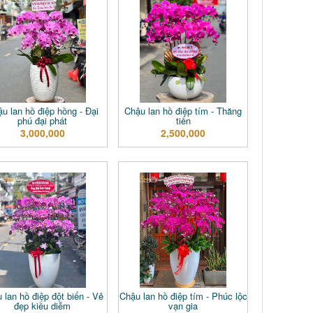
u lan hồ điệp hồng - Đại
Chậu lan hồ điệp tím - Thăng
phú đại phát
tiến
3,000,000
2,500,000
 lan hồ điệp đột biến - Vẻ
Chậu lan hồ điệp tím - Phúc lộc
đẹp kiều diễm
vạn gia