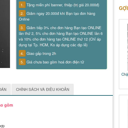
1.
Tặng miễn phí banner, thiệp (trị giá 20.000đ)
GỢI
2.
Giảm ngay 20.000đ khi Bạn tạo đơn hàng
Online
3.
Giảm tiếp 3% cho đơn hàng Bạn tạo ONLINE
lần thứ 2, 5% cho đơn hàng Bạn tạo ONLINE lần 6
và 10% cho đơn hàng tạo ONLINE thứ 12 (Chỉ áp
dụng tại Tp. HCM, Ko áp dụng các dịp lễ)
4.
Giao gấp trong 2h
5.
Giá chưa bao gồm hoá đơn điện tử
Chậ
OÁN
CHÍNH SÁCH VÀ ĐIỀU KHOẢN
bao gồm
hợp