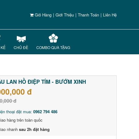
Giỏ Hàng
|
Giới Thiệu
|
Thanh Toán
|
Liên Hệ
 KẾ
CHỦ ĐỀ
COMBO QUÀ TẶNG
U LAN HỒ ĐIỆP TÍM - BƯỚM XINH
000,000 đ
0,000 đ
iện thoại đặt mua:
0962 794 486
iao hàng trên toàn quốc
iao nhanh
sau 2h đặt hàng