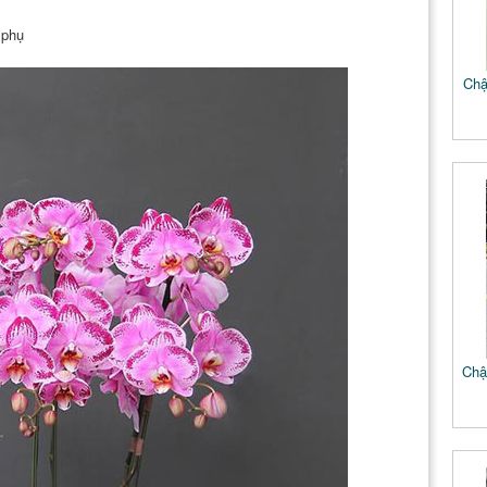
 phụ
Chậ
Chậ