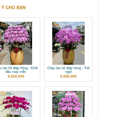
 Ý CHO BẠN
u lan hồ điệp hồng - Khởi
Chậu lan hồ điệp hồng - Trái
đầu may mắn
ngọt
9,500,000
6,500,000