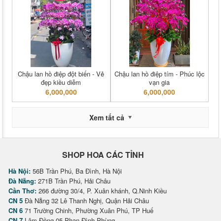
Chậu lan hồ điệp đột biến - Vẻ
Chậu lan hồ điệp tím - Phúc lộc
đẹp kiều diễm
vạn gia
6,000,000
6,000,000
Xem tất cả
SHOP HOA CÁC TỈNH
Hà Nội:
56B Trần Phú, Ba Đình, Hà Nội
Đà Nẵng:
271B Trần Phú, Hải Châu
Cần Thơ:
266 đường 30/4, P. Xuân khánh, Q.Ninh Kiều
CN 5
Đà Nẵng 32 Lê Thanh Nghị, Quận Hải Châu
CN 6
71 Trường Chinh, Phường Xuân Phú, TP Huế
CN 7
Lâm Đồng 05 Phan Đình Phùng