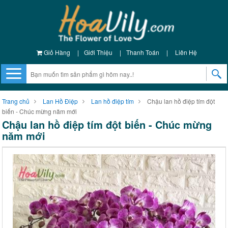
Giỏ Hàng
|
Giới Thiệu
|
Thanh Toán
|
Liên Hệ
Trang chủ
Lan Hồ Điệp
Lan hồ điệp tím
Chậu lan hồ điệp tím đột
biến - Chúc mừng năm mới
Chậu lan hồ điệp tím đột biến - Chúc mừng
năm mới