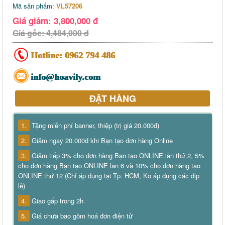
Mã sản phẩm:
VL57206
Giá giảm: 3,800,000 đ
Giá gốc: 4,484,000 đ
Hotline:
0962 794 486
info@hoavily.com
ĐẶT HÀNG
1.
Tặng miễn phí banner, thiệp (trị giá 20.000đ)
2.
Giảm ngay 20.000đ khi Bạn tạo đơn hàng Online
3.
Giảm tiếp 3% cho đơn hàng Bạn tạo ONLINE lần thứ 2, 5%
cho đơn hàng Bạn tạo ONLINE lần 6 và 10% cho đơn hàng tạo
ONLINE thứ 12 (Chỉ áp dụng tại Tp. HCM, Ko áp dụng các dịp
lễ)
4.
Giao gấp trong 2h
5.
Giá chưa bao gồm hoá đơn điện tử