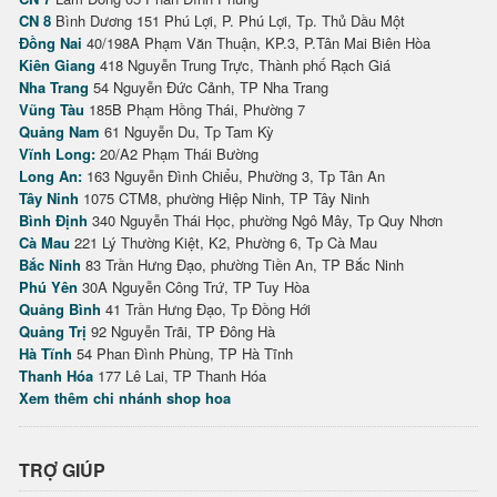
CN 8
Bình Dương 151 Phú Lợi, P. Phú Lợi, Tp. Thủ Dầu Một
Đồng Nai
40/198A Phạm Văn Thuận, KP.3, P.Tân Mai Biên Hòa
Kiên Giang
418 Nguyễn Trung Trực, Thành phố Rạch Giá
Nha Trang
54 Nguyễn Đức Cảnh, TP Nha Trang
Vũng Tàu
185B Phạm Hồng Thái, Phường 7
Quảng Nam
61 Nguyễn Du, Tp Tam Kỳ
Vĩnh Long:
20/A2 Phạm Thái Bường
Long An:
163 Nguyễn Đình Chiểu, Phường 3, Tp Tân An
Tây Ninh
1075 CTM8, phường Hiệp Ninh, TP Tây Ninh
Bình Định
340 Nguyễn Thái Học, phường Ngô Mây, Tp Quy Nhơn
Cà Mau
221 Lý Thường Kiệt, K2, Phường 6, Tp Cà Mau
Bắc Ninh
83 Trần Hưng Đạo, phường Tiền An, TP Bắc Ninh
Phú Yên
30A Nguyễn Công Trứ, TP Tuy Hòa
Quảng Bình
41 Trần Hưng Đạo, Tp Đồng Hới
Quảng Trị
92 Nguyễn Trãi, TP Đông Hà
Hà Tĩnh
54 Phan Đình Phùng, TP Hà Tĩnh
Thanh Hóa
177 Lê Lai, TP Thanh Hóa
Xem thêm chi nhánh shop hoa
TRỢ GIÚP