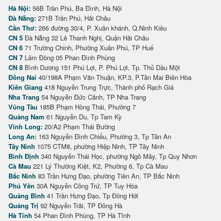
Hà Nội:
56B Trần Phú, Ba Đình, Hà Nội
Đà Nẵng:
271B Trần Phú, Hải Châu
Cần Thơ:
266 đường 30/4, P. Xuân khánh, Q.Ninh Kiều
CN 5
Đà Nẵng 32 Lê Thanh Nghị, Quận Hải Châu
CN 6
71 Trường Chinh, Phường Xuân Phú, TP Huế
CN 7
Lâm Đồng 05 Phan Đình Phùng
CN 8
Bình Dương 151 Phú Lợi, P. Phú Lợi, Tp. Thủ Dầu Một
Đồng Nai
40/198A Phạm Văn Thuận, KP.3, P.Tân Mai Biên Hòa
Kiên Giang
418 Nguyễn Trung Trực, Thành phố Rạch Giá
Nha Trang
54 Nguyễn Đức Cảnh, TP Nha Trang
Vũng Tàu
185B Phạm Hồng Thái, Phường 7
Quảng Nam
61 Nguyễn Du, Tp Tam Kỳ
Vĩnh Long:
20/A2 Phạm Thái Bường
Long An:
163 Nguyễn Đình Chiểu, Phường 3, Tp Tân An
Tây Ninh
1075 CTM8, phường Hiệp Ninh, TP Tây Ninh
Bình Định
340 Nguyễn Thái Học, phường Ngô Mây, Tp Quy Nhơn
Cà Mau
221 Lý Thường Kiệt, K2, Phường 6, Tp Cà Mau
Bắc Ninh
83 Trần Hưng Đạo, phường Tiền An, TP Bắc Ninh
Phú Yên
30A Nguyễn Công Trứ, TP Tuy Hòa
Quảng Bình
41 Trần Hưng Đạo, Tp Đồng Hới
Quảng Trị
92 Nguyễn Trãi, TP Đông Hà
Hà Tĩnh
54 Phan Đình Phùng, TP Hà Tĩnh