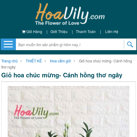
Giỏ Hàng
|
Giới Thiệu
|
Thanh Toán
|
Liên Hệ
Trang chủ
THIẾT KẾ
Hoa cắm giỏ
Giỏ hoa chúc mừng- Cánh hồng
thơ ngây
Giỏ hoa chúc mừng- Cánh hồng thơ ngây