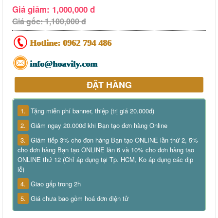
Giá giảm: 1,000,000 đ
Giá gốc: 1,100,000 đ
Hotline:
0962 794 486
info@hoavily.com
ĐẶT HÀNG
1.
Tặng miễn phí banner, thiệp (trị giá 20.000đ)
2.
Giảm ngay 20.000đ khi Bạn tạo đơn hàng Online
3.
Giảm tiếp 3% cho đơn hàng Bạn tạo ONLINE lần thứ 2, 5%
cho đơn hàng Bạn tạo ONLINE lần 6 và 10% cho đơn hàng tạo
ONLINE thứ 12 (Chỉ áp dụng tại Tp. HCM, Ko áp dụng các dịp
lễ)
4.
Giao gấp trong 2h
5.
Giá chưa bao gồm hoá đơn điện tử