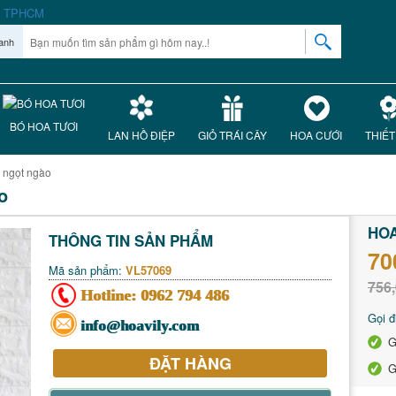
anh
BÓ HOA TƯƠI
LAN HỒ ĐIỆP
GIỎ TRÁI CÂY
HOA CƯỚI
THIẾT
 ngọt ngào
o
HOA
THÔNG TIN SẢN PHẨM
70
Mã sản phẩm:
VL57069
756,
Hotline:
0962 794 486
Gọi đ
info@hoavily.com
G
ĐẶT HÀNG
G