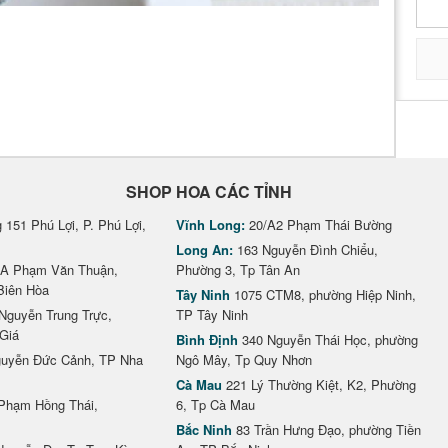
SHOP HOA CÁC TỈNH
151 Phú Lợi, P. Phú Lợi,
Vĩnh Long:
20/A2 Phạm Thái Bường
Long An:
163 Nguyễn Đình Chiểu,
A Phạm Văn Thuận,
Phường 3, Tp Tân An
Biên Hòa
Tây Ninh
1075 CTM8, phường Hiệp Ninh,
Nguyễn Trung Trực,
TP Tây Ninh
Giá
Bình Định
340 Nguyễn Thái Học, phường
uyễn Đức Cảnh, TP Nha
Ngô Mây, Tp Quy Nhơn
Cà Mau
221 Lý Thường Kiệt, K2, Phường
Phạm Hồng Thái,
6, Tp Cà Mau
Bắc Ninh
83 Trần Hưng Đạo, phường Tiền