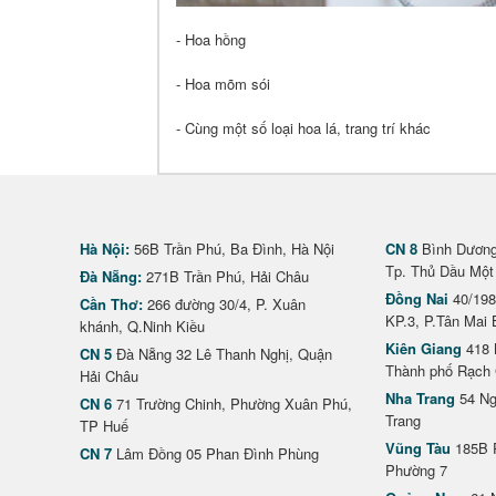
- Hoa hồng
- Hoa mõm sói
- Cùng một số loại hoa lá, trang trí khác
Hà Nội:
56B Trần Phú, Ba Đình, Hà Nội
CN 8
Bình Dương 
Tp. Thủ Dầu Một
Đà Nẵng:
271B Trần Phú, Hải Châu
Đồng Nai
40/198
Cần Thơ:
266 đường 30/4, P. Xuân
KP.3, P.Tân Mai 
khánh, Q.Ninh Kiều
Kiên Giang
418 
CN 5
Đà Nẵng 32 Lê Thanh Nghị, Quận
Thành phố Rạch 
Hải Châu
Nha Trang
54 Ng
CN 6
71 Trường Chinh, Phường Xuân Phú,
Trang
TP Huế
Vũng Tàu
185B 
CN 7
Lâm Đồng 05 Phan Đình Phùng
Phường 7