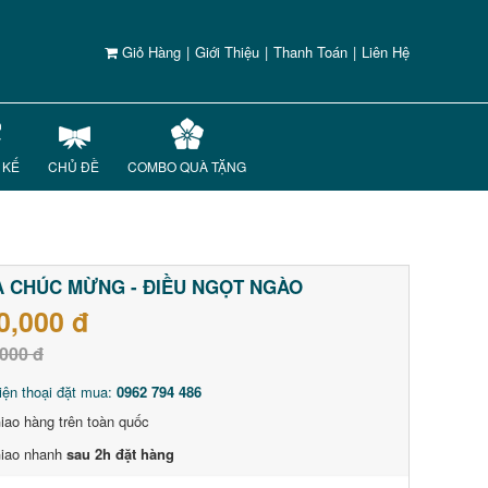
Giỏ Hàng
|
Giới Thiệu
|
Thanh Toán
|
Liên Hệ
 KẾ
CHỦ ĐỀ
COMBO QUÀ TẶNG
 CHÚC MỪNG - ĐIỀU NGỌT NGÀO
0,000 đ
000 đ
iện thoại đặt mua:
0962 794 486
iao hàng trên toàn quốc
iao nhanh
sau 2h đặt hàng