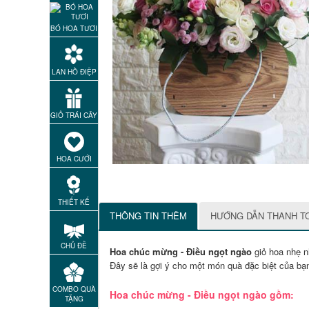
BÓ HOA TƯƠI
LAN HỒ ĐIỆP
GIỎ TRÁI CÂY
HOA CƯỚI
THIẾT KẾ
THÔNG TIN THÊM
HƯỚNG DẪN THANH T
CHỦ ĐỀ
Hoa chúc mừng - Điều ngọt ngào
giỏ hoa nhẹ n
Đây sẽ là gợi ý cho một món quà đặc biệt của bạn
COMBO QUÀ
Hoa chúc mừng - Điều ngọt ngào gồm:
TẶNG