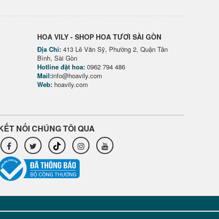
HOA VILY - SHOP HOA TƯƠI SÀI GÒN
Địa Chỉ:
413 Lê Văn Sỹ, Phường 2, Quận Tân
Bình, Sài Gòn
Hotline đặt hoa:
0962 794 486
Mail:
info@hoavily.com
Web:
hoavily.com
KẾT NỐI CHÚNG TÔI QUA