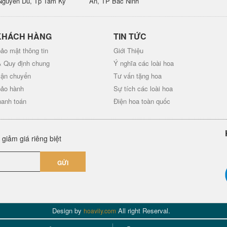
Nguyễn Du, Tp Tam Kỳ
An, TP Bắc Ninh
KHÁCH HÀNG
TIN TỨC
ảo mật thông tin
Giới Thiệu
& Quy định chung
Ý nghĩa các loài hoa
vận chuyển
Tư vấn tặng hoa
bảo hành
Sự tích các loài hoa
hanh toán
Điện hoa toàn quốc
giảm giá riêng biệt
GỬI
Design by
All right Reserval.
hoavily.com