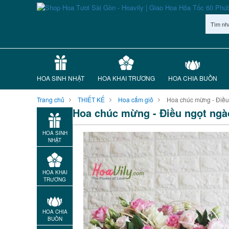
Tìm nh
HOA SINH NHẬT
HOA KHAI TRƯƠNG
HOA CHIA BUỒN
Trang chủ
THIẾT KẾ
Hoa cắm giỏ
Hoa chúc mừng - Điều
Hoa chúc mừng - Điều ngọt ngà
HOA SINH
NHẬT
HOA KHAI
TRƯƠNG
HOA CHIA
BUỒN