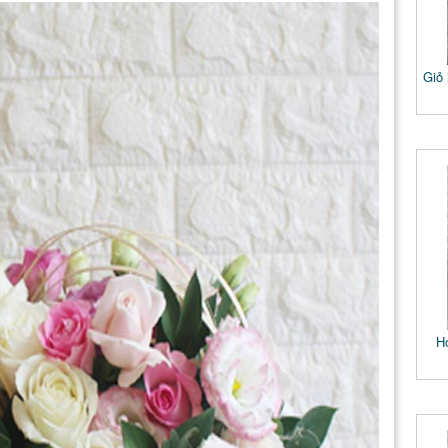
Giỏ
H