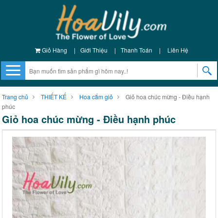
Giỏ Hàng
|
Giới Thiệu
|
Thanh Toán
|
Liên Hệ
Trang chủ
THIẾT KẾ
Hoa cắm giỏ
Giỏ hoa chúc mừng - Điều hạnh
phúc
Giỏ hoa chúc mừng - Điều hạnh phúc