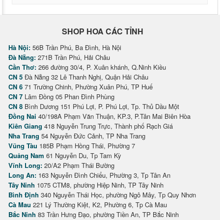
SHOP HOA CÁC TỈNH
Hà Nội:
56B Trần Phú, Ba Đình, Hà Nội
Đà Nẵng:
271B Trần Phú, Hải Châu
Cần Thơ:
266 đường 30/4, P. Xuân khánh, Q.Ninh Kiều
CN 5
Đà Nẵng 32 Lê Thanh Nghị, Quận Hải Châu
CN 6
71 Trường Chinh, Phường Xuân Phú, TP Huế
CN 7
Lâm Đồng 05 Phan Đình Phùng
CN 8
Bình Dương 151 Phú Lợi, P. Phú Lợi, Tp. Thủ Dầu Một
Đồng Nai
40/198A Phạm Văn Thuận, KP.3, P.Tân Mai Biên Hòa
Kiên Giang
418 Nguyễn Trung Trực, Thành phố Rạch Giá
Nha Trang
54 Nguyễn Đức Cảnh, TP Nha Trang
Vũng Tàu
185B Phạm Hồng Thái, Phường 7
Quảng Nam
61 Nguyễn Du, Tp Tam Kỳ
Vĩnh Long:
20/A2 Phạm Thái Bường
Long An:
163 Nguyễn Đình Chiểu, Phường 3, Tp Tân An
Tây Ninh
1075 CTM8, phường Hiệp Ninh, TP Tây Ninh
Bình Định
340 Nguyễn Thái Học, phường Ngô Mây, Tp Quy Nhơn
Cà Mau
221 Lý Thường Kiệt, K2, Phường 6, Tp Cà Mau
Bắc Ninh
83 Trần Hưng Đạo, phường Tiền An, TP Bắc Ninh