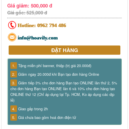
Giá giảm: 500,000 đ
Giá gốc: 525,000 đ
Hotline:
0962 794 486
info@hoavily.com
ĐẶT HÀNG
1.
Tặng miễn phí banner, thiệp (trị giá 20.000đ)
2.
Giảm ngay 20.000đ khi Bạn tạo đơn hàng Online
3.
Giảm tiếp 3% cho đơn hàng Bạn tạo ONLINE lần thứ 2, 5%
cho đơn hàng Bạn tạo ONLINE lần 6 và 10% cho đơn hàng tạo
ONLINE thứ 12 (Chỉ áp dụng tại Tp. HCM, Ko áp dụng các dịp
lễ)
4.
Giao gấp trong 2h
5.
Giá chưa bao gồm hoá đơn điện tử