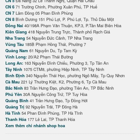
CN 5
Đà Nẵng 32 Lê Thanh Nghị, Quận Hải Châu
CN 6
71 Trường Chinh, Phường Xuân Phú, TP Huế
CN 7
Lâm Đồng 05 Phan Đình Phùng
CN 8
Bình Dương 151 Phú Lợi, P. Phú Lợi, Tp. Thủ Dầu Một
Đồng Nai
40/198A Phạm Văn Thuận, KP.3, P.Tân Mai Biên Hòa
Kiên Giang
418 Nguyễn Trung Trực, Thành phố Rạch Giá
Nha Trang
54 Nguyễn Đức Cảnh, TP Nha Trang
Vũng Tàu
185B Phạm Hồng Thái, Phường 7
Quảng Nam
61 Nguyễn Du, Tp Tam Kỳ
Vĩnh Long:
20/A2 Phạm Thái Bường
Long An:
163 Nguyễn Đình Chiểu, Phường 3, Tp Tân An
Tây Ninh
1075 CTM8, phường Hiệp Ninh, TP Tây Ninh
Bình Định
340 Nguyễn Thái Học, phường Ngô Mây, Tp Quy Nhơn
Cà Mau
221 Lý Thường Kiệt, K2, Phường 6, Tp Cà Mau
Bắc Ninh
83 Trần Hưng Đạo, phường Tiền An, TP Bắc Ninh
Phú Yên
30A Nguyễn Công Trứ, TP Tuy Hòa
Quảng Bình
41 Trần Hưng Đạo, Tp Đồng Hới
Quảng Trị
92 Nguyễn Trãi, TP Đông Hà
Hà Tĩnh
54 Phan Đình Phùng, TP Hà Tĩnh
Thanh Hóa
177 Lê Lai, TP Thanh Hóa
Xem thêm chi nhánh shop hoa