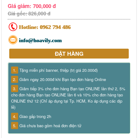
Giá giảm: 700,000 đ
Giá gốc: 826,000 đ
Hotline:
0962 794 486
info@hoavily.com
ĐẶT HÀNG
1.
Tặng miễn phí banner, thiệp (trị giá 20.000đ)
2.
Giảm ngay 20.000đ khi Bạn tạo đơn hàng Online
3.
Giảm tiếp 3% cho đơn hàng Bạn tạo ONLINE lần thứ 2, 5%
cho đơn hàng Bạn tạo ONLINE lần 6 và 10% cho đơn hàng tạo
ONLINE thứ 12 (Chỉ áp dụng tại Tp. HCM, Ko áp dụng các dịp
lễ)
4.
Giao gấp trong 2h
5.
Giá chưa bao gồm hoá đơn điện tử