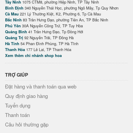
Tây Ninh
1075 CTM8, phường Hiệp Ninh, TP Tây Ninh
Bình Định
340 Nguyễn Thái Học, phường Ngô Mây, Tp Quy Nhơn
Cà Mau
221 Lý Thường Kiệt, K2, Phường 6, Tp Cà Mau
Bắc Ninh
83 Trần Hưng Đạo, phường Tiền An, TP Bắc Ninh
Phú Yên
30A Nguyễn Công Trứ, TP Tuy Hòa
Quảng Bình
41 Trần Hưng Đạo, Tp Đồng Hới
Quảng Trị
92 Nguyễn Trãi, TP Đông Hà
Hà Tĩnh
54 Phan Đình Phùng, TP Hà Tĩnh
Thanh Hóa
177 Lê Lai, TP Thanh Hóa
Xem thêm chi nhánh shop hoa
TRỢ GIÚP
Đặt hàng và thanh toán qua web
Quy định giao hàng
Tuyển dụng
Thanh toán
Câu hỏi thường gặp