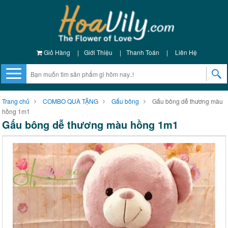
Giỏ Hàng
|
Giới Thiệu
|
Thanh Toán
|
Liên Hệ
Trang chủ
COMBO QUÀ TẶNG
Gấu bông
Gấu bông dễ thương màu
hồng 1m1
Gấu bông dễ thương màu hồng 1m1