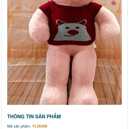
THÔNG TIN SẢN PHẨM
Mã sản phẩm:
VL56496