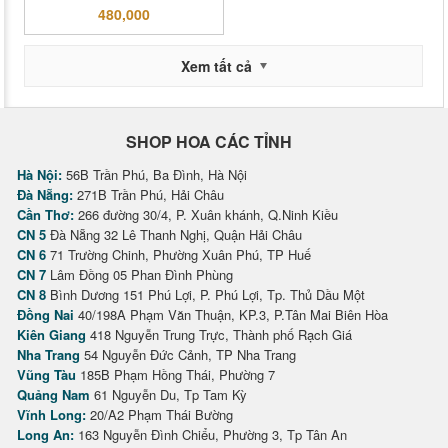
480,000
Xem tất cả
SHOP HOA CÁC TỈNH
Hà Nội:
56B Trần Phú, Ba Đình, Hà Nội
Đà Nẵng:
271B Trần Phú, Hải Châu
Cần Thơ:
266 đường 30/4, P. Xuân khánh, Q.Ninh Kiều
CN 5
Đà Nẵng 32 Lê Thanh Nghị, Quận Hải Châu
CN 6
71 Trường Chinh, Phường Xuân Phú, TP Huế
CN 7
Lâm Đồng 05 Phan Đình Phùng
CN 8
Bình Dương 151 Phú Lợi, P. Phú Lợi, Tp. Thủ Dầu Một
Đồng Nai
40/198A Phạm Văn Thuận, KP.3, P.Tân Mai Biên Hòa
Kiên Giang
418 Nguyễn Trung Trực, Thành phố Rạch Giá
Nha Trang
54 Nguyễn Đức Cảnh, TP Nha Trang
Vũng Tàu
185B Phạm Hồng Thái, Phường 7
Quảng Nam
61 Nguyễn Du, Tp Tam Kỳ
Vĩnh Long:
20/A2 Phạm Thái Bường
Long An:
163 Nguyễn Đình Chiểu, Phường 3, Tp Tân An