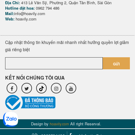
Địa Chỉ:
413 Lê Văn Sỹ, Phường 2, Quận Tân Bình, Sài Gòn
Hotline đặt hoa:
0962 794 486
Mail:
info@hoavily.com
Web:
hoavily.com
Cập nhật thông tin khuyến mãi nhanh nhất hưởng quyền lợi giảm
giá riêng biệt
GỬI
KẾT NỐI CHÚNG TÔI QUA
Design by
All right Reserval.
hoavily.com