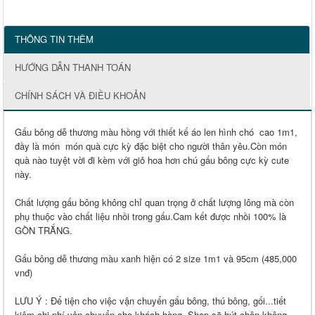
THÔNG TIN THÊM
HƯỚNG DẪN THANH TOÁN
CHÍNH SÁCH VÀ ĐIỀU KHOẢN
Gấu bông dễ thương màu hồng với thiết kế áo len hình chó cao 1m1,
đầy là món món quà cực kỳ đặc biệt cho người thân yêu.Còn món
quà nào tuyệt vời đi kèm với giỏ hoa hơn chú gấu bông cực kỳ cute
này.
Chất lượng gấu bông không chỉ quan trọng ở chất lượng lông mà còn
phụ thuộc vào chất liệu nhồi trong gấu.Cam kết được nhồi 100% là
‪GÒN TRẮNG.
Gấu bông dễ thương màu xanh hiện có 2 size 1m1 và 95cm (485,000
vnđ)
LƯU Ý
: Để tiện cho việc vận chuyển gấu bông, thú bông, gối...tiết
kiệm chi phí vận chuyển cho khách hàng, Shop sẽ hút chân không