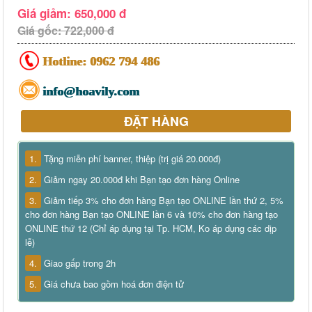
Giá giảm: 650,000 đ
Giá gốc: 722,000 đ
Hotline:
0962 794 486
info@hoavily.com
ĐẶT HÀNG
1.
Tặng miễn phí banner, thiệp (trị giá 20.000đ)
2.
Giảm ngay 20.000đ khi Bạn tạo đơn hàng Online
3.
Giảm tiếp 3% cho đơn hàng Bạn tạo ONLINE lần thứ 2, 5%
cho đơn hàng Bạn tạo ONLINE lần 6 và 10% cho đơn hàng tạo
ONLINE thứ 12 (Chỉ áp dụng tại Tp. HCM, Ko áp dụng các dịp
lễ)
4.
Giao gấp trong 2h
5.
Giá chưa bao gồm hoá đơn điện tử