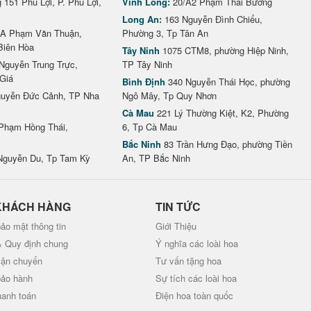
151 Phú Lợi, P. Phú Lợi,
Vĩnh Long:
20/A2 Phạm Thái Bường
Long An:
163 Nguyễn Đình Chiểu,
A Phạm Văn Thuận,
Phường 3, Tp Tân An
Biên Hòa
Tây Ninh
1075 CTM8, phường Hiệp Ninh,
Nguyễn Trung Trực,
TP Tây Ninh
Giá
Bình Định
340 Nguyễn Thái Học, phường
uyễn Đức Cảnh, TP Nha
Ngô Mây, Tp Quy Nhơn
Cà Mau
221 Lý Thường Kiệt, K2, Phường
Phạm Hồng Thái,
6, Tp Cà Mau
Bắc Ninh
83 Trần Hưng Đạo, phường Tiền
Nguyễn Du, Tp Tam Kỳ
An, TP Bắc Ninh
KHÁCH HÀNG
TIN TỨC
ảo mật thông tin
Giới Thiệu
& Quy định chung
Ý nghĩa các loài hoa
vận chuyển
Tư vấn tặng hoa
bảo hành
Sự tích các loài hoa
hanh toán
Điện hoa toàn quốc