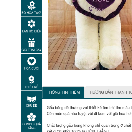
BÓ HOA TƯƠI
LAN HỒ ĐIỆP
GIỎ TRÁI CÂY
HOA CƯỚI
THIẾT KẾ
THÔNG TIN THÊM
HƯỚNG DẪN THANH T
CHỦ ĐỀ
Gấu bông dễ thương với thiết kế ôm trái tim màu
Còn món quà nào tuyệt vời đi kèm với giỏ hoa hơ
COMBO QUÀ
Chất lượng gấu bông không chỉ quan trọng ở chất
TẶNG
kết được nhồi 100% là ‪GÒN TRẮNG.