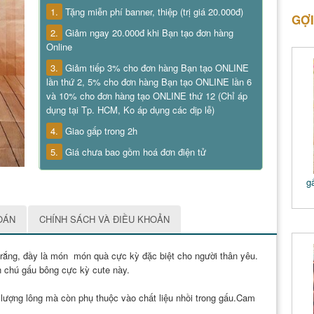
1.
Tặng miễn phí banner, thiệp (trị giá 20.000đ)
GỢI
2.
Giảm ngay 20.000đ khi Bạn tạo đơn hàng
Online
3.
Giảm tiếp 3% cho đơn hàng Bạn tạo ONLINE
lần thứ 2, 5% cho đơn hàng Bạn tạo ONLINE lần 6
và 10% cho đơn hàng tạo ONLINE thứ 12 (Chỉ áp
dụng tại Tp. HCM, Ko áp dụng các dịp lễ)
4.
Giao gấp trong 2h
5.
Giá chưa bao gồm hoá đơn điện tử
g
OÁN
CHÍNH SÁCH VÀ ĐIỀU KHOẢN
 trắng, đầy là món món quà cực kỳ đặc biệt cho người thân yêu.
n chú gấu bông cực kỳ cute này.
 lượng lông mà còn phụ thuộc vào chất liệu nhồi trong gấu.Cam