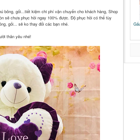
hú bông, gối...tiết kiệm chi phí vận chuyển cho khách hàng, Shop
òn sẽ chưa phục hồi ngay 100% được. Độ phục hồi có thể tùy
ng, gối... sẽ ko thay đổi các bạn nhé.
Gấu
ười thân yêu nhé!