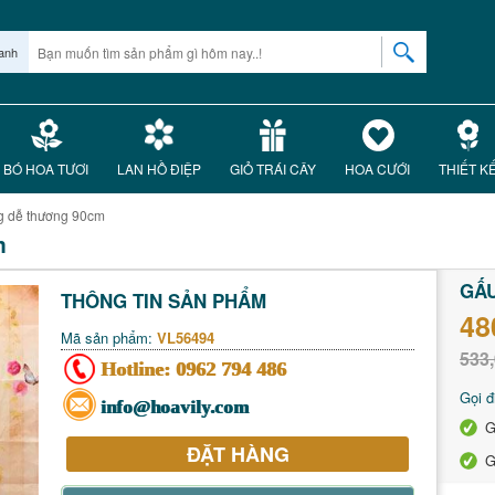
anh
BÓ HOA TƯƠI
LAN HỒ ĐIỆP
GIỎ TRÁI CÂY
HOA CƯỚI
THIẾT K
g dễ thương 90cm
m
GẤ
THÔNG TIN SẢN PHẨM
48
Mã sản phẩm:
VL56494
533,
Hotline:
0962 794 486
Gọi đ
info@hoavily.com
G
ĐẶT HÀNG
G