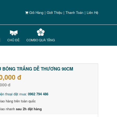
Giỏ Hàng
|
Giới Thiệu
|
Thanh Toán
|
Liên Hệ
Ế
CHỦ ĐỀ
COMBO QUÀ TẶNG
U BÔNG TRẮNG DỄ THƯƠNG 90CM
0,000 đ
000 đ
iện thoại đặt mua:
0962 794 486
iao hàng trên toàn quốc
iao nhanh
sau 2h đặt hàng