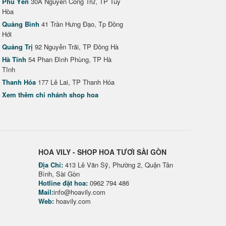
Phú Yên
30A Nguyễn Công Trứ, TP Tuy
Hòa
Quảng Bình
41 Trần Hưng Đạo, Tp Đồng
Hới
Quảng Trị
92 Nguyễn Trãi, TP Đông Hà
Hà Tĩnh
54 Phan Đình Phùng, TP Hà
Tĩnh
Thanh Hóa
177 Lê Lai, TP Thanh Hóa
Xem thêm chi nhánh shop hoa
HOA VILY - SHOP HOA TƯƠI SÀI GÒN
Địa Chỉ:
413 Lê Văn Sỹ, Phường 2, Quận Tân
Bình, Sài Gòn
Hotline đặt hoa:
0962 794 486
Mail:
info@hoavily.com
Web:
hoavily.com