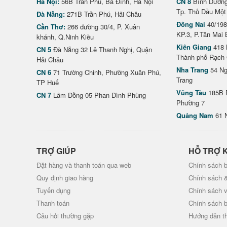
Hà Nội:
56B Trần Phú, Ba Đình, Hà Nội
CN 8
Bình Dương 
Tp. Thủ Dầu Một
Đà Nẵng:
271B Trần Phú, Hải Châu
Đồng Nai
40/198
Cần Thơ:
266 đường 30/4, P. Xuân
KP.3, P.Tân Mai 
khánh, Q.Ninh Kiều
Kiên Giang
418 
CN 5
Đà Nẵng 32 Lê Thanh Nghị, Quận
Thành phố Rạch 
Hải Châu
Nha Trang
54 Ng
CN 6
71 Trường Chinh, Phường Xuân Phú,
Trang
TP Huế
Vũng Tàu
185B 
CN 7
Lâm Đồng 05 Phan Đình Phùng
Phường 7
Quảng Nam
61 
TRỢ GIÚP
HỖ TRỢ 
Đặt hàng và thanh toán qua web
Chính sách b
Quy định giao hàng
Chính sách 
Tuyển dụng
Chính sách 
Thanh toán
Chính sách 
Câu hỏi thường gặp
Hướng dẫn t