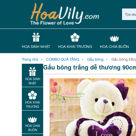
Tìm nh
HOA SINH NHẬT
HOA KHAI TRƯƠNG
HOA CHIA BUỒN
Trang chủ
COMBO QUÀ TẶNG
Gấu bông
Gấu bông trắn
Gấu bông trắng dễ thương 90c
HOA SINH
NHẬT
HOA KHAI
TRƯƠNG
HOA CHIA
BUỒN