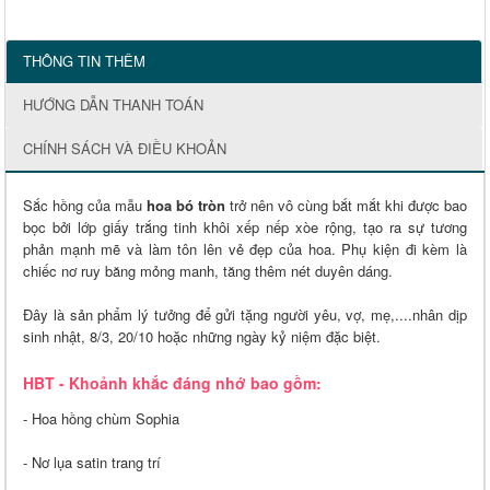
THÔNG TIN THÊM
HƯỚNG DẪN THANH TOÁN
CHÍNH SÁCH VÀ ĐIỀU KHOẢN
Sắc hồng của mẫu
hoa bó tròn
trở nên vô cùng bắt mắt khi được bao
bọc bởi lớp giấy trắng tinh khôi xếp nếp xòe rộng, tạo ra sự tương
phản mạnh mẽ và làm tôn lên vẻ đẹp của hoa. Phụ kiện đi kèm là
chiếc nơ ruy băng mỏng manh, tăng thêm nét duyên dáng.
Đây là sản phẩm lý tưởng để gửi tặng người yêu, vợ, mẹ,....nhân dịp
sinh nhật, 8/3, 20/10 hoặc những ngày kỷ niệm đặc biệt.
HBT - Khoảnh khắc đáng nhớ bao gồm:
- Hoa hồng chùm Sophia
- Nơ lụa satin trang trí