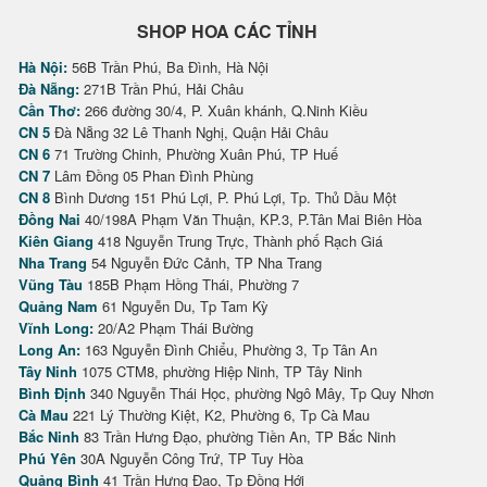
SHOP HOA CÁC TỈNH
Hà Nội:
56B Trần Phú, Ba Đình, Hà Nội
Đà Nẵng:
271B Trần Phú, Hải Châu
Cần Thơ:
266 đường 30/4, P. Xuân khánh, Q.Ninh Kiều
CN 5
Đà Nẵng 32 Lê Thanh Nghị, Quận Hải Châu
CN 6
71 Trường Chinh, Phường Xuân Phú, TP Huế
CN 7
Lâm Đồng 05 Phan Đình Phùng
CN 8
Bình Dương 151 Phú Lợi, P. Phú Lợi, Tp. Thủ Dầu Một
Đồng Nai
40/198A Phạm Văn Thuận, KP.3, P.Tân Mai Biên Hòa
Kiên Giang
418 Nguyễn Trung Trực, Thành phố Rạch Giá
Nha Trang
54 Nguyễn Đức Cảnh, TP Nha Trang
Vũng Tàu
185B Phạm Hồng Thái, Phường 7
Quảng Nam
61 Nguyễn Du, Tp Tam Kỳ
Vĩnh Long:
20/A2 Phạm Thái Bường
Long An:
163 Nguyễn Đình Chiểu, Phường 3, Tp Tân An
Tây Ninh
1075 CTM8, phường Hiệp Ninh, TP Tây Ninh
Bình Định
340 Nguyễn Thái Học, phường Ngô Mây, Tp Quy Nhơn
Cà Mau
221 Lý Thường Kiệt, K2, Phường 6, Tp Cà Mau
Bắc Ninh
83 Trần Hưng Đạo, phường Tiền An, TP Bắc Ninh
Phú Yên
30A Nguyễn Công Trứ, TP Tuy Hòa
Quảng Bình
41 Trần Hưng Đạo, Tp Đồng Hới