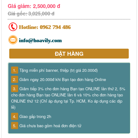
Giá giảm: 2,500,000 đ
Giá gốc: 3,025,000 đ
Hotline:
0962 794 486
info@hoavily.com
ĐẶT HÀNG
1.
Tặng miễn phí banner, thiệp (trị giá 20.000đ)
2.
Giảm ngay 20.000đ khi Bạn tạo đơn hàng Online
3.
Giảm tiếp 3% cho đơn hàng Bạn tạo ONLINE lần thứ 2, 5%
cho đơn hàng Bạn tạo ONLINE lần 6 và 10% cho đơn hàng tạo
ONLINE thứ 12 (Chỉ áp dụng tại Tp. HCM, Ko áp dụng các dịp
lễ)
4.
Giao gấp trong 2h
5.
Giá chưa bao gồm hoá đơn điện tử