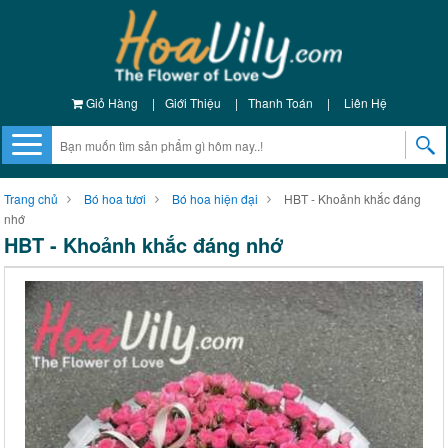
Giỏ Hàng
|
Giới Thiệu
|
Thanh Toán
|
Liên Hệ
Trang chủ
Bó hoa tươi
Bó hoa hiện đại
HBT - Khoảnh khắc đáng
nhớ
HBT - Khoảnh khắc đáng nhớ