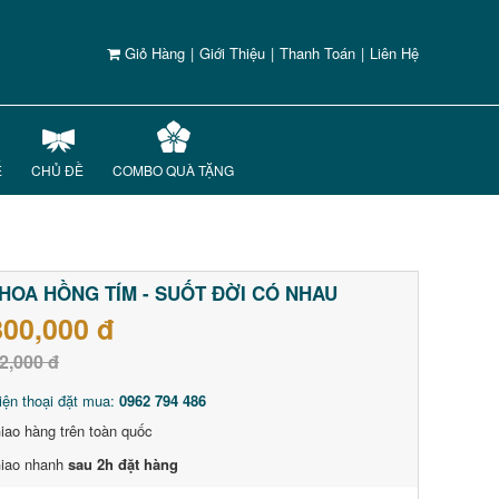
Giỏ Hàng
|
Giới Thiệu
|
Thanh Toán
|
Liên Hệ
Ế
CHỦ ĐỀ
COMBO QUÀ TẶNG
HOA HỒNG TÍM - SUỐT ĐỜI CÓ NHAU
800,000 đ
2,000 đ
iện thoại đặt mua:
0962 794 486
iao hàng trên toàn quốc
iao nhanh
sau 2h đặt hàng