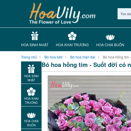
Tìm nh
HOA SINH NHẬT
HOA KHAI TRƯƠNG
HOA CHIA BUỒN
Trang chủ
Bó hoa tươi
Bó hoa hiện đại
Bó hoa hồng tím -
Bó hoa hồng tím - Suốt đời có 
HOA SINH
NHẬT
HOA KHAI
TRƯƠNG
HOA CHIA
BUỒN