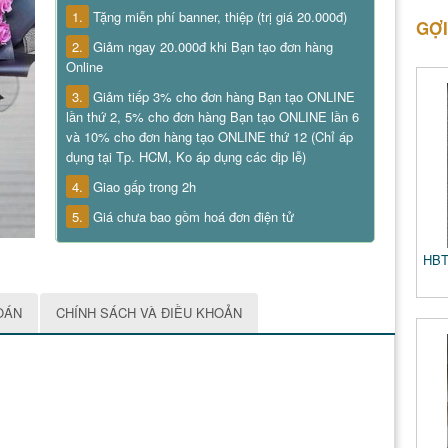
1.
Tặng miễn phí banner, thiệp (trị giá 20.000đ)
GỢI
2.
Giảm ngay 20.000đ khi Bạn tạo đơn hàng
Online
3.
Giảm tiếp 3% cho đơn hàng Bạn tạo ONLINE
lần thứ 2, 5% cho đơn hàng Bạn tạo ONLINE lần 6
và 10% cho đơn hàng tạo ONLINE thứ 12 (Chỉ áp
dụng tại Tp. HCM, Ko áp dụng các dịp lễ)
4.
Giao gấp trong 2h
5.
Giá chưa bao gồm hoá đơn điện tử
HBT
OÁN
CHÍNH SÁCH VÀ ĐIỀU KHOẢN