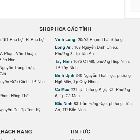
SHOP HOA CÁC TỈNH
151 Phú Lợi, P. Phú Lợi,
Vĩnh Long:
20/A2 Phạm Thái Bường
Long An:
163 Nguyễn Đình Chiểu,
A Phạm Văn Thuận,
Phường 3, Tp Tân An
Biên Hòa
Tây Ninh
1075 CTM8, phường Hiệp Ninh,
Nguyễn Trung Trực,
TP Tây Ninh
Giá
Bình Định
340 Nguyễn Thái Học, phường
uyễn Đức Cảnh, TP Nha
Ngô Mây, Tp Quy Nhơn
Cà Mau
221 Lý Thường Kiệt, K2, Phường
Phạm Hồng Thái,
6, Tp Cà Mau
Bắc Ninh
83 Trần Hưng Đạo, phường Tiền
Nguyễn Du, Tp Tam Kỳ
An, TP Bắc Ninh
KHÁCH HÀNG
TIN TỨC