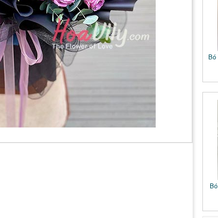
Bó 
Bó