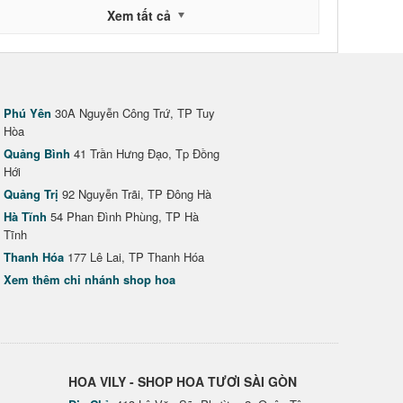
Xem tất cả
Phú Yên
30A Nguyễn Công Trứ, TP Tuy
Hòa
Quảng Bình
41 Trần Hưng Đạo, Tp Đồng
Hới
Quảng Trị
92 Nguyễn Trãi, TP Đông Hà
Hà Tĩnh
54 Phan Đình Phùng, TP Hà
Tĩnh
Thanh Hóa
177 Lê Lai, TP Thanh Hóa
Xem thêm chi nhánh shop hoa
HOA VILY - SHOP HOA TƯƠI SÀI GÒN