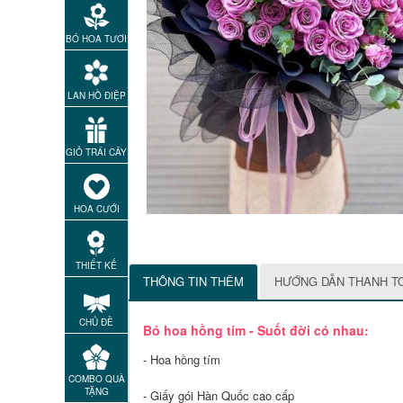
BÓ HOA TƯƠI
LAN HỒ ĐIỆP
GIỎ TRÁI CÂY
HOA CƯỚI
THIẾT KẾ
THÔNG TIN THÊM
HƯỚNG DẪN THANH T
CHỦ ĐỀ
Bó hoa hồng tím - Suốt đời có nhau:
- Hoa hồng tím
COMBO QUÀ
TẶNG
- Giấy gói Hàn Quốc cao cấp