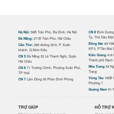
Hà Nội:
56B Trần Phú, Ba Đình, Hà Nội
CN 8
Bình Dương 
Tp. Thủ Dầu Một
Đà Nẵng:
271B Trần Phú, Hải Châu
Đồng Nai
40/198
Cần Thơ:
266 đường 30/4, P. Xuân
KP.3, P.Tân Mai 
khánh, Q.Ninh Kiều
Kiên Giang
418 
CN 5
Đà Nẵng 32 Lê Thanh Nghị, Quận
Thành phố Rạch 
Hải Châu
Nha Trang
54 Ng
CN 6
71 Trường Chinh, Phường Xuân Phú,
Trang
TP Huế
Vũng Tàu
185B 
CN 7
Lâm Đồng 05 Phan Đình Phùng
Phường 7
Quảng Nam
61 
TRỢ GIÚP
HỖ TRỢ 