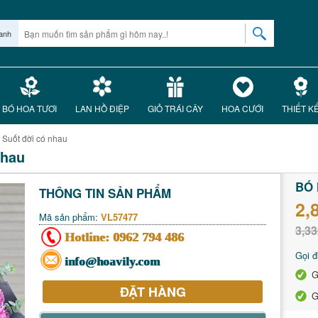
anh
BÓ HOA TƯƠI
LAN HỒ ĐIỆP
GIỎ TRÁI CÂY
HOA CƯỚI
THIẾT K
 Suốt đời có nhau
nhau
BÓ 
THÔNG TIN SẢN PHẨM
2,
Mã sản phẩm:
VL57477
3,33
Hotline:
0962 794 486
Gọi đ
info@hoavily.com
G
ĐẶT HÀNG
G