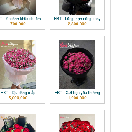
T - Khoảnh khắc dịu êm
HBT - Lãng mạn nồng cháy
700,000
2,800,000
HBT - Dịu dàng e ấp
HBT - Gửi trọn yêu thương
5,000,000
1,200,000